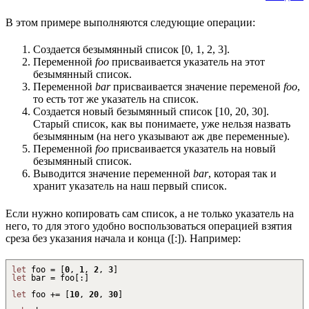
В этом примере выполняются следующие операции:
Создается безымянный список [0, 1, 2, 3].
Переменной
foo
присваивается указатель на этот
безымянный список.
Переменной
bar
присваивается значение переменой
foo
,
то есть тот же указатель на список.
Создается новый безымянный список [10, 20, 30].
Старый список, как вы понимаете, уже нельзя назвать
безымянным (на него указывают аж две переменные).
Переменной
foo
присваивается указатель на новый
безымянный список.
Выводится значение переменной
bar
, которая так и
хранит указатель на наш первый список.
Если нужно копировать сам список, а не только указатель на
него, то для этого удобно воспользоваться операцией взятия
среза без указания начала и конца ([:]). Например:
let
foo =
[
0
,
1
,
2
,
3
]
let
bar = foo
[
:
]
let
foo
+
=
[
10
,
20
,
30
]