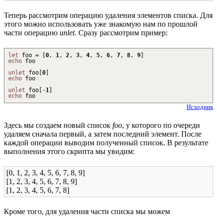
Теперь рассмотрим операцию удаления элементов списка. Для
этого можно использовать уже знакомую нам по прошлой
части операцию
unlet
. Сразу рассмотрим пример:
let
foo =
[
0
,
1
,
2
,
3
,
4
,
5
,
6
,
7
,
8
,
9
]
echo
foo
unlet
foo
[
0
]
echo
foo
unlet
foo
[
-
1
]
echo
foo
Исходник
Здесь мы создаем новый список
foo
, у которого по очереди
удаляем сначала первый, а затем последний элемент. После
каждой операции выводим полученный список. В результате
выполнения этого скрипта мы увидим:
[0, 1, 2, 3, 4, 5, 6, 7, 8, 9]
[1, 2, 3, 4, 5, 6, 7, 8, 9]
[1, 2, 3, 4, 5, 6, 7, 8]
Кроме того, для удаления части списка мы можем