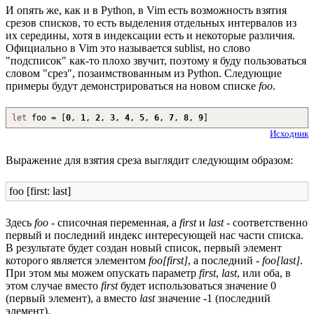
И опять же, как и в Python, в Vim есть возможность взятия
срезов списков, то есть выделения отдельных интервалов из
их середины, хотя в индексации есть и некоторые различия.
Официально в Vim это называется sublist, но слово
"подсписок" как-то плохо звучит, поэтому я буду пользоваться
словом "срез", позаимствованным из Python. Следующие
примеры будут демонстрироваться на новом списке
foo
.
let
foo =
[
0
,
1
,
2
,
3
,
4
,
5
,
6
,
7
,
8
,
9
]
Исходник
Выражение для взятия среза выглядит следующим образом:
foo [first: last]
Здесь
foo
- списочная переменная, а
first
и
last
- соответственно
первый и последний индекс интересующей нас части списка.
В результате будет создан новый список, первый элемент
которого является элементом
foo[first]
, а последний -
foo[last]
.
При этом мы можем опускать параметр
first
,
last
, или оба, в
этом случае вместо
first
будет использоваться значение 0
(первый элемент), а вместо
last
значение -1 (последний
элемент).