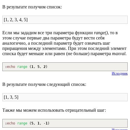
В результате получим список:
[1, 2, 3, 4, 5]
Если мы зададим все три параметра функции
range()
, то в
этом случае первые два параметра будут вести себя
аналогично, а последний параметр будет означать шаг
приращения между элементами. При этом последний элемент
списка будет меньше или равен (не больше) параметра
maxval
.
:
echo
range
(
1
,
5
,
2
)
Исходник
В результате получим следующий список:
[1, 3, 5]
Также мы можем использовать отрицательный шаг:
:
echo
range
(
5
,
1
,
-
1
)
Исходник