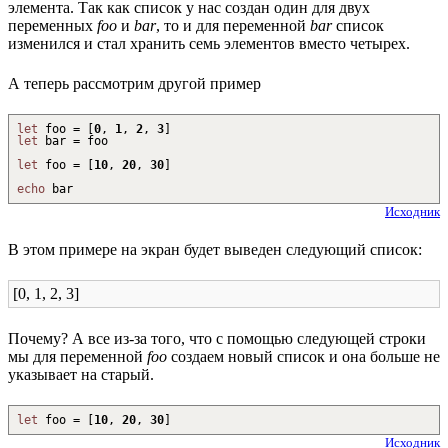
элемента. Так как список у нас создан один для двух
переменных
foo
и
bar
, то и для переменной
bar
список
изменился и стал хранить семь элементов вместо четырех.
А теперь рассмотрим другой пример
let
foo =
[
0
,
1
,
2
,
3
]
let
bar = foo
let
foo =
[
10
,
20
,
30
]
echo
bar
Исходник
В этом примере на экран будет выведен следующий список:
[0, 1, 2, 3]
Почему? А все из-за того, что с помощью следующей строки
мы для переменной
foo
создаем новый список и она больше не
указывает на старый.
let
foo =
[
10
,
20
,
30
]
Исходник