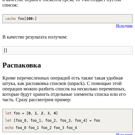
список:
:
echo
foo
[
100
:
]
Исходник
В качестве результата получим:
[]
Распаковка
Кроме перечисленных операций есть также такая удобная
штука, как распаковка списков (unpack). С помощью этой
операции можно разбить список на несколько переменных,
которые будут хранить отдельные элементы списка или его
часть. Сразу рассмотрим пример:
let
foo =
[
0
,
1
,
2
,
3
,
4
]
let
[
foo_0, foo_1, foo_2, foo_3, foo_4
]
= foo
echo
foo_0 foo_1 foo_2 foo_3 foo_4
Исходник