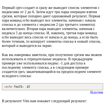
Первый срез создает и сразу же выводит список элементов с
индексами от 2 до 6. Затем идут три пары операции взятия
срезов, которые попарно дают одинаковый результат. Первая
пара команд
echo
выводит все элементы, начиная с начала
списка и до элемента с индексом 2 (до третьего элемента)
включительно. Вторая пара выводит элементы, начиная с
индекса 5 до конца списка. И, наконец, третья пара команд
echo
выводит весь список от начала и до конца, а если быть
более точным, то копирует элементы списка в новый список,
который и выводится на экран.
Как вы наверняка заметили, при получении срезов мы можем
использовать и отрицательные индексы. В предыдущем
примере уже использовался индекс -1 для доступа к
последнему элементу списка, а в следующем примере
создается срез, заканчивающийся на предпоследнем элементе
исходного списка:
:
echo
foo
[
5
:
-
2
]
Исходник
В результате Vim нам покажет следующий результат: