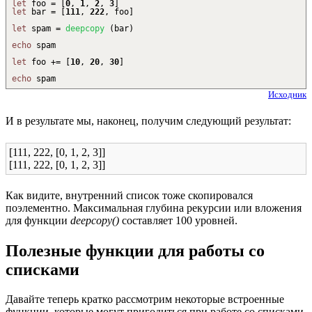
let
foo =
[
0
,
1
,
2
,
3
]
let
bar =
[
111
,
222
, foo
]
let
spam =
deepcopy
(
bar
)
echo
spam
let
foo
+
=
[
10
,
20
,
30
]
echo
spam
Исходник
И в результате мы, наконец, получим следующий результат:
[111, 222, [0, 1, 2, 3]]
[111, 222, [0, 1, 2, 3]]
Как видите, внутренний список тоже скопировался
поэлементно. Максимальная глубина рекурсии или вложения
для функции
deepcopy()
составляет 100 уровней.
Полезные функции для работы со
списками
Давайте теперь кратко рассмотрим некоторые встроенные
функции, которые могут пригодиться при работе со списками.