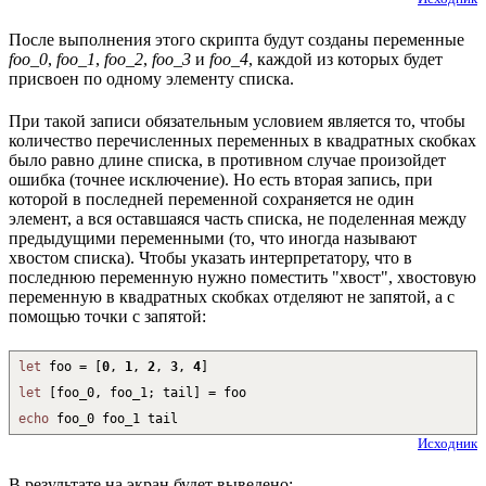
После выполнения этого скрипта будут созданы переменные
foo_0
,
foo_1
,
foo_2
,
foo_3
и
foo_4
, каждой из которых будет
присвоен по одному элементу списка.
При такой записи обязательным условием является то, чтобы
количество перечисленных переменных в квадратных скобках
было равно длине списка, в противном случае произойдет
ошибка (точнее исключение). Но есть вторая запись, при
которой в последней переменной сохраняется не один
элемент, а вся оставшаяся часть списка, не поделенная между
предыдущими переменными (то, что иногда называют
хвостом списка). Чтобы указать интерпретатору, что в
последнюю переменную нужно поместить "хвост", хвостовую
переменную в квадратных скобках отделяют не запятой, а с
помощью точки с запятой:
let
foo =
[
0
,
1
,
2
,
3
,
4
]
let
[
foo_0, foo_1; tail
]
= foo
echo
foo_0 foo_1 tail
Исходник
В результате на экран будет выведено: