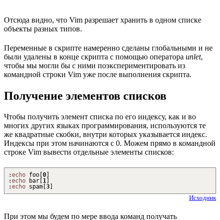
Отсюда видно, что Vim разрешает хранить в одном списке
объекты разных типов.
Переменные в скрипте намеренно сделаны глобальными и не
были удалены в конце скрипта с помощью оператора
unlet
,
чтобы мы могли бы с ними поэкспериментировать из
командной строки Vim уже после выполнения скрипта.
Получение элементов списков
Чтобы получить элемент списка по его индексу, как и во
многих других языках программирования, используются те
же квадратные скобки, внутри которых указывается индекс.
Индексы при этом начинаются с 0. Можем прямо в командной
строке Vim вывести отдельные элементы списков:
:
echo
foo
[
0
]
:
echo
bar
[
1
]
:
echo
spam
[
3
]
Исходник
При этом мы будем по мере ввода команд получать