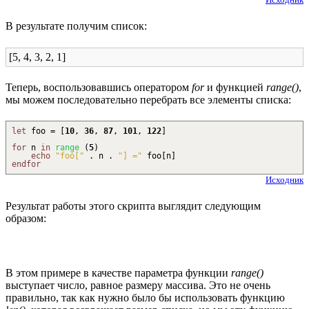
В результате получим список:
[5, 4, 3, 2, 1]
Теперь, воспользовавшись оператором
for
и функцией
range()
,
мы можем последовательно перебрать все элементы списка:
let
foo =
[
10
,
36
,
87
,
101
,
122
]
for
n
in
range
(
5
)
echo
"foo["
.
n
.
"] ="
foo
[
n
]
endfor
Исходник
Результат работы этого скрипта выглядит следующим
образом:
В этом примере в качестве параметра функции
range()
выступает число, равное размеру массива. Это не очень
правильно, так как нужно было бы использовать функцию