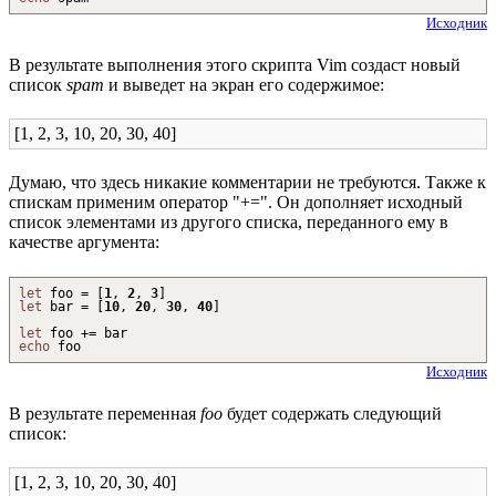
Исходник
В результате выполнения этого скрипта Vim создаст новый
список
spam
и выведет на экран его содержимое:
[1, 2, 3, 10, 20, 30, 40]
Думаю, что здесь никакие комментарии не требуются. Также к
спискам применим оператор "+=". Он дополняет исходный
список элементами из другого списка, переданного ему в
качестве аргумента:
let
foo =
[
1
,
2
,
3
]
let
bar =
[
10
,
20
,
30
,
40
]
let
foo
+
= bar
echo
foo
Исходник
В результате переменная
foo
будет содержать следующий
список:
[1, 2, 3, 10, 20, 30, 40]