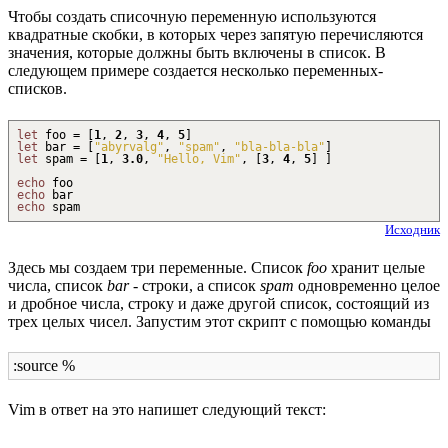
Чтобы создать списочную переменную используются
квадратные скобки, в которых через запятую перечисляются
значения, которые должны быть включены в список. В
следующем примере создается несколько переменных-
списков.
let
foo =
[
1
,
2
,
3
,
4
,
5
]
let
bar =
[
"abyrvalg"
,
"spam"
,
"bla-bla-bla"
]
let
spam =
[
1
,
3.0
,
"Hello, Vim"
,
[
3
,
4
,
5
]
]
echo
foo
echo
bar
echo
spam
Исходник
Здесь мы создаем три переменные. Список
foo
хранит целые
числа, список
bar
- строки, а список
spam
одновременно целое
и дробное числа, строку и даже другой список, состоящий из
трех целых чисел. Запустим этот скрипт с помощью команды
:source %
Vim в ответ на это напишет следующий текст: