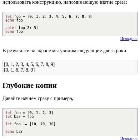
использовать конструкцию, напоминающую взятие среза:
let
foo =
[
0
,
1
,
2
,
3
,
4
,
5
,
6
,
7
,
8
,
9
]
echo
foo
unlet
foo
[
2
:
5
]
echo
foo
Исходник
В результате на экране мы увидим следующие две строки:
[0, 1, 2, 3, 4, 5, 6, 7, 8, 9]
[0, 1, 6, 7, 8. 9]
Глубокие копии
Давайте начнем сразу с примера,
let
foo =
[
0
,
1
,
2
,
3
]
let
bar = foo
let
foo
+
=
[
10
,
20
,
30
]
echo
bar
Исходник