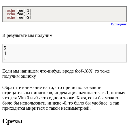
:
echo
foo
[
-
1
]
:
echo
foo
[
-
2
]
:
echo
foo
[
-
5
]
Исходник
В результате мы получим:
5
4
1
Если мы напишем что-нибудь вроде
foo[-100]
, то тоже
получим ошибку.
Обратите внимание на то, что при использовании
отрицательных индексов, индексация начинается с -1, потому
что для Vim 0 и -0 - это одно и то же. Хотя, если бы можно
было бы использовать индекс -0, то было бы удобнее, а так
приходится мириться с такой несимметрией.
Срезы