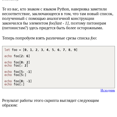
Те из вас, кто знаком с языком Python, наверняка заметили
несоответствие, заключающееся в том, что там новый список,
полученный с помощью аналогичной конструкции
закончился бы элементом
foo[last - 1]
, поэтому питонерам
(питонистам?) здесь придется быть более осторожными.
Теперь попробуем взять различные срезы списка
foo
:
let
foo =
[
0
,
1
,
2
,
3
,
4
,
5
,
6
,
7
,
8
,
9
]
echo
foo
[
2
:
6
]
echo
foo
[
0
:
2
]
echo
foo
[
:
2
]
echo
foo
[
5
:
-
1
]
echo
foo
[
5
:
]
echo
foo
[
0
:
-
1
]
echo
foo
[
:
]
Исходник
Результат работы этого скрипта выглядит следующим
образом: