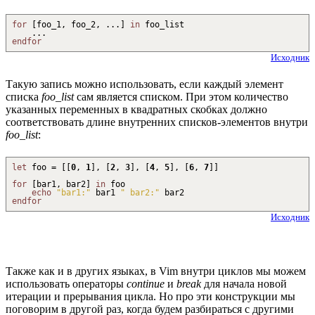
for
[
foo_1, foo_2,
...
]
in
foo_list
...
endfor
Исходник
Такую запись можно использовать, если каждый элемент
списка
foo_list
сам является списком. При этом количество
указанных переменных в квадратных скобках должно
соответствовать длине внутренних списков-элементов внутри
foo_list
:
let
foo =
[
[
0
,
1
]
,
[
2
,
3
]
,
[
4
,
5
]
,
[
6
,
7
]
]
for
[
bar1, bar2
]
in
foo
echo
"bar1:"
bar1
" bar2:"
bar2
endfor
Исходник
Также как и в других языках, в Vim внутри циклов мы можем
использовать операторы
continue
и
break
для начала новой
итерации и прерывания цикла. Но про эти конструкции мы
поговорим в другой раз, когда будем разбираться с другими