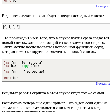
echo
bar
Исходник
В данном случае на экран будет выведен исходный список:
[0, 1, 2, 3]
Это происходит из-за того, что в случае взятия среза создается
новый список, хоть и состоящий из всех элементов старого.
Также можно воспользоваться встроенной функцией
copy()
,
которая тоже скопирует все элементы в новый список:
let
foo =
[
0
,
1
,
2
,
3
]
let
bar =
copy
(
foo
)
let
foo
+
=
[
10
,
20
,
30
]
echo
bar
Исходник
Результат работы скрипта в этом случае будет тот же самый.
Рассмотрим теперь еще один пример. Что будет, если один из
элементов списка сам является списком и при этом в ходе