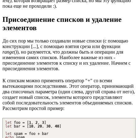
len()
, которая возвращает размер списка, но мы эту функцию
пока еще не проходили :).
Присоединение списков и удаление
элементов
До сих пор мы только создавали новые списки (с помощью
конструкции [...], с помощью взятия среза или функции
range()
), но разумеется, что должны быть и операции для
изменения самих списков. Наиболее важные из них -
присоединение элементов к списку и их удаление. Начнем с
присоединения элементов.
К спискам можно применять оператор "+" со всеми
вытекающими последствиями. Этот оператор, принимающий
два списочных параметра (один слева, другой справа от него),
создает новый список, элементы которого представляют
собой последовательность элементов объединяемых списков.
Рассмотрим простой пример:
let
foo =
[
1
,
2
,
3
]
let
bar =
[
10
,
20
,
30
,
40
]
let
spam = foo
+
bar
echo
spam