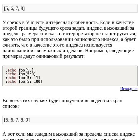
[5, 6, 7, 8]
У срезов в Vim есть интересная особенность. Если в качестве
второй границы будущего среза задать индекс, выходящий за
пределы размера списка, то интерпретатор не станет ругаться,
как это было при использовании одиночного индекса, а будет
считать, что в качестве этого индекса используется
наибольший из возможных индексов. Например, следующие
примеры дадут одинаковый результат:
:
echo
foo
[
5
:
]
:
echo
foo
[
5
:
9
]
:
echo
foo
[
5
:
-
1
]
:
echo
foo
[
5
:
100
]
Исходник
Во всех этих случаях будет получен и выведен на экран
список:
[5, 6, 7, 8, 9]
А вот если мы зададим выходящий за пределы списка индекс
в качестве первого элемента среза, то Vim создаст пустой