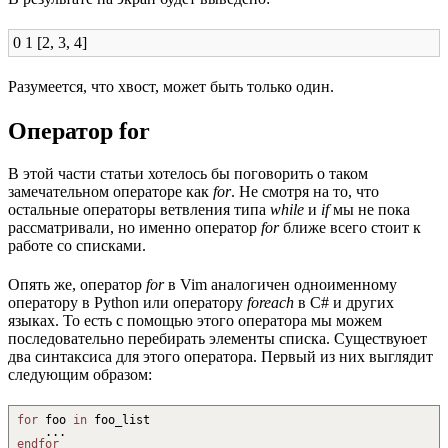
0 1 [2, 3, 4]
Разумеется, что хвост, может быть только один.
Оператор for
В этой части статьи хотелось бы поговорить о таком
замечательном операторе как
for
. Не смотря на то, что
остальные операторы ветвления типа
while
и
if
мы не пока
рассматривали, но именно оператор
for
ближе всего стоит к
работе со списками.
Опять же, оператор
for
в Vim аналогичен одноименному
оператору в Python или оператору
foreach
в C# и других
языках. То есть с помощью этого оператора мы можем
последовательно перебирать элементы списка. Существуюет
два синтаксиса для этого оператора. Первый из них выглядит
следующим образом:
for
foo
in
foo_list
...
endfor