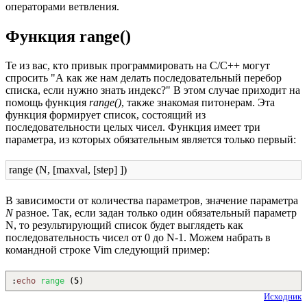
операторами ветвления.
Функция range()
Те из вас, кто привык программировать на C/C++ могут
спросить "А как же нам делать последовательный перебор
списка, если нужно знать индекс?" В этом случае приходит на
помощь функция
range()
, также знакомая питонерам. Эта
функция формирует список, состоящий из
последовательности целых чисел. Функция имеет три
параметра, из которых обязательным является только первый:
range (N, [maxval, [step] ])
В зависимости от количества параметров, значение параметра
N
разное. Так, если задан только один обязательный параметр
N, то результирующий список будет выглядеть как
последовательность чисел от 0 до N-1. Можем набрать в
командной строке Vim следующий пример:
:
echo
range
(
5
)
Исходник