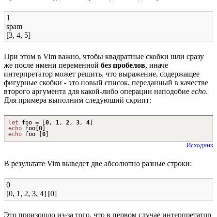
1
spam
[3, 4, 5]
При этом в Vim важно, чтобы квадратные скобки шли сразу
же после имени переменной
без пробелов
, иначе
интерпретатор может решить, что выражение, содержащее
фигурные скобки - это новый список, переданный в качестве
второго аргумента для какой-либо операции наподобие
echo
.
Для примера выполним следующий скрипт:
let
foo =
[
0
,
1
,
2
,
3
,
4
]
echo
foo
[
0
]
echo
foo
[
0
]
Исходник
В результате Vim выведет две абсолютно разные строки:
0
[0, 1, 2, 3, 4] [0]
Это произошло из-за того, что в первом случае интерпретатор