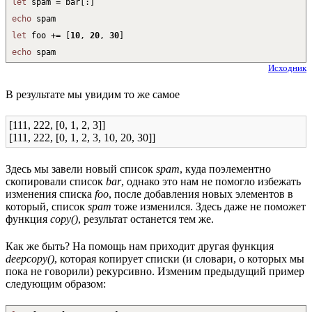
let
spam = bar
[
:
]
echo
spam
let
foo
+
=
[
10
,
20
,
30
]
echo
spam
Исходник
В результате мы увидим то же самое
[111, 222, [0, 1, 2, 3]]
[111, 222, [0, 1, 2, 3, 10, 20, 30]]
Здесь мы завели новый список
spam
, куда поэлементно
скопировали список
bar
, однако это нам не помогло избежать
изменения списка
foo
, после добавления новых элементов в
который, список
spam
тоже изменился. Здесь даже не поможет
функция
copy()
, результат останется тем же.
Как же быть? На помощь нам приходит другая функция
deepcopy()
, которая копирует списки (и словари, о которых мы
пока не говорили) рекурсивно. Изменим предыдущий пример
следующим образом: