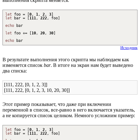
выполнения скрипта меняется:
let
foo =
[
0
,
1
,
2
,
3
]
let
bar =
[
111
,
222
, foo
]
echo
bar
let
foo
+
=
[
10
,
20
,
30
]
echo
bar
Исходник
В результате выполнения этого скрипта мы наблюдаем как
изменяется список
bar
. В итоге на экран нам будет выведено
два списка:
[111, 222, [0, 1, 2, 3]]
[111, 222, [0, 1, 2, 3, 10, 20, 30]]
Этот пример показывает, что даже при включении
переменной в список, все-равно в него включается указатель,
а не копируется список целиком. Немного усложним пример:
let
foo =
[
0
,
1
,
2
,
3
]
let
bar =
[
111
,
222
, foo
]