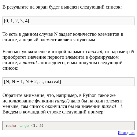
В результате на экран будет выведен следующий список:
[0, 1, 2, 3, 4]
То есть в данном случае N задает количество элементов в
списке, а первый элемент является нулевым.
Если мы укажем еще и второй параметр
maxval
, то параметр
N
приобретет значение первого элемента в формируемом
списке, а
maxval
- последнего, и мы получим следующий
список:
[N, N + 1, N + 2, ..., maxval]
Обратите внимание, что, например, в Python такое же
использование функции
range()
дало бы на один элемент
меньше, там список окончился бы на значении
maxval - 1
.
Введем в командной строке следующий пример:
:
echo
range
(
1
,
5
)
Исходник