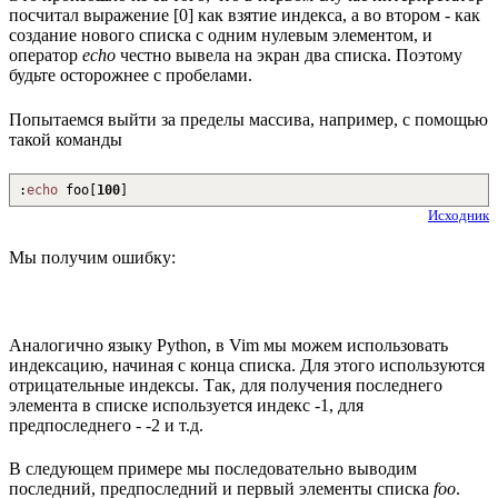
посчитал выражение [0] как взятие индекса, а во втором - как
создание нового списка с одним нулевым элементом, и
оператор
echo
честно вывела на экран два списка. Поэтому
будьте осторожнее с пробелами.
Попытаемся выйти за пределы массива, например, с помощью
такой команды
:
echo
foo
[
100
]
Исходник
Мы получим ошибку:
Аналогично языку Python, в Vim мы можем использовать
индексацию, начиная с конца списка. Для этого используются
отрицательные индексы. Так, для получения последнего
элемента в списке используется индекс -1, для
предпоследнего - -2 и т.д.
В следующем примере мы последовательно выводим
последний, предпоследний и первый элементы списка
foo
.