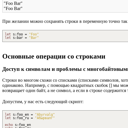
"Foo Bar"
"Foo Bar"
При желании можно сохранять строки в переменную точно так 
let
s
:
foo =
"Foo"
let
s
:
bar =
"Bar"
Основные операции со строками
Доступ к символам и проблемы с многобайтовым
Строки во многом схожи со списками (списками символов, хотя 
одинаково. Например, с помощью квадратных скобок [] мы може
возвращает один байт, а не символ, а если в строке содержится
Допустим, у нас есть следующий скрипт:
let
s
:
foo_en =
"Abyrvalg"
let
s
:
foo_ru =
"Абырвалг"
echo
s
:
foo_en