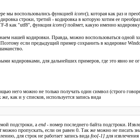
мере мы воспользовались функцией
iconv()
, которая как раз и пре
кодировка строки, третий - кодировка в которую хотим ее преобр
F-8 как "utf8", функция
iconv()
поймет, какую именно кодировку
 знаем нашей кодировки. Правда, можно воспользоваться одной х
ым. Поэтому если предыдущий пример сохранить в кодировке Wind
 шаманство.
ыми кодировками, для дальнейших примеров, где это явно не ог
щью него можно не только получать один символ (строго говоря, 
 же, как и у списков, используется запись вида
емой подстроки, а
end
- номер последнего байта подстроки. Извл
t
можно пропускать, если он равен 0. Так же можно не писать з
лению, для строк не работает запись вида
foo[-1]
для извлечения