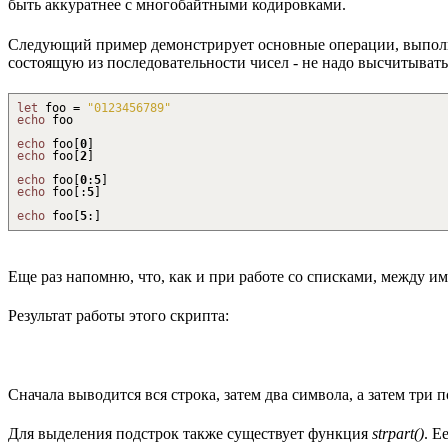
быть аккуратнее с многобайтными кодировками.
Следующий пример демонстрирует основные операции, выполня
состоящую из последовательности чисел - не надо высчитыват
let
foo =
"0123456789"
echo
foo
echo
foo
[
0
]
echo
foo
[
2
]
echo
foo
[
0
:
5
]
echo
foo
[
:
5
]
echo
foo
[
5
:
]
Еще раз напомню, что, как и при работе со списками, между 
Результат работы этого скрипта:
Сначала выводится вся строка, затем два символа, а затем три 
Для выделения подстрок также существует функция
strpart()
. Е