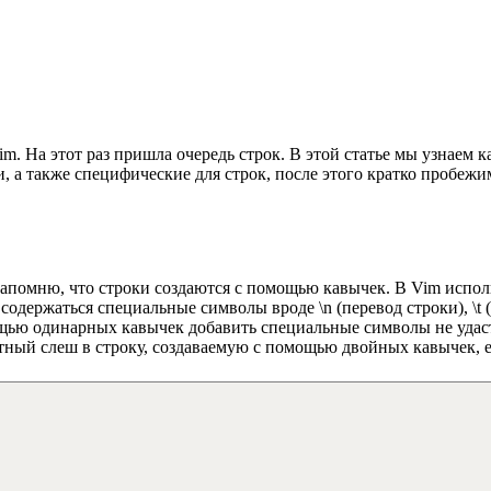
m. На этот раз пришла очередь строк. В этой статье мы узнаем 
 а также специфические для строк, после этого кратко пробежи
напомню, что строки создаются с помощью кавычек. В Vim испол
одержаться специальные символы вроде \n (перевод строки), \t 
ью одинарных кавычек добавить специальные символы не удастся
братный слеш в строку, создаваемую с помощью двойных кавычек,