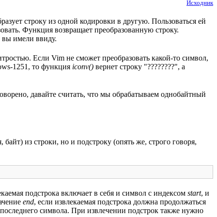
Исходник
образует строку из одной кодировки в другую. Пользоваться ей
азовать. Функция возвращает преобразованную строку.
 вы имели ввиду.
итростью. Если Vim не сможет преобразовать какой-то символ,
ows-1251, то функция
iconv()
вернет строку "????????", а
оворено, давайте считать, что мы обрабатываем однобайтный
байт) из строки, но и подстроку (опять же, строго говоря,
екаемая подстрока включает в себя и символ с индексом
start
, и
начение
end
, если извлекаемая подстрока должна продолжаться
 последнего символа. При извлечении подстрок также нужно