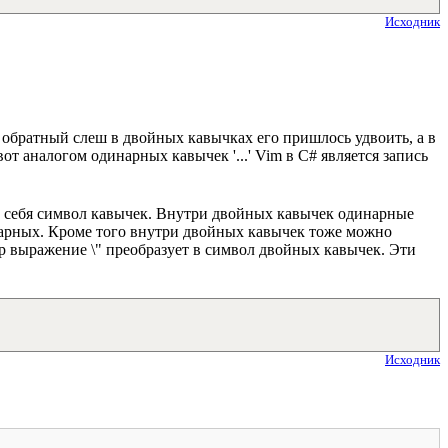
Исходник
и обратный слеш в двойных кавычках его пришлось удвоить, а в
от аналогом одинарных кавычек '...' Vim в C# является запись
ри себя символ кавычек. Внутри двойных кавычек одинарные
нарных. Кроме того внутри двойных кавычек тоже можно
р выражение \" преобразует в символ двойных кавычек. Эти
Исходник