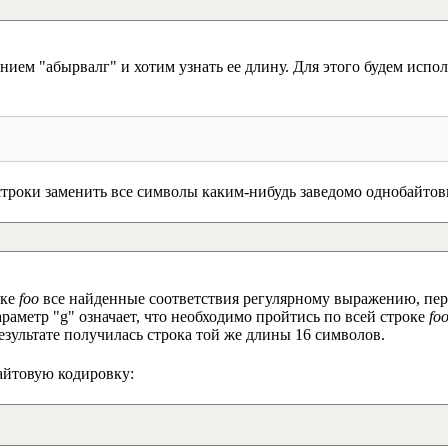
ением "абырвалг" и хотим узнать ее длину. Для этого будем исп
строки заменить все символы каким-нибудь заведомо однобайто
оке
foo
все найденные соответствия регулярному выражению, перед
араметр "g" означает, что необходимо пройтись по всей строке
fo
езультате получилась строка той же длины 16 символов.
айтовую кодировку: