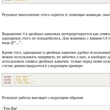
Результат выполнение этого скрипта (с помощью команды
:sou
Выражение \t в двойных кавычках интерпретируется как символ
одинарных этого не понадобилось. Для знакомых с языком C# пов
вида @"...".
Кроме того, одинарные и двойные кавычки удобно использоват
можно использовать напрямую, не заботясь о них, и наоборот
использовать символ двойных кавычек, только перед ними нужн
случае демонстрируются в следующем примере:
echo
"'Foo Bar'"
echo
'"Foo Bar"'
echo
"
\"
Foo Bar
\"
"
Результат работы выглядит следующим образом:
'Foo Bar'