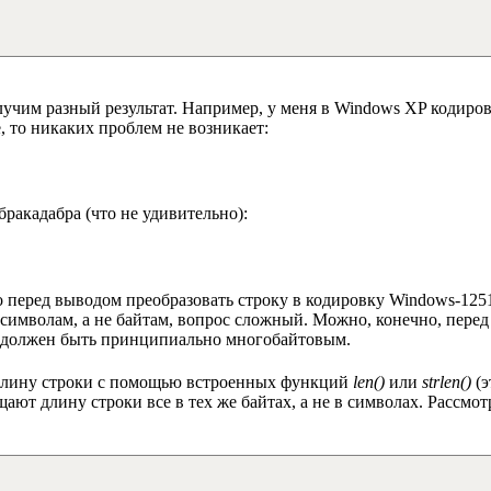
лучим разный результат. Например, у меня в Windows XP кодиро
, то никаких проблем не возникает:
бракадабра (что не удивительно):
о перед выводом преобразовать строку в кодировку Windows-125
м символам, а не байтам, вопрос сложный. Можно, конечно, пере
ол должен быть принципиально многобайтовым.
ь длину строки с помощью встроенных функций
len()
или
strlen()
(э
щают длину строки все в тех же байтах, а не в символах. Расс