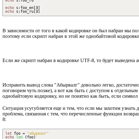
echo
s
:
foo_ru
echo
s
:
foo_en
[
3
]
echo
s
:
foo_ru
[
3
]
В зависимости от того в какой кодировке он был набран мы по
поэтому если скрипт набран в этой же однобайтовой кодировке
Если же скрипт набран в кодировке UTF-8, то будет выведена а
Исправить вывод слова "Абырвалг" довольно легко, достаточн
поговорим чуть позже), а вот как быть с доступом к отдельны
однобайтовую кодировку, но не понятно как быть, если симв
Ситуация усугубляется еще и тем, что если мы захотим узнат
проблема, связанная с тем, что перечисленные функции возвра
8:
let
foo =
"абырвалг"
echo
len
(
foo
)