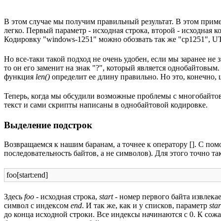
В этом случае мы получим правильный результат. В этом при
легко. Первый параметр - исходная строка, второй - исходная 
Кодировку "windows-1251" можно обозвать так же "cp1251", UT
Но все-таки такой подход не очень удобен, если мы заранее не
то он его заменит на знак "?", который является однобайтов
функция
len()
определит ее длину правильно. Но это, конечно,
Теперь, когда мы обсудили возможные проблемы с многобайтов
текст и сами скрипты написаны в однобайтовой кодировке.
Выделение подстрок
Возвращаемся к нашим баранам, а точнее к оператору []. С помо
последовательность байтов, а не символов). Для этого точно так
foo[start:end]
Здесь
foo
- исходная строка,
start
- номер первого байта извлека
символ с индексом
end
. И так же, как и у списков, параметр
star
до конца исходной строки. Все индексы начинаются с 0. К сожа