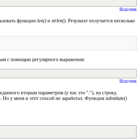
Исходник
ользовать функции
len()
и
strlen()
. Результат получается несколько
вым с помощью регулярного выражения:
Исходник
анного вторым параметром (у нас это "."), на строку,
o
. Но у меня и этот способ не заработал. Функция
substitute()