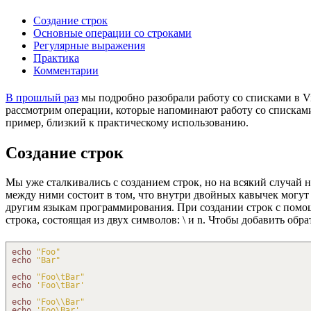
Создание строк
Основные операции со строками
Регулярные выражения
Практика
Комментарии
В прошлый раз
мы подробно разобрали работу со списками в Vi
рассмотрим операции, которые напоминают работу со списками,
пример, близкий к практическому использованию.
Создание строк
Мы уже сталкивались с созданием строк, но на всякий случай 
между ними состоит в том, что внутри двойных кавычек могут с
другим языкам программирования. При создании строк с помощ
строка, состоящая из двух символов: \ и n. Чтобы добавить о
echo
"Foo"
echo
"Bar"
echo
"Foo
\t
Bar"
echo
'Foo
\t
Bar'
echo
"Foo
\\
Bar"
echo
'Foo
\B
ar'