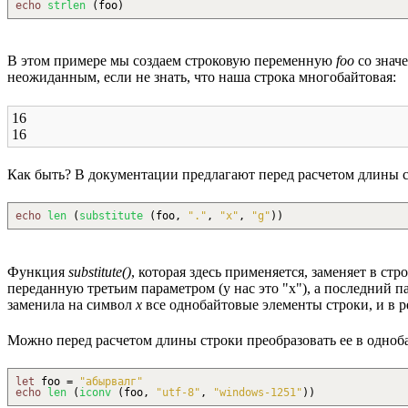
echo
strlen
(
foo
)
В этом примере мы создаем строковую переменную
foo
со знач
неожиданным, если не знать, что наша строка многобайтовая:
16
16
Как быть? В документации предлагают перед расчетом длины 
echo
len
(
substitute
(
foo,
"."
,
"x"
,
"g"
)
)
Функция
substitute()
, которая здесь применяется, заменяет в стр
переданную третьим параметром (у нас это "x"), а последний п
заменила на символ
x
все однобайтовые элементы строки, и в р
Можно перед расчетом длины строки преобразовать ее в одноб
let
foo =
"абырвалг"
echo
len
(
iconv
(
foo,
"utf-8"
,
"windows-1251"
)
)