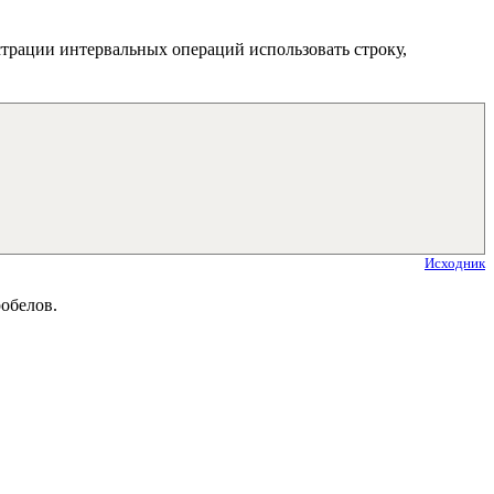
рации интервальных операций использовать строку,
Исходник
обелов.