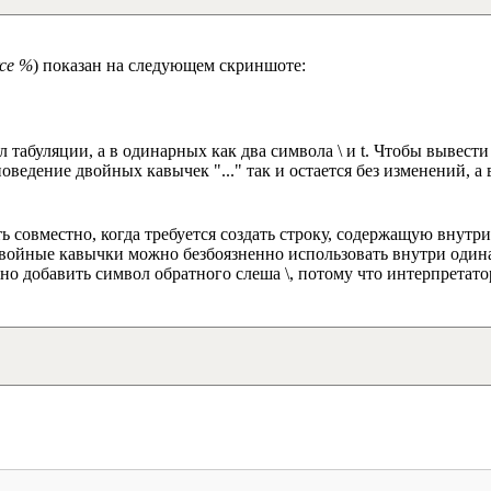
rce %
) показан на следующем скриншоте:
 табуляции, а в одинарных как два символа \ и t. Чтобы вывест
едение двойных кавычек "..." так и остается без изменений, а в
ь совместно, когда требуется создать строку, содержащую внут
 двойные кавычки можно безбоязненно использовать внутри оди
о добавить символ обратного слеша \, потому что интерпретато