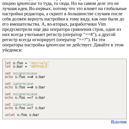
опцию
ignorecase
то туда, то сюда. Но на самом деле это не
лучшая идея. Во-первых, потому что это влияет на глобальные
настройки редактора, а скрипт в большинстве случаев после
себя должен вернуть настройки к тому виду, как они были до
его вмешательства. А, во-вторых, разработчики Vim
предусмотрели еще два оператора сравнения строк, один из
них всегда учитывает регистр (оператор "==#"), а другой
регистр всегда игнорирует (оператор "==?"). На эти
операторы настройка
ignorecase
не действует. Давайте в этом
убедимся:
let
s
:
foo =
"abyrvalg"
let
s
:
bar =
"ABYRVALG"
set
noignorecase
echo
s
:
foo ==# s
:
bar
set
ignorecase
echo
s
:
foo ==# s
:
bar
set
noignorecase
echo
s
:
foo ==
?
s
:
bar
set
ignorecase
echo
s
:
foo ==
?
s
:
bar
unlet
s
:
foo s
:
bar
Исходник