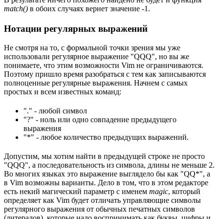
match()
в обоих случаях вернет значение -1.
Нотации регулярных выражений
Не смотря на то, с формальной точки зрения мы уже
использовали регулярное выражение "QQQ", но вы же
понимаете, что этим возможности Vim не ограничиваются.
Поэтому пришло время разобраться с тем как записываются
полноценные регулярные выражения. Начнем с самых
простых и всем известных команд:
"." - любой символ
"?" - ноль или одно совпадение предыдущего
выражения
"*" - любое количество предыдущих выражений.
Допустим, мы хотим найти в предыдущей строке не просто
"QQQ", а последовательность из символа, длины не меньше 2.
Во многих языках это выражение выглядело бы как "QQ*", а
в Vim возможны варианты. Дело в том, что в этом редакторе
есть некий магический параметр с именем
magic
, который
определяет как Vim будет отличать управляющие символы
регулярного выражения от обычных печатных символов
(литералов), которые надо воспринимать как буквы, цифры и