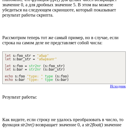
значение 0, а для дробных значение 5. В этом вы можете
убедиться на следующем скриншоте, который показывает
результат работы скрипта.
Рассмотрим теперь тот же самый пример, но в случае, если
строка на самом деле не представляет собой числа:
let
s
:
foo_str =
"абыр"
let
s
:
bar_str =
"абырвалг"
let
s
:
foo =
str2nr
(
s
:
foo_str
)
let
s
:
bar =
str2nr
(
s
:
bar_str
)
echo
s
:
foo
"type: "
type
(
s
:
foo
)
echo
s
:
bar
"type: "
type
(
s
:
bar
)
Исходник
Результат работы:
Как видите, если строку не удалось преобразовать в число, то
функция
str2nr()
возвращает значение 0, а
str2float()
значение