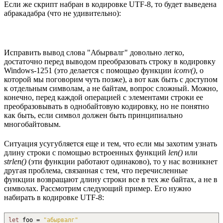
Если же скрипт набран в кодировке UTF-8, то будет выведена
абракадабра (что не удивительно):
Исправить вывод слова "Абырвалг" довольно легко,
достаточно перед выводом преобразовать строку в кодировку
Windows-1251 (это делается с помощью функции
iconv()
, о
которой мы поговорим чуть позже), а вот как быть с доступом
к отдельным символам, а не байтам, вопрос сложный. Можно,
конечно, перед каждой операцией с элементами строки ее
преобразовывать в однобайтовую кодировку, но не понятно
как быть, если символ должен быть принципиально
многобайтовым.
Ситуация усугубляется еще и тем, что если мы захотим узнать
длину строки с помощью встроенных функций
len()
или
strlen()
(эти функции работают одинаково), то у нас возникнет
другая проблема, связанная с тем, что перечисленные
функции возвращают длину строки все в тех же байтах, а не в
символах. Рассмотрим следующий пример. Его нужно
набирать в кодировке UTF-8:
let
foo =
"абырвалг"