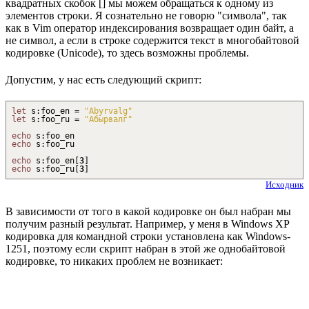
квадратных скобок [] мы можем обращаться к одному из
элементов строки. Я сознательно не говорю "символа", так
как в Vim оператор индексирования возвращает один байт, а
не символ, а если в строке содержится текст в многобайтовой
кодировке (Unicode), то здесь возможны проблемы.
Допустим, у нас есть следующий скрипт:
let
s
:
foo_en =
"Abyrvalg"
let
s
:
foo_ru =
"Абырвалг"
echo
s
:
foo_en
echo
s
:
foo_ru
echo
s
:
foo_en
[
3
]
echo
s
:
foo_ru
[
3
]
Исходник
В зависимости от того в какой кодировке он был набран мы
получим разный результат. Например, у меня в Windows XP
кодировка для командной строки установлена как Windows-
1251, поэтому если скрипт набран в этой же однобайтовой
кодировке, то никаких проблем не возникает: