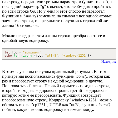
на строку, переданную третьим параметром (у нас это "x"), а
последний параметр "g" означает, что необходимо пройтись
по всей строке
foo
. Но у меня и этот способ не заработал.
Функция
substitute()
заменила на символ
x
все однобайтовые
элементы строки, и в результате получилась строка той же
длины 16 символов.
Можно перед расчетом длины строки преобразовать ее в
однобайтовую кодировку:
let
foo =
"абырвалг"
echo
len
(
iconv
(
foo,
"utf-8"
,
"windows-1251"
)
)
Исходник
В этом случае мы получим правильный результат. В этом
примере мы воспользовались функцией
iconv()
, которая как
раз и преобразует строку из одной кодировки в другую.
Пользоваться ей легко. Первый параметр - исходная строка,
второй - исходная кодировка строки, третий - кодировка в
которую хотим ее преобразовать. Функция возвращает
преобразованную строку. Кодировку "windows-1251" можно
обозвать так же "cp1251", UTF-8 как "utf8", функция
iconv()
поймет, какую именно кодировку вы имели ввиду.