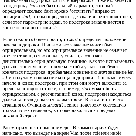
извлекаемая подстрока, байт с номером
start
тоже включается
в подстроку.
len
- необязательный параметр, который
определяет сколько байт нужно "отсчитать" вправо от
позиции
start
, чтобы определить где заканчивается подстрока,
если этот параметр не задан, то подстрока заканчивается в
конце основной строки
str
.
Если говорить более просто, то
start
определяет положение
начала подстроки. При этом это значение может быть
отрицательным, но это отрицательное значение не означает
отсчет от конца строки, как у списка, а означает
действительно отрицательную позицию. Как это использовать
дальше станет ясно из примера. Чтобы узнать, где будет
кончаться подстрока, прибавляем к значению
start
значение
len
- 1
и получаем положение конца подстроки. Теперь мы имеем
начало и конец подстроки, при этом они могут выходить за
пределы исходной строки, например,
start
может быть
отрицательным, а рассчитанный конец подстроки находиться
далеко за последним символом строки. В этом нет ничего
страшного. Функция
strpart()
вернет подстроку, состоящую
только из тех символов, которые находятся в пределах
исходной строки.
Рассмотрим некоторые примеры. В комментариях будет
написано, что выведет на экран Vim после той или иной