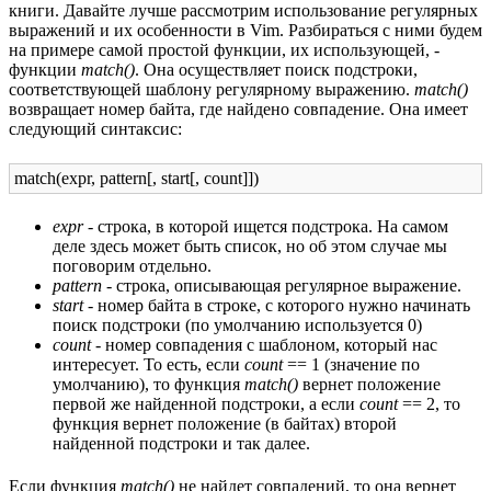
книги. Давайте лучше рассмотрим использование регулярных
выражений и их особенности в Vim. Разбираться с ними будем
на примере самой простой функции, их использующей, -
функции
match()
. Она осуществляет поиск подстроки,
соответствующей шаблону регулярному выражению.
match()
возвращает номер байта, где найдено совпадение. Она имеет
следующий синтаксис:
match(expr, pattern[, start[, count]])
expr
- строка, в которой ищется подстрока. На самом
деле здесь может быть список, но об этом случае мы
поговорим отдельно.
pattern
- строка, описывающая регулярное выражение.
start
- номер байта в строке, с которого нужно начинать
поиск подстроки (по умолчанию используется 0)
count
- номер совпадения с шаблоном, который нас
интересует. То есть, если
count
== 1 (значение по
умолчанию), то функция
match()
вернет положение
первой же найденной подстроки, а если
count
== 2, то
функция вернет положение (в байтах) второй
найденной подстроки и так далее.
Если функция
match()
не найдет совпадений, то она вернет