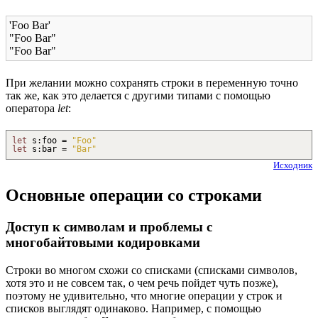
'Foo Bar'
"Foo Bar"
"Foo Bar"
При желании можно сохранять строки в переменную точно
так же, как это делается с другими типами с помощью
оператора
let
:
let
s
:
foo =
"Foo"
let
s
:
bar =
"Bar"
Исходник
Основные операции со строками
Доступ к символам и проблемы с
многобайтовыми кодировками
Строки во многом схожи со списками (списками символов,
хотя это и не совсем так, о чем речь пойдет чуть позже),
поэтому не удивительно, что многие операции у строк и
списков выглядят одинаково. Например, с помощью