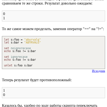
сравниваем те же строки. Результат довольно ожидаем:
0
1
То же самое можем проделать, заменив оператор "==" на "!=":
let
s
:
foo =
"abyrvalg"
let
s
:
bar =
"ABYRVALG"
set
noignorecase
echo
s
:
foo
!
= s
:
bar
set
ignorecase
echo
s
:
foo
!
= s
:
bar
unlet
s
:
foo s
:
bar
Исходник
Теперь результат будет противоположный:
1
0
Казалось бы, удобно по ходу работы скрипта переключать