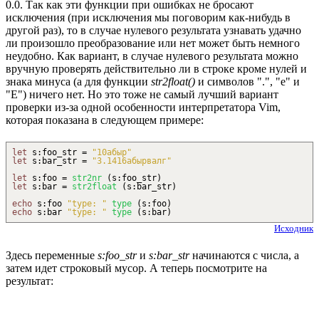
0.0. Так как эти функции при ошибках не бросают
исключения (при исключения мы поговорим как-нибудь в
другой раз), то в случае нулевого результата узнавать удачно
ли произошло преобразование или нет может быть немного
неудобно. Как вариант, в случае нулевого результата можно
вручную проверять действительно ли в строке кроме нулей и
знака минуса (а для функции
str2float()
и символов ".", "e" и
"E") ничего нет. Но это тоже не самый лучший вариант
проверки из-за одной особенности интерпретатора Vim,
которая показана в следующем примере:
let
s
:
foo_str =
"10абыр"
let
s
:
bar_str =
"3.1416абырвалг"
let
s
:
foo =
str2nr
(
s
:
foo_str
)
let
s
:
bar =
str2float
(
s
:
bar_str
)
echo
s
:
foo
"type: "
type
(
s
:
foo
)
echo
s
:
bar
"type: "
type
(
s
:
bar
)
Исходник
Здесь переменные
s:foo_str
и
s:bar_str
начинаются с числа, а
затем идет строковый мусор. А теперь посмотрите на
результат: