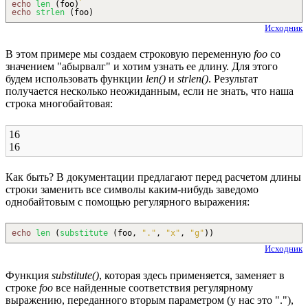
echo
len
(
foo
)
echo
strlen
(
foo
)
Исходник
В этом примере мы создаем строковую переменную
foo
со
значением "абырвалг" и хотим узнать ее длину. Для этого
будем использовать функции
len()
и
strlen()
. Результат
получается несколько неожиданным, если не знать, что наша
строка многобайтовая:
16
16
Как быть? В документации предлагают перед расчетом длины
строки заменить все символы каким-нибудь заведомо
однобайтовым с помощью регулярного выражения:
echo
len
(
substitute
(
foo,
"."
,
"x"
,
"g"
)
)
Исходник
Функция
substitute()
, которая здесь применяется, заменяет в
строке
foo
все найденные соответствия регулярному
выражению, переданного вторым параметром (у нас это "."),