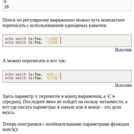
0
18
Поиск по регулярному выражению можно чуть компактнее
переписать с использованием одинарных кавычек:
echo
match
(
s
:
foo,
'
\c
QQQ'
)
echo
match
(
s
:
foo,
'
\C
QQQ'
)
Исходник
А можно переписать и вот так:
echo
match
(
s
:
foo,
'QQQ
\c
'
)
echo
match
(
s
:
foo,
'Q
\C
QQ'
)
Исходник
Здесь параметр
\c
перенесен в конец выражения, а
\C
в
середину. Последнее явно не пойдет на пользу читаемости, а
вот где писать параметры: в начале или в конце - это дело
вкуса.
Теперь поиграемся с необязательными параметрами функции
match()
: