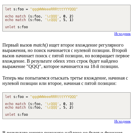
let
s
:
foo =
"qqqWWWeeeRRRtttYYYQQQ"
echo
match
(
s
:
foo,
'
\c
QQQ'
,
0
,
2
)
echo
match
(
s
:
foo,
'
\c
QQQ'
,
5
,
1
)
unlet
s
:
foo
Исходник
Первый вызов
match()
ищет второе вхождение регулярного
выражения, но поиск начинается с нулевой позиции. Второй
вызов начинает поиск с пятой позиции, но возвращает первое
вхождение. В результате обеих этих строк будет найдено
выражение "QQQ", которое начинается на 18-й позиции.
Теперь мы попытаемся отыскать третье вхождение, начиная с
нулевой позиции или второе, начиная с пятой позиции:
let
s
:
foo =
"qqqWWWeeeRRRtttYYYQQQ"
echo
match
(
s
:
foo,
'
\c
QQQ'
,
0
,
3
)
echo
match
(
s
:
foo,
'
\c
QQQ'
,
5
,
2
)
unlet
s
:
foo
Исходник
В результате ничего похожего найдено не будет и функция