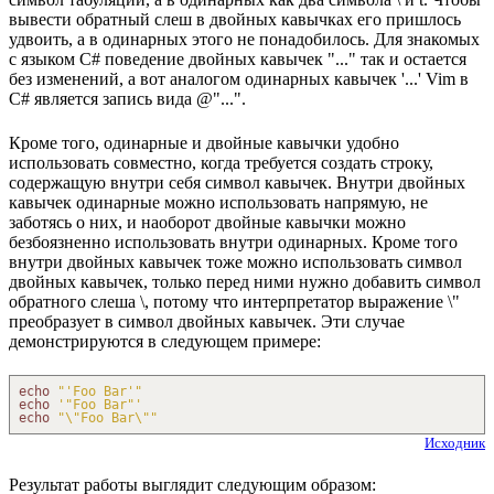
вывести обратный слеш в двойных кавычках его пришлось
удвоить, а в одинарных этого не понадобилось. Для знакомых
с языком C# поведение двойных кавычек "..." так и остается
без изменений, а вот аналогом одинарных кавычек '...' Vim в
C# является запись вида @"...".
Кроме того, одинарные и двойные кавычки удобно
использовать совместно, когда требуется создать строку,
содержащую внутри себя символ кавычек. Внутри двойных
кавычек одинарные можно использовать напрямую, не
заботясь о них, и наоборот двойные кавычки можно
безбоязненно использовать внутри одинарных. Кроме того
внутри двойных кавычек тоже можно использовать символ
двойных кавычек, только перед ними нужно добавить символ
обратного слеша \, потому что интерпретатор выражение \"
преобразует в символ двойных кавычек. Эти случае
демонстрируются в следующем примере:
echo
"'Foo Bar'"
echo
'"Foo Bar"'
echo
"
\"
Foo Bar
\"
"
Исходник
Результат работы выглядит следующим образом: