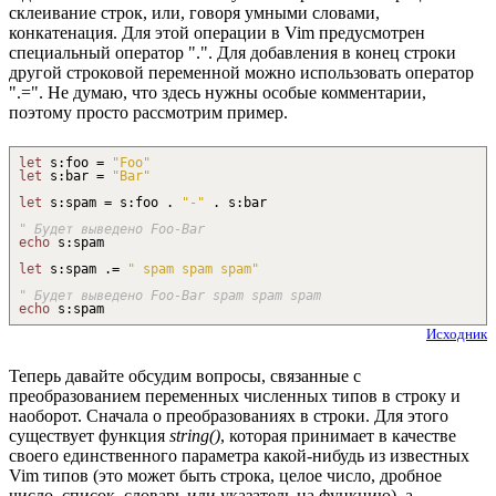
склеивание строк, или, говоря умными словами,
конкатенация. Для этой операции в Vim предусмотрен
специальный оператор ".". Для добавления в конец строки
другой строковой переменной можно использовать оператор
".=". Не думаю, что здесь нужны особые комментарии,
поэтому просто рассмотрим пример.
let
s
:
foo =
"Foo"
let
s
:
bar =
"Bar"
let
s
:
spam = s
:
foo
.
"-"
.
s
:
bar
" Будет выведено Foo-Bar
echo
s
:
spam
let
s
:
spam
.
=
" spam spam spam"
" Будет выведено Foo-Bar spam spam spam
echo
s
:
spam
Исходник
Теперь давайте обсудим вопросы, связанные с
преобразованием переменных численных типов в строку и
наоборот. Сначала о преобразованиях в строки. Для этого
существует функция
string()
, которая принимает в качестве
своего единственного параметра какой-нибудь из известных
Vim типов (это может быть строка, целое число, дробное
число, список, словарь или указатель на функцию), а