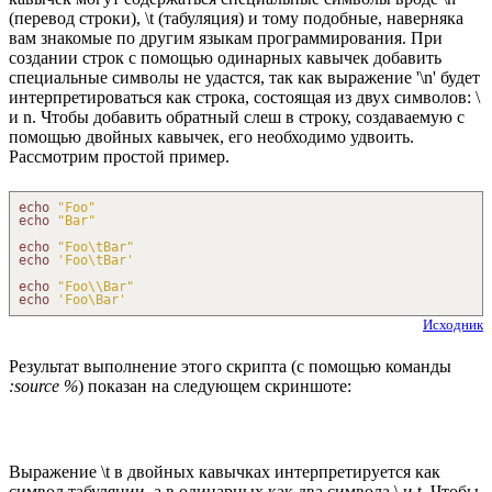
(перевод строки), \t (табуляция) и тому подобные, наверняка
вам знакомые по другим языкам программирования. При
создании строк с помощью одинарных кавычек добавить
специальные символы не удастся, так как выражение '\n' будет
интерпретироваться как строка, состоящая из двух символов: \
и n. Чтобы добавить обратный слеш в строку, создаваемую с
помощью двойных кавычек, его необходимо удвоить.
Рассмотрим простой пример.
echo
"Foo"
echo
"Bar"
echo
"Foo
\t
Bar"
echo
'Foo
\t
Bar'
echo
"Foo
\\
Bar"
echo
'Foo
\B
ar'
Исходник
Результат выполнение этого скрипта (с помощью команды
:source %
) показан на следующем скриншоте:
Выражение \t в двойных кавычках интерпретируется как
символ табуляции, а в одинарных как два символа \ и t. Чтобы