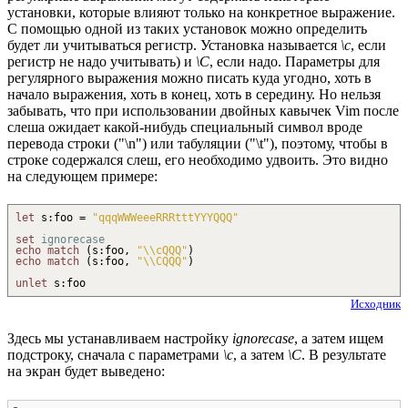
установки, которые влияют только на конкретное выражение.
С помощью одной из таких установок можно определить
будет ли учитываться регистр. Установка называется
\c
, если
регистр не надо учитывать) и
\C
, если надо. Параметры для
регулярного выражения можно писать куда угодно, хоть в
начало выражения, хоть в конец, хоть в середину. Но нельзя
забывать, что при использовании двойных кавычек Vim после
слеша ожидает какой-нибудь специальный символ вроде
перевода строки ("\n") или табуляции ("\t"), поэтому, чтобы в
строке содержался слеш, его необходимо удвоить. Это видно
на следующем примере:
let
s
:
foo =
"qqqWWWeeeRRRtttYYYQQQ"
set
ignorecase
echo
match
(
s
:
foo,
"
\\
cQQQ"
)
echo
match
(
s
:
foo,
"
\\
CQQQ"
)
unlet
s
:
foo
Исходник
Здесь мы устанавливаем настройку
ignorecase
, а затем ищем
подстроку, сначала с параметрами
\c
, а затем
\C
. В результате
на экран будет выведено: