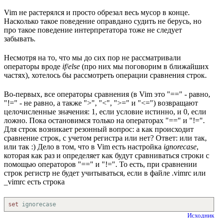
Vim не растерялся и просто обрезал весь мусор в конце.
Насколько такое поведение оправдано судить не берусь, но
про такое поведение интерпретатора тоже не следует
забывать.
Несмотря на то, что мы до сих пор не рассматривали
операторы вроде
if
/
else
(про них мы поговорим в ближайших
частях), хотелось бы рассмотреть операции сравнения строк.
Во-первых, все операторы сравнения (в Vim это "==" - равно,
"!=" - не равно, а также ">", "<", ">=" и "<=") возвращают
целочисленные значения: 1, если условие истинно, и 0, если
ложно. Пока остановимся только на операторах "==" и "!=".
Для строк возникает резонный вопрос: а как происходит
сравнение строк, с учетом регистра или нет? Ответ: или так,
или так :) Дело в том, что в Vim есть настройка
ignorecase
,
которая как раз и определяет как будут сравниваться строки с
помощью операторов "==" и "!=". То есть, при сравнении
строк регистр не будет учитываться, если в файле .vimrc или
_vimrc есть строка
set
ignorecase
Исходник