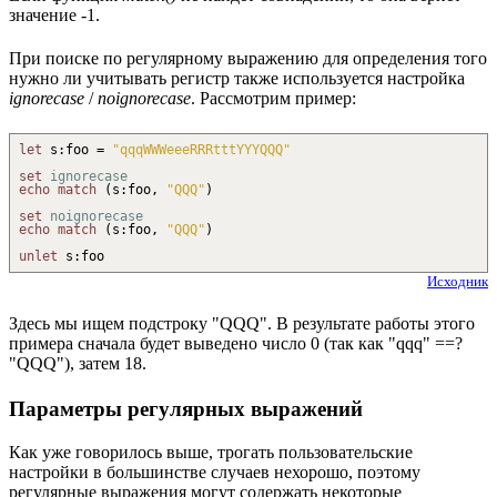
значение -1.
При поиске по регулярному выражению для определения того
нужно ли учитывать регистр также используется настройка
ignorecase
/
noignorecase
. Рассмотрим пример:
let
s
:
foo =
"qqqWWWeeeRRRtttYYYQQQ"
set
ignorecase
echo
match
(
s
:
foo,
"QQQ"
)
set
noignorecase
echo
match
(
s
:
foo,
"QQQ"
)
unlet
s
:
foo
Исходник
Здесь мы ищем подстроку "QQQ". В результате работы этого
примера сначала будет выведено число 0 (так как "qqq" ==?
"QQQ"), затем 18.
Параметры регулярных выражений
Как уже говорилось выше, трогать пользовательские
настройки в большинстве случаев нехорошо, поэтому
регулярные выражения могут содержать некоторые