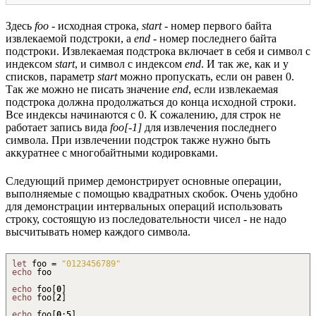
Здесь
foo
- исходная строка,
start
- номер первого байта
извлекаемой подстроки, а
end
- номер последнего байта
подстроки. Извлекаемая подстрока включает в себя и символ с
индексом
start
, и символ с индексом
end
. И так же, как и у
списков, параметр
start
можно пропускать, если он равен 0.
Так же можно не писать значение
end
, если извлекаемая
подстрока должна продолжаться до конца исходной строки.
Все индексы начинаются с 0. К сожалению, для строк не
работает запись вида
foo[-1]
для извлечения последнего
символа. При извлечении подстрок также нужно быть
аккуратнее с многобайтными кодировками.
Следующий пример демонстрирует основные операции,
выполняемые с помощью квадратных скобок. Очень удобно
для демонстрации интервальных операций использовать
строку, состоящую из последовательности чисел - не надо
высчитывать номер каждого символа.
let
foo =
"0123456789"
echo
foo
echo
foo
[
0
]
echo
foo
[
2
]
echo
foo
[
0
:
5
]