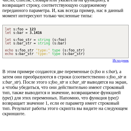
возвращает строку, соответствующую содержимому
переданного параметра. И, как всегда пример, нас в данный
момент интересуют только численные типы:
let
s
:
foo =
123
let
s
:
bar =
3.1416
let
s
:
foo_str =
string
(
s
:
foo
)
let
s
:
bar_str =
string
(
s
:
bar
)
echo
s
:
foo_str
"type:"
type
(
s
:
foo_str
)
echo
s
:
bar_str
"type:"
type
(
s
:
bar_str
)
Исходник
В этом примере создаются две переменные (
s:foo
и
s:bar
), а
затем они преобразуются в строки (соответственно
s:foo_str
и
s:bar_str
). После этого
s:foo_str
и
s:bar_str
выводятся на экран,
а чтобы убедиться, что они действительно имеют строковый
тип, также выводится и значение, возвращаемое функцией
type()
для этих переменных. Напомню, что функция
type()
возвращает значение 1, если ее параметр имеет строковый
тип. Результат работы этого скрипта вы видите на следующем
скриншоте.