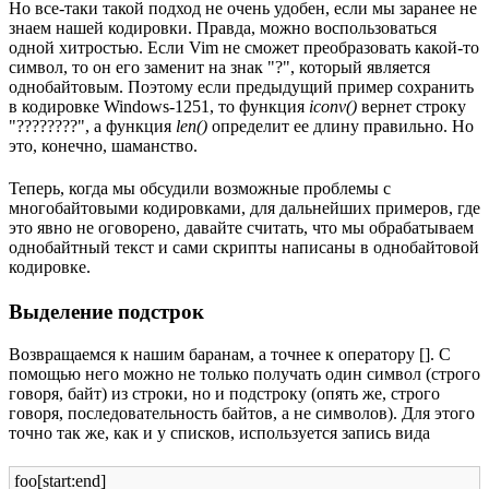
Но все-таки такой подход не очень удобен, если мы заранее не
знаем нашей кодировки. Правда, можно воспользоваться
одной хитростью. Если Vim не сможет преобразовать какой-то
символ, то он его заменит на знак "?", который является
однобайтовым. Поэтому если предыдущий пример сохранить
в кодировке Windows-1251, то функция
iconv()
вернет строку
"????????", а функция
len()
определит ее длину правильно. Но
это, конечно, шаманство.
Теперь, когда мы обсудили возможные проблемы с
многобайтовыми кодировками, для дальнейших примеров, где
это явно не оговорено, давайте считать, что мы обрабатываем
однобайтный текст и сами скрипты написаны в однобайтовой
кодировке.
Выделение подстрок
Возвращаемся к нашим баранам, а точнее к оператору []. С
помощью него можно не только получать один символ (строго
говоря, байт) из строки, но и подстроку (опять же, строго
говоря, последовательность байтов, а не символов). Для этого
точно так же, как и у списков, используется запись вида
foo[start:end]