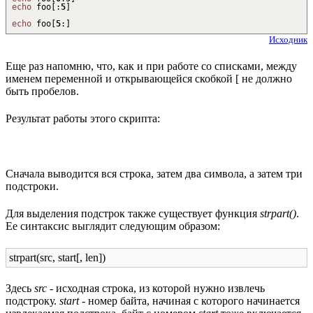
echo
foo
[
:
5
]
echo
foo
[
5
:
]
Исходник
Еще раз напомню, что, как и при работе со списками, между
именем переменной и открывающейся скобкой [ не должно
быть пробелов.
Результат работы этого скрипта:
Сначала выводится вся строка, затем два символа, а затем три
подстроки.
Для выделения подстрок также существует функция
strpart()
.
Ее синтаксис выглядит следующим образом:
strpart(src, start[, len])
Здесь
src
- исходная строка, из которой нужно извлечь
подстроку.
start
- номер байта, начиная с которого начинается