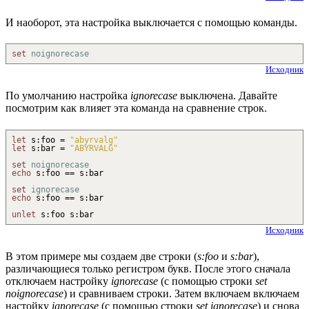
И наоборот, эта настройка выключается с помощью команды.
set
noignorecase
Исходник
По умолчанию настройка
ignorecase
выключена. Давайте
посмотрим как влияет эта команда на сравнение строк.
let
s
:
foo =
"abyrvalg"
let
s
:
bar =
"ABYRVALG"
set
noignorecase
echo
s
:
foo == s
:
bar
set
ignorecase
echo
s
:
foo == s
:
bar
unlet
s
:
foo s
:
bar
Исходник
В этом примере мы создаем две строки (
s:foo
и
s:bar
),
различающиеся только регистром букв. После этого сначала
отключаем настройку
ignorecase
(с помощью строки
set
noignorecase
) и сравниваем строки. Затем включаем включаем
настойку
ignorecase
(с помощью строки
set ignorecase
) и снова