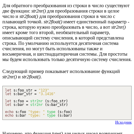
Для обратного преобразования из строки в число существуют
две функции:
str2nr()
для преобразования строки в целое
число и
str2float()
для преобразования строки в число с
плавающей точкой.
str2float()
имеет единственный параметр -
строка, которую нужно преобразовать в число, а вот
str2nr()
имеет кроме того второй, необязательный параметр,
описывающий систему счисления, в которой представлена
строка. По умолчанию используется десятичная система
счисления, но могут быть использованы также и
восьмеричная, и шестнадцатиричная системы. Для простоты
мы будем использовать только десятичную систему счисления.
Следующий пример показывает использование функций
str2nr()
и
str2float()
.
let
s
:
foo_str =
"123"
let
s
:
bar_str =
"3.1416"
let
s
:
foo =
str2nr
(
s
:
foo_str
)
let
s
:
bar =
str2nr
(
s
:
bar_str
)
echo
s
:
foo
"type: "
type
(
s
:
foo
)
echo
s
:
bar
"type: "
type
(
s
:
bar
)
Исходник
Напомню, что функция
type()
для целых чисел возвращает