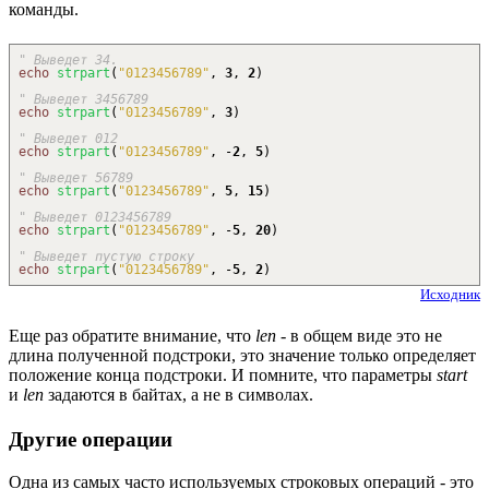
команды.
" Выведет 34.
echo
strpart
(
"0123456789"
,
3
,
2
)
" Выведет 3456789
echo
strpart
(
"0123456789"
,
3
)
" Выведет 012
echo
strpart
(
"0123456789"
,
-
2
,
5
)
" Выведет 56789
echo
strpart
(
"0123456789"
,
5
,
15
)
" Выведет 0123456789
echo
strpart
(
"0123456789"
,
-
5
,
20
)
" Выведет пустую строку
echo
strpart
(
"0123456789"
,
-
5
,
2
)
Исходник
Еще раз обратите внимание, что
len
- в общем виде это не
длина полученной подстроки, это значение только определяет
положение конца подстроки. И помните, что параметры
start
и
len
задаются в байтах, а не в символах.
Другие операции
Одна из самых часто используемых строковых операций - это