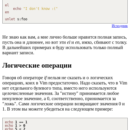
el
echo
"I don't know :("
en
unlet
s
:
foo
Исходник
Не знаю как вам, а мне лично больше нравится полная запись,
пусть она и длиннее, но вот эти
el
и
en
, имхо, сбивают с толку.
В дальнейших примерах я буду использовать только полный
вариант записи.
Логические операции
Говоря об операторе
if
нельзя не сказать и о логических
операциях, коих в Vim предостаточно. Надо сказать, что в Vim
нет отдельного булевого типа, вместо него используются
целочисленные значения. За "истину" принимается любое
ненулевое значение, а 0, соответственно, принимается за
"ложь". Сами логические операции возвращают значения 0 и
1. В этом вы можете убедиться на следующем примере:
echo
1
==
1
echo
1
>
0
echo
5
<
2