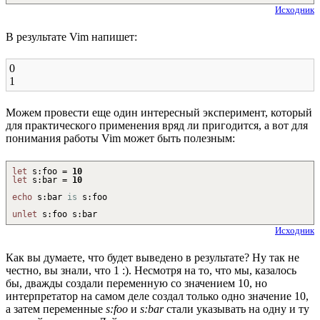
Исходник
В результате Vim напишет:
0
1
Можем провести еще один интересный эксперимент, который
для практического применения вряд ли пригодится, а вот для
понимания работы Vim может быть полезным:
let
s
:
foo =
10
let
s
:
bar =
10
echo
s
:
bar
is
s
:
foo
unlet
s
:
foo s
:
bar
Исходник
Как вы думаете, что будет выведено в результате? Ну так не
честно, вы знали, что 1 :). Несмотря на то, что мы, казалось
бы, дважды создали переменную со значением 10, но
интерпретатор на самом деле создал только одно значение 10,
а затем переменные
s:foo
и
s:bar
стали указывать на одну и ту