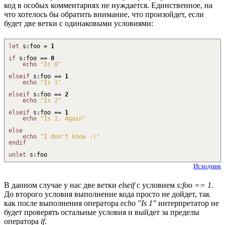
код в особых комментариях не нуждается. Единственное, на
что хотелось бы обратить внимание, что произойдет, если
будет две ветки с одинаковыми условиями:
let
s
:
foo =
1
if
s
:
foo ==
0
echo
"Is 0"
elseif
s
:
foo ==
1
echo
"Is 1"
elseif
s
:
foo ==
2
echo
"Is 2"
elseif
s
:
foo ==
1
echo
"Is 1. Again"
else
echo
"I don't know :("
endif
unlet
s
:
foo
Исходник
В данном случае у нас две ветки
elseif
с условием
s:foo == 1
.
До второго условия выполнение кода просто не дойдет, так
как после выполнения оператора
echo "Is 1"
интерпретатор не
будет проверять остальные условия и выйдет за пределы
оператора
if
.