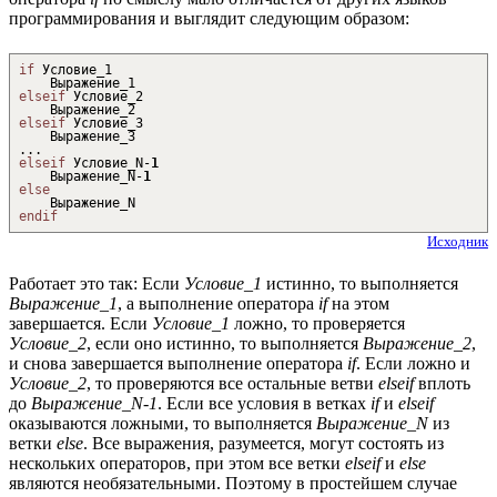
программирования и выглядит следующим образом:
if
Условие_1
Выражение_1
elseif
Условие_2
Выражение_2
elseif
Условие_3
Выражение_3
...
elseif
Условие_N
-
1
Выражение_N
-
1
else
Выражение_N
endif
Исходник
Работает это так: Если
Условие_1
истинно, то выполняется
Выражение_1
, а выполнение оператора
if
на этом
завершается. Если
Условие_1
ложно, то проверяется
Условие_2
, если оно истинно, то выполняется
Выражение_2
,
и снова завершается выполнение оператора
if
. Если ложно и
Условие_2
, то проверяются все остальные ветви
elseif
вплоть
до
Выражение_N-1
. Если все условия в ветках
if
и
elseif
оказываются ложными, то выполняется
Выражение_N
из
ветки
else
. Все выражения, разумеется, могут состоять из
нескольких операторов, при этом все ветки
elseif
и
else
являются необязательными. Поэтому в простейшем случае