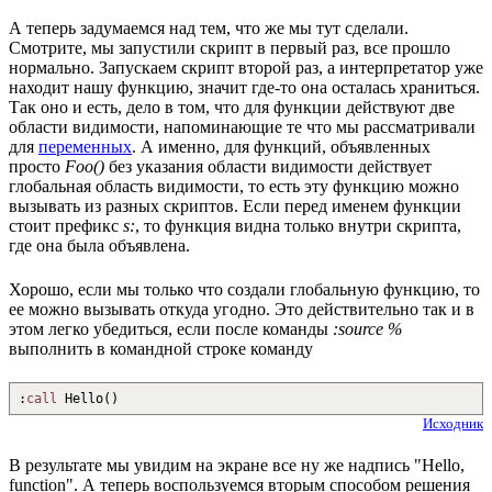
А теперь задумаемся над тем, что же мы тут сделали.
Смотрите, мы запустили скрипт в первый раз, все прошло
нормально. Запускаем скрипт второй раз, а интерпретатор уже
находит нашу функцию, значит где-то она осталась храниться.
Так оно и есть, дело в том, что для функции действуют две
области видимости, напоминающие те что мы рассматривали
для
переменных
. А именно, для функций, объявленных
просто
Foo()
без указания области видимости действует
глобальная область видимости, то есть эту функцию можно
вызывать из разных скриптов. Если перед именем функции
стоит префикс
s:
, то функция видна только внутри скрипта,
где она была объявлена.
Хорошо, если мы только что создали глобальную функцию, то
ее можно вызывать откуда угодно. Это действительно так и в
этом легко убедиться, если после команды
:source %
выполнить в командной строке команду
:
call
Hello
(
)
Исходник
В результате мы увидим на экране все ну же надпись "Hello,
function". А теперь воспользуемся вторым способом решения