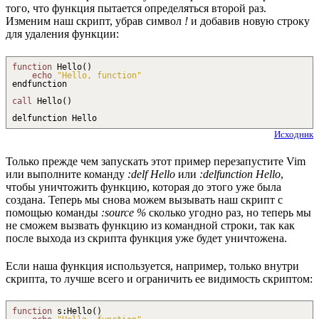
того, что функция пытается определяться второй раз.
Изменим наш скрипт, убрав символ
!
и добавив новую строку
для удаления функции:
function
Hello
(
)
echo
"Hello, function"
endfunction
call
Hello
(
)
delfunction Hello
Исходник
Только прежде чем запускать этот пример перезапустите Vim
или выполните команду
:delf Hello
или
:delfunction Hello
,
чтобы уничтожить функцию, которая до этого уже была
создана. Теперь мы снова можем вызывать наш скрипт с
помощью команды
:source %
сколько угодно раз, но теперь мы
не сможем вызвать функцию из командной строки, так как
после выхода из скрипта функция уже будет уничтожена.
Если наша функция используется, например, только внутри
скрипта, то лучше всего и ограничить ее видимость скриптом:
function
s
:
Hello
(
)