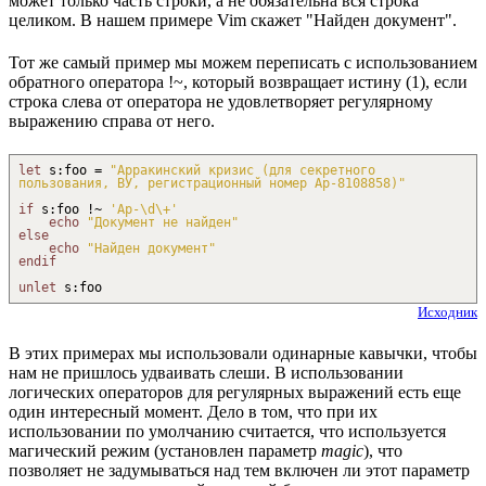
может только часть строки, а не обязательна вся строка
целиком. В нашем примере Vim скажет "Найден документ".
Тот же самый пример мы можем переписать с использованием
обратного оператора !~, который возвращает истину (1), если
строка слева от оператора не удовлетворяет регулярному
выражению справа от него.
let
s
:
foo =
"Арракинский кризис (для секретного
пользования, ВУ, регистрационный номер Ар-8108858)"
if
s
:
foo
!~
'Ар-
\d
\+
'
echo
"Документ не найден"
else
echo
"Найден документ"
endif
unlet
s
:
foo
Исходник
В этих примерах мы использовали одинарные кавычки, чтобы
нам не пришлось удваивать слеши. В использовании
логических операторов для регулярных выражений есть еще
один интересный момент. Дело в том, что при их
использовании по умолчанию считается, что используется
магический режим (установлен параметр
magic
), что
позволяет не задумываться над тем включен ли этот параметр