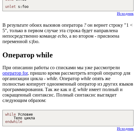
unlet
s
:
foo
Исходник
В результате обоих вызовов оператора
?
он вернет строку "1 <
5", только в первом случае эта строка будет направлена
непосредственно команде
echo
, а во втором - присвоена
переменной
s:foo
.
Оператор while
При описании работы со списками мы уже рассмотрели
оператор for
, пришло время рассмотреть второй оператор для
организации цикла -
while
. Оператор
while
опять же
полностью копирует одноименный оператор из других языков
программирования. Так же как и
if
,
while
имеет полный и
сокращенный синтаксис. Полный синтаксис выглядит
следующим образом:
while
Условие
Тело цикла
endwhile
Исходник