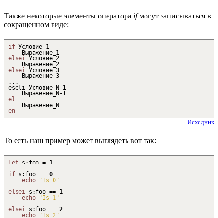
Также некоторые элементы оператора
if
могут записываться в
сокращенном виде:
if
Условие_1
Выражение_1
elsei
Условие_2
Выражение_2
elsei
Условие_3
Выражение_3
...
eseli Условие_N
-
1
Выражение_N
-
1
el
Выражение_N
en
Исходник
То есть наш пример может выглядеть вот так:
let
s
:
foo =
1
if
s
:
foo ==
0
echo
"Is 0"
elsei
s
:
foo ==
1
echo
"Is 1"
elsei
s
:
foo ==
2
echo
"Is 2"