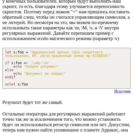
у конечных пользователей, который будут выполнять наш
скрипт, то есть, благодаря этому улучшается переносимость
скриптов. Поэтому перед знаком "+" нам пришлось поставить
обратный слеш, чтобы он считался управляющим символом, а
не литерой. Но несмотря на это, мы можем по-прежнему
использовать такие параметры как \m, \M, \v, и \V внутри
регулярных выражений. Давайте перепишем пример с
использованием особо магического режима (параметр \v)
let
s
:
foo =
"Арракинский кризис (для секретного
пользования, ВУ, регистрационный номер Ар-8108858)"
if
s
:
foo =
~
'
\v
Ар-
\d
+'
echo
"Найден документ"
else
echo
"Документ не найден"
endif
unlet
s
:
foo
Исходник
Результат будет тот же самый.
Остальные операторы для регулярных выражений работают
точно так же за исключением того, что можно установить
будет ли использоваться регистр символов или нет. Допустим,
теперь нам нужно найти упоминание о планете Арракис, она