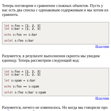
Теперь поговорим о сравнении сложных объектов. Пусть у
нас есть два списка с одинаковым содержимым и мы хотим их
сравнить:
let
s
:
foo =
[
1
,
2
,
3
]
let
s
:
bar =
[
1
,
2
,
3
]
echo
s
:
foo == s
:
bar
unlet
s
:
foo s
:
bar
Исходник
Разумеется, в результате выполнения скрипта мы увидим
единицу. Теперь рассмотрим следующий код:
let
s
:
foo =
[
1
,
2
,
3
]
let
s
:
bar =
[
1
,
2
,
3
]
let
s
:
spam = s
:
bar
echo
s
:
foo == s
:
spam
unlet
s
:
foo s
:
bar s
:
spam
Исходник
Разумеется, ничего не изменилось. Но когда мы говорили про