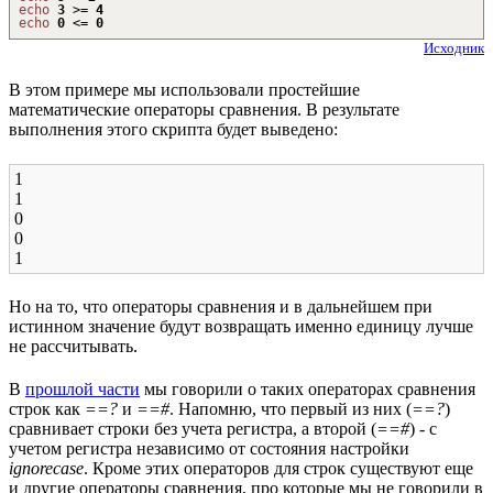
echo
3
>
=
4
echo
0
<
=
0
Исходник
В этом примере мы использовали простейшие
математические операторы сравнения. В результате
выполнения этого скрипта будет выведено:
1
1
0
0
1
Но на то, что операторы сравнения и в дальнейшем при
истинном значение будут возвращать именно единицу лучше
не рассчитывать.
В
прошлой части
мы говорили о таких операторах сравнения
строк как
==?
и
==#
. Напомню, что первый из них (
==?
)
сравнивает строки без учета регистра, а второй (
==#
) - с
учетом регистра независимо от состояния настройки
ignorecase
. Кроме этих операторов для строк существуют еще
и другие операторы сравнения, про которые мы не говорили в