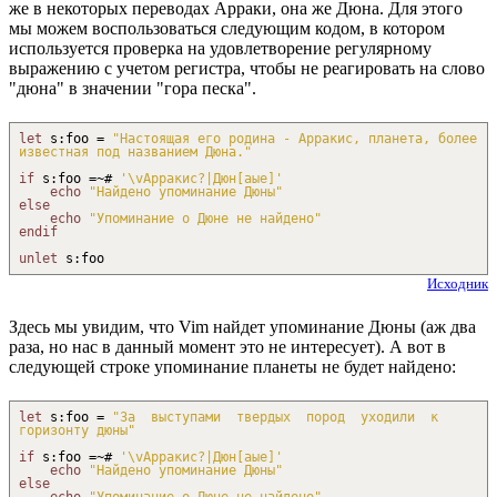
же в некоторых переводах Арраки, она же Дюна. Для этого
мы можем воспользоваться следующим кодом, в котором
используется проверка на удовлетворение регулярному
выражению с учетом регистра, чтобы не реагировать на слово
"дюна" в значении "гора песка".
let
s
:
foo =
"Настоящая его родина - Арракис, планета, более
известная под названием Дюна."
if
s
:
foo =
~
#
'
\v
Арракис?|Дюн[аые]'
echo
"Найдено упоминание Дюны"
else
echo
"Упоминание о Дюне не найдено"
endif
unlet
s
:
foo
Исходник
Здесь мы увидим, что Vim найдет упоминание Дюны (аж два
раза, но нас в данный момент это не интересует). А вот в
следующей строке упоминание планеты не будет найдено:
let
s
:
foo =
"За выступами твердых пород уходили к
горизонту дюны"
if
s
:
foo =
~
#
'
\v
Арракис?|Дюн[аые]'
echo
"Найдено упоминание Дюны"
else
echo
"Упоминание о Дюне не найдено"