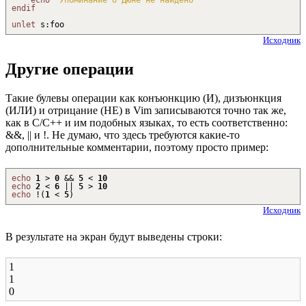
endif
unlet
s
:
foo
Исходник
Другие операции
Такие булевы операции как конъюнкцию (И), дизъюнкция
(ИЛИ) и отрицание (НЕ) в Vim записываются точно так же,
как в C/C++ и им подобных языках, то есть соответственно:
&&, || и !. Не думаю, что здесь требуются какие-то
дополнительные комментарии, поэтому просто пример:
echo
1
>
0
&&
5
<
10
echo
2
<
6
||
5
>
10
echo
!
(
1
<
5
)
Исходник
В результате на экран будут выведены строки:
1
1
0