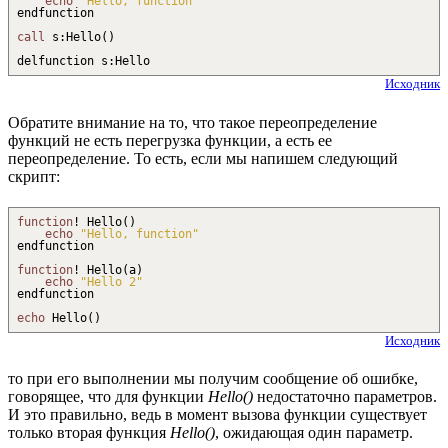
echo
"Hello, function"
endfunction
call
s
:
Hello
(
)
delfunction s
:
Hello
Исходник
Обратите внимание на то, что такое переопределение
функций не есть перегрузка функции, а есть ее
переопределение. То есть, если мы напишем следующий
скрипт:
function
!
Hello
(
)
echo
"Hello, function"
endfunction
function
!
Hello
(
a
)
echo
"Hello 2"
endfunction
echo
Hello
(
)
Исходник
то при его выполнении мы получим сообщение об ошибке,
говорящее, что для функции
Hello()
недостаточно параметров.
И это правильно, ведь в момент вызова функции существует
только вторая функция
Hello()
, ожидающая один параметр.