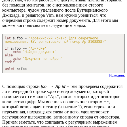
без помощи ментатов, но с использованием старого
компьютера, чудом уцелевшего после Бутлерианского
Джихада, и редактора Vim, нам нужно убедиться, что
очередная строка содержит номер документа. Для этого мы
можем воспользоваться следующим кодом:
let
s
:
foo =
"Арракинский кризис (для секретного
пользования, ВУ, регистрационный номер Ар-8108858)"
if
s
:
foo =
~
'Ар-
\d
\+
'
echo
"Найден документ"
else
echo
"Документ не найден"
endif
unlet
s
:
foo
Исходник
С помощью строки
foo =~ 'Ар-\d\+'
мы проверяем содержится
ли в очередной строке
s:foo
номер документа, который
начинается с символов "Aр-", после которых идет некоторое
количество цифр. Мы воспользовались оператором
=~
,
который возвращает истину (значение 1), если строка или
переменная, находящаяся слева от него, удовлетворяет
регулярному выражению, записанному справа от оператора.
Причем заметьте, что совпадать с регулярным выражением