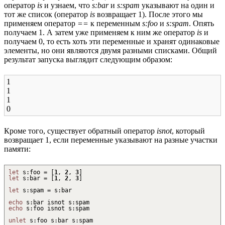
оператор
is
и узнаем, что
s:bar
и
s:spam
указывают на один и
тот же список (оператор
is
возвращает 1). После этого мы
применяем оператор
==
к переменным
s:foo
и
s:spam
. Опять
получаем 1. А затем уже применяем к ним же оператор
is
и
получаем 0, то есть хоть эти переменные и хранят одинаковые
элементы, но они являются двумя разными списками. Общий
результат запуска выглядит следующим образом:
1
1
1
0
Кроме того, существует обратный оператор
isnot
, который
возвращает 1, если переменные указывают на разные участки
памяти:
let
s
:
foo =
[
1
,
2
,
3
]
let
s
:
bar =
[
1
,
2
,
3
]
let
s
:
spam = s
:
bar
echo
s
:
bar isnot s
:
spam
echo
s
:
foo isnot s
:
spam
unlet
s
:
foo s
:
bar s
:
spam