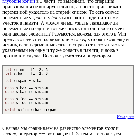
глубокие копии
в 3 части, то выяснили, что операция
присваивания не копирует список, а просто присваивает
переменной указатель на старый список. То есть сейчас
переменные
s:spam
и
s:bar
указывают на один и тот же
участок в памяти. А можем ли мы узнать указывают ли
переменные на один и тот же список или он просто имеет
одинаковые элементы? Разумеется, можем, для этого в Vim
предусмотрен специальный оператор
is
, который возвращает
истину, если переменные слева и справа от него являются
указателями на одну и ту же область в памяти, и ложь в
противном случае. Воспользуемся этим оператором.
let
s
:
foo =
[
1
,
2
,
3
]
let
s
:
bar =
[
1
,
2
,
3
]
let
s
:
spam = s
:
bar
echo
s
:
bar == s
:
spam
echo
s
:
bar
is
s
:
spam
echo
s
:
foo == s
:
spam
echo
s
:
foo
is
s
:
spam
unlet
s
:
foo s
:
bar s
:
spam
Исходник
Сначала мы сравниваем на равенство элементов
s:bar
и
s:spam
, оператор
==
возвращает 1. Затем мы используем