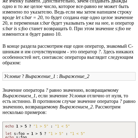
же ячейку памяти. Действительно, зачем создавать дважды
одно и то же целое число, которое все-равно не может быть
изменено по указателю. Ведь если мы затем напишем строку
вроде
let s:bar = 20
, то будет создана еще одно целое значение
20, и переменная
s:bar
будет указывать уже на нее, и оператор
s:bar is s:foo
станет возвращать 0. При этом значение
s:foo
не
изменится и будет равно 10.
В конце раздела рассмотрим еще один оператор, знакомый C-
шникам и им сочувствующим - это оператор
?
. Здесь никаких
особенностей нет, синтаксис оператора выглядит следующим
образом:
Условие
?
Выражение_1
:
Выражение_2
Значение оператора
?
равно значению, возвращаемому
Выражением_1
, если значение
Условия
отлично от нуля, то
есть истинно. В противном случае значение оператора
?
равно
значению, возвращаемому
Выражением_2
. Рассмотрим
несколько примеров:
echo
1
>
5
?
"1 > 5"
:
"1 < 5"
let
s
:
foo =
1
>
5
?
"1 > 5"
:
"1 < 5"
echo
s
:
foo