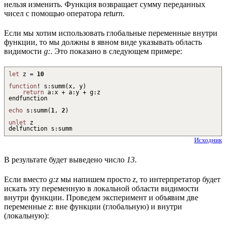
нельзя изменить. Функция возвращает сумму переданных
чисел с помощью оператора
return
.
Если мы хотим использовать глобальные переменные внутри
функции, то мы должны в явном виде указывать область
видимости
g:
. Это показано в следующем примере:
let
z =
10
function
!
s
:
summ
(
x, y
)
return
a
:
x
+
a
:
y
+
g
:
z
endfunction
echo
s
:
summ
(
1
,
2
)
unlet
z
delfunction s
:
summ
Исходник
В результате будет выведено число
13
.
Если вместо
g:z
мы напишем просто
z
, то интерпретатор будет
искать эту переменную в локальной области видимости
внутри функции. Проведем эксперимент и объявим две
переменные
z
: вне функции (глобальную) и внутри
(локальную):