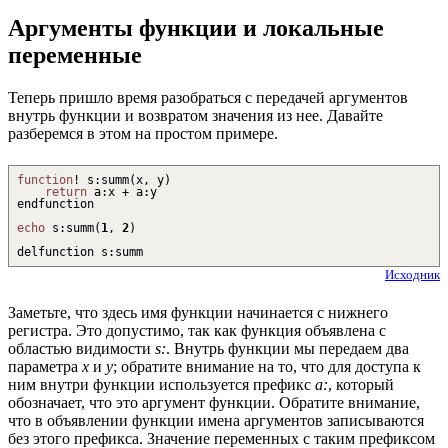
Аргументы функции и локальные
переменные
Теперь пришло время разобраться с передачей аргументов
внутрь функции и возвратом значения из нее. Давайте
разберемся в этом на простом примере.
function
!
s
:
summ
(
x, y
)
return
a
:
x
+
a
:
y
endfunction
echo
s
:
summ
(
1
,
2
)
delfunction s
:
summ
Исходник
Заметьте, что здесь имя функции начинается с нижнего
регистра. Это допустимо, так как функция объявлена с
областью видимости
s:
. Внутрь функции мы передаем два
параметра
x
и
y
; обратите внимание на то, что для доступа к
ним внутри функции используется префикс
a:
, который
обозначает, что это аргумент функции. Обратите внимание,
что в объявлении функции имена аргументов записываются
без этого префикса. Значение переменных с таким префиксом