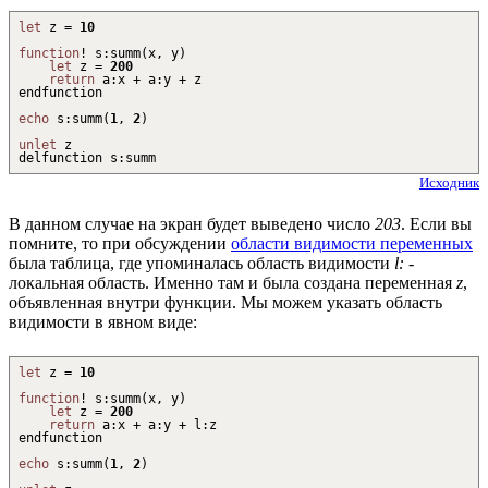
let
z =
10
function
!
s
:
summ
(
x, y
)
let
z =
200
return
a
:
x
+
a
:
y
+
z
endfunction
echo
s
:
summ
(
1
,
2
)
unlet
z
delfunction s
:
summ
Исходник
В данном случае на экран будет выведено число
203
. Если вы
помните, то при обсуждении
области видимости переменных
была таблица, где упоминалась область видимости
l:
-
локальная область. Именно там и была создана переменная
z
,
объявленная внутри функции. Мы можем указать область
видимости в явном виде:
let
z =
10
function
!
s
:
summ
(
x, y
)
let
z =
200
return
a
:
x
+
a
:
y
+
l
:
z
endfunction
echo
s
:
summ
(
1
,
2
)