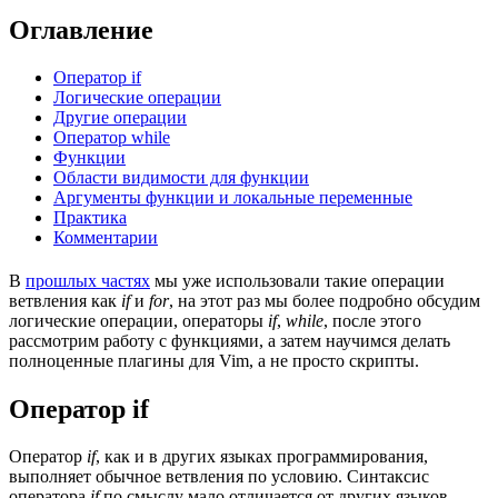
Оглавление
Оператор if
Логические операции
Другие операции
Оператор while
Функции
Области видимости для функции
Аргументы функции и локальные переменные
Практика
Комментарии
В
прошлых частях
мы уже использовали такие операции
ветвления как
if
и
for
, на этот раз мы более подробно обсудим
логические операции, операторы
if
,
while
, после этого
рассмотрим работу с функциями, а затем научимся делать
полноценные плагины для Vim, а не просто скрипты.
Оператор if
Оператор
if
, как и в других языках программирования,
выполняет обычное ветвления по условию. Синтаксис
оператора
if
по смыслу мало отличается от других языков