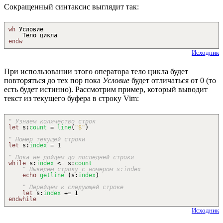
Сокращенный синтаксис выглядит так:
wh
Условие
Тело цикла
endw
Исходник
При использовании этого оператора тело цикла будет
повторяться до тех пор пока
Условие
будет отличаться от 0 (то
есть будет истинно). Рассмотрим пример, который выводит
текст из текущего буфера в строку Vim:
" Узнаем количество строк
let
s
:
count
=
line
(
"$"
)
" Номер текущей строки
let
s
:
index
=
1
" Пока не дойдем до последней строки
while
s
:
index
<
= s
:
count
" Выведем строку с номером s:index
echo
getline
(
s
:
index
)
" Перейдем к следующей строке
let
s
:
index
+
=
1
endwhile
Исходник