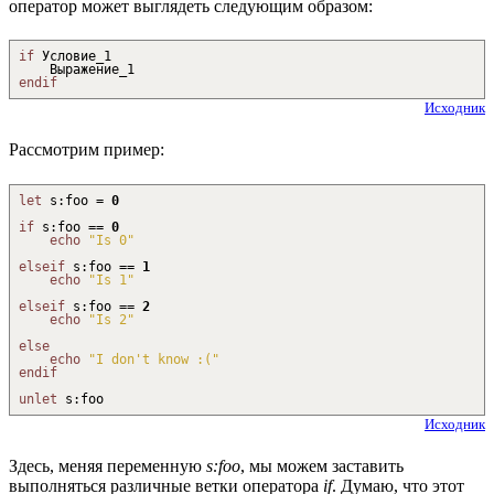
оператор может выглядеть следующим образом:
if
Условие_1
Выражение_1
endif
Исходник
Рассмотрим пример:
let
s
:
foo =
0
if
s
:
foo ==
0
echo
"Is 0"
elseif
s
:
foo ==
1
echo
"Is 1"
elseif
s
:
foo ==
2
echo
"Is 2"
else
echo
"I don't know :("
endif
unlet
s
:
foo
Исходник
Здесь, меняя переменную
s:foo
, мы можем заставить
выполняться различные ветки оператора
if
. Думаю, что этот