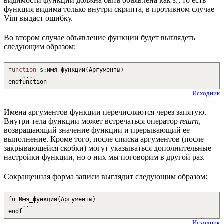
видимости функции должна быть объявлена как
s:
, то есть
функция видима только внутри скрипта, в противном случае
Vim выдаст ошибку.
Во втором случае объявление функции будет выглядеть
следующим образом:
function
s
:
имя_функции
(
Аргументы
)
...
endfunction
Исходник
Имена аргументов функции перечисляются через запятую.
Внутри тела функции может встречаться оператор
return
,
возвращающий значение функции и прерывающий ее
выполнение. Кроме того, после списка аргументов (после
закрывающейся скобки) могут указываться дополнительные
настройки функции, но о них мы поговорим в другой раз.
Сокращенная форма записи выглядит следующим образом:
fu Имя_функции
(
Аргументы
)
...
endf
Исходник