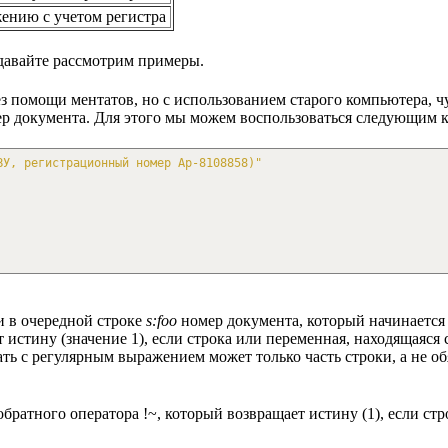
ению с учетом регистра
 давайте рассмотрим примеры.
з помощи ментатов, но с использованием старого компьютера, ч
мер документа. Для этого мы можем воспользоваться следующим 
ВУ, регистрационный номер Ар-8108858)"
и в очередной строке
s:foo
номер документа, который начинается 
т истину (значение 1), если строка или переменная, находящаяся
ать с регулярным выражением может только часть строки, а не о
атного оператора !~, который возвращает истину (1), если стро