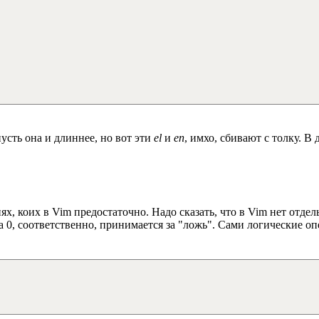
усть она и длиннее, но вот эти
el
и
en
, имхо, сбивают с толку. 
иях, коих в Vim предостаточно. Надо сказать, что в Vim нет отд
а 0, соответственно, принимается за "ложь". Сами логические о