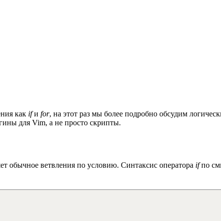
ения как
if
и
for
, на этот раз мы более подробно обсудим логичес
гины для Vim, а не просто скрипты.
яет обычное ветвления по условию. Синтаксис оператора
if
по см