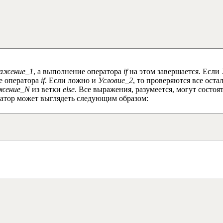
ажение_1
, а выполнение оператора
if
на этом завершается. Если
ие оператора
if
. Если ложно и
Условие_2
, то проверяются все ост
жение_N
из ветки
else
. Все выражения, разумеется, могут состоя
ратор может выглядеть следующим образом: