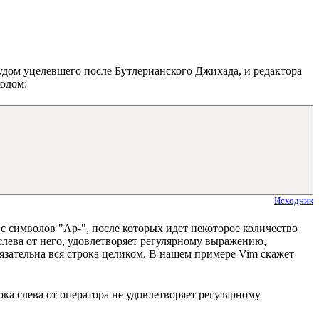
удом уцелевшего после Бутлерианского Джихада, и редактора
кодом:
Исходник
с символов "Aр-", после которых идет некоторое количество
 слева от него, удовлетворяет регулярному выражению,
бязательна вся строка целиком. В нашем примере Vim скажет
ка слева от оператора не удовлетворяет регулярному