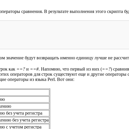
ператоры сравнения. В результате выполнения этого скрипта бу
ом значение будут возвращать именно единицу лучше не рассчит
трок как
==?
и
==#
. Напомню, что первый из них (
==?
) сравнив
 этих операторов для строк существуют еще и другие операторы 
е операторы из языка Perl. Вот они:
нию
жению
ю без учета регистра
ению без учета регистра
ю с учетом регистра