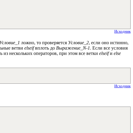
Исходник
Условие_1
ложно, то проверяется
Условие_2
, если оно истинно,
альные ветви
elseif
вплоть до
Выражение_N-1
. Если все условия
ть из нескольких операторов, при этом все ветки
elseif
и
else
Исходник