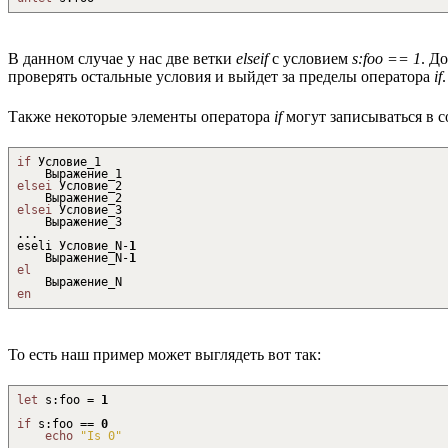
В данном случае у нас две ветки
elseif
с условием
s:foo == 1
. Д
проверять остальные условия и выйдет за пределы оператора
if
.
Также некоторые элементы оператора
if
могут записываться в 
if
Условие_1
Выражение_1
elsei
Условие_2
Выражение_2
elsei
Условие_3
Выражение_3
...
eseli Условие_N
-
1
Выражение_N
-
1
el
Выражение_N
en
То есть наш пример может выглядеть вот так:
let
s
:
foo =
1
if
s
:
foo ==
0
echo
"Is 0"