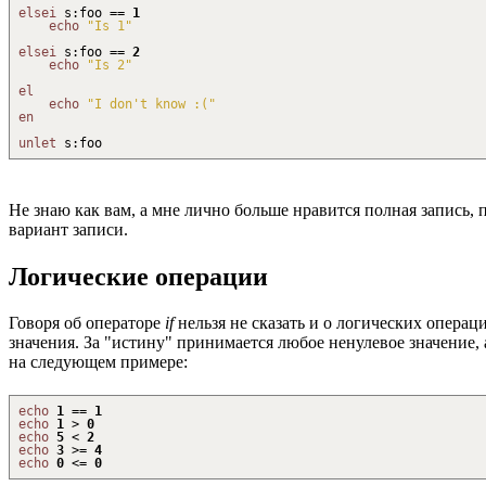
elsei
s
:
foo ==
1
echo
"Is 1"
elsei
s
:
foo ==
2
echo
"Is 2"
el
echo
"I don't know :("
en
unlet
s
:
foo
Не знаю как вам, а мне лично больше нравится полная запись, п
вариант записи.
Логические операции
Говоря об операторе
if
нельзя не сказать и о логических операц
значения. За "истину" принимается любое ненулевое значение, 
на следующем примере:
echo
1
==
1
echo
1
>
0
echo
5
<
2
echo
3
>
=
4
echo
0
<
=
0