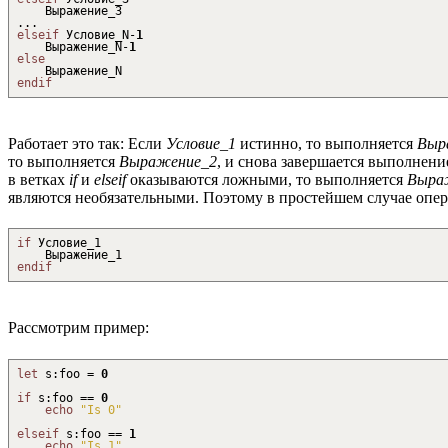
Выражение_3
...
elseif
Условие_N
-
1
Выражение_N
-
1
else
Выражение_N
endif
Работает это так: Если
Условие_1
истинно, то выполняется
Выр
то выполняется
Выражение_2
, и снова завершается выполнен
в ветках
if
и
elseif
оказываются ложными, то выполняется
Выра
являются необязательными. Поэтому в простейшем случае опе
if
Условие_1
Выражение_1
endif
Рассмотрим пример:
let
s
:
foo =
0
if
s
:
foo ==
0
echo
"Is 0"
elseif
s
:
foo ==
1
echo
"Is 1"