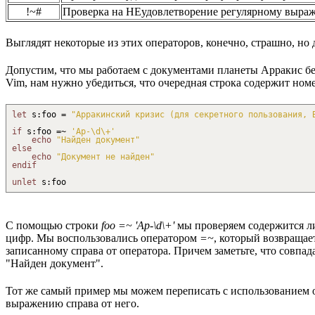
!~#
Проверка на НЕудовлетворение регулярному выраж
Выглядят некоторые из этих операторов, конечно, страшно, но
Допустим, что мы работаем с документами планеты Арракис бе
Vim, нам нужно убедиться, что очередная строка содержит но
let
s
:
foo =
"Арракинский кризис (для секретного пользования, 
if
s
:
foo =
~
'Ар-
\d
\+
'
echo
"Найден документ"
else
echo
"Документ не найден"
endif
unlet
s
:
foo
С помощью строки
foo =~ 'Ар-\d\+'
мы проверяем содержится л
цифр. Мы воспользовались оператором
=~
, который возвращае
записанному справа от оператора. Причем заметьте, что совпад
"Найден документ".
Тот же самый пример мы можем переписать с использованием обр
выражению справа от него.