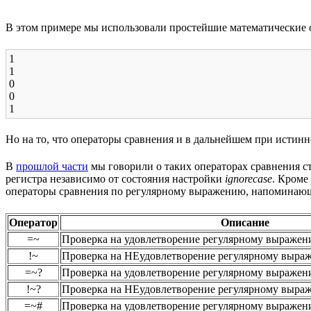
В этом примере мы использовали простейшие математические о
1
1
0
0
1
Но на то, что операторы сравнения и в дальнейшем при истинн
В
прошлой части
мы говорили о таких операторах сравнения с
регистра независимо от состояния настройки
ignorecase
. Кроме
операторы сравнения по регулярному выражению, напоминающи
Оператор
Описание
=~
Проверка на удовлетворение регулярному выраже
!~
Проверка на НЕудовлетворение регулярному выра
=~?
Проверка на удовлетворение регулярному выражени
!~?
Проверка на НЕудовлетворение регулярному выраж
=~#
Проверка на удовлетворение регулярному выражени