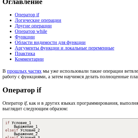
Оглавление
Оператор if
Логические операции
Другие операции
Оператор while
Функции
Области видимости для функции
Аргументы функции и локальные переменные
Практика
Комментарии
В
прошлых частях
мы уже использовали такие операции ветвл
работу с функциями, а затем научимся делать полноценные пла
Оператор if
Оператор
if
, как и в других языках программирования, выполн
выглядит следующим образом:
if
Условие_1
Выражение_1
elseif
Условие_2
Выражение_2
elseif
Условие_3