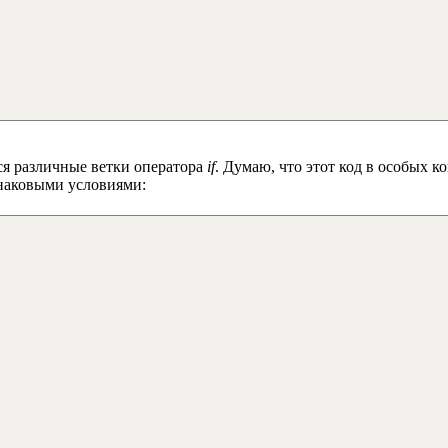
ся различные ветки оператора
if
. Думаю, что этот код в особых к
инаковыми условиями: