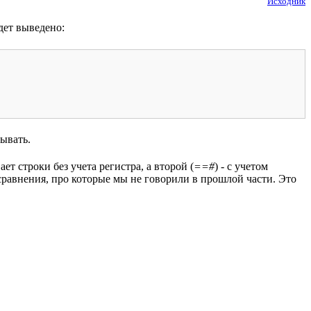
Исходник
дет выведено:
ывать.
ает строки без учета регистра, а второй (
==#
) - с учетом
сравнения, про которые мы не говорили в прошлой части. Это