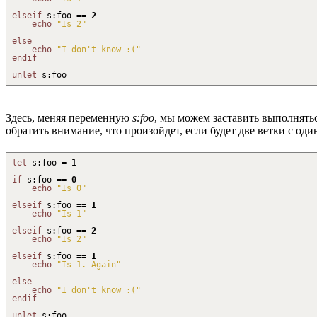
elseif
s
:
foo ==
2
echo
"Is 2"
else
echo
"I don't know :("
endif
unlet
s
:
foo
Здесь, меняя переменную
s:foo
, мы можем заставить выполнять
обратить внимание, что произойдет, если будет две ветки с од
let
s
:
foo =
1
if
s
:
foo ==
0
echo
"Is 0"
elseif
s
:
foo ==
1
echo
"Is 1"
elseif
s
:
foo ==
2
echo
"Is 2"
elseif
s
:
foo ==
1
echo
"Is 1. Again"
else
echo
"I don't know :("
endif
unlet
s
:
foo