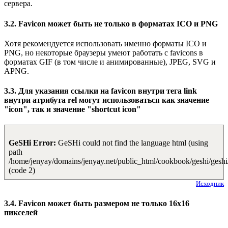
сервера.
3.2. Favicon может быть не только в форматах ICO и PNG
Хотя рекомендуется использовать именно форматы ICO и
PNG, но некоторые браузеры умеют работать с favicons в
форматах GIF (в том числе и анимированные), JPEG, SVG и
APNG.
3.3. Для указания ссылки на favicon внутри тега link
внутри атрибута rel могут использоваться как значение
"icon", так и значение "shortcut icon"
GeSHi Error:
GeSHi could not find the language html (using
path
/home/jenyay/domains/jenyay.net/public_html/cookbook/geshi/geshi
(code 2)
Исходник
3.4. Favicon может быть размером не только 16x16
пикселей