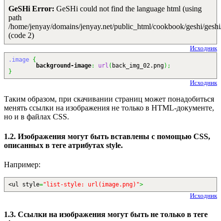
GeSHi Error:
GeSHi could not find the language html (using
path
/home/jenyay/domains/jenyay.net/public_html/cookbook/geshi/geshi
(code 2)
Исходник
.image
{
background-image
:
url
(
back_img_02.png
)
;
}
Исходник
Таким образом, при скачивании страниц может понадобиться
менять ссылки на изображения не только в HTML-документе,
но и в файлах CSS.
1.2. Изображения могут быть вставлены с помощью CSS,
описанных в теге атрибутах style.
Например:
<ul style
=
"list-style: url(image.png)"
>
Исходник
1.3. Ссылки на изображения могут быть не только в теге