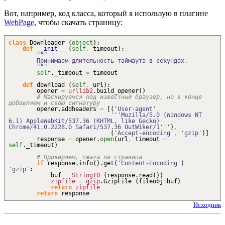
Вот, например, код класса, который я использую в плагине
WebPage
, чтобы скачать страницу:
class
Downloader
(
object
)
:
def
__init__
(
self
,
timeout
)
:
"""
Принимаем длительность таймаута в секундах.
"""
self
._timeout
=
timeout
def
download
(
self
,
url
)
:
opener
=
urllib2
.
build_opener
(
)
# Маскируемся под известный браузер, но в конце
добавляем и свою сигнатуру
opener.
addheaders
=
[
(
'User-agent'
,
'''Mozilla/5.0 (Windows NT
6.1) AppleWebKit/537.36 (KHTML, like Gecko)
Chrome/41.0.2228.0 Safari/537.36 OutWiker/1'''
)
,
(
'Accept-encoding'
,
'gzip'
)
]
response
=
opener.
open
(
url
,
timeout
=
self
._timeout
)
# Проверяем, сжата ли страница
if
response.
info
(
)
.
get
(
'Content-Encoding'
)
==
'gzip'
:
buf
=
StringIO
(
response.
read
(
)
)
zipfile
=
gzip
.
GzipFile
(
fileobj
=
buf
)
return
zipfile
return
response
Исходник