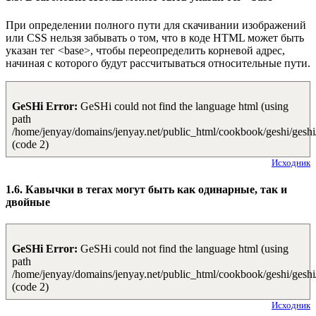
При определении полного пути для скачивании изображений
или CSS нельзя забывать о том, что в коде HTML может быть
указан тег <base>, чтобы переопределить корневой адрес,
начиная с которого будут рассчитываться относительные пути.
GeSHi Error:
GeSHi could not find the language html (using
path
/home/jenyay/domains/jenyay.net/public_html/cookbook/geshi/geshi
(code 2)
Исходник
1.6. Кавычки в тегах могут быть как одинарные, так и
двойные
GeSHi Error:
GeSHi could not find the language html (using
path
/home/jenyay/domains/jenyay.net/public_html/cookbook/geshi/geshi
(code 2)
Исходник