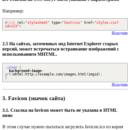
Например:
<
link
rel
=
"stylesheet"
type
=
"text/css"
href
=
"styles.css?
id=123"
>
Исходник
2.5 На сайтах, заточенных под Internet Explorer старых
версий, может встречаться встраивание изображений с
использованием MHTML.
.image
{
background-image
:
url
(
mhtml
:
http
:
//example.com/images.html!imgid
)
;
}
Исходник
3. Favicon (значок сайта)
3.1. Ссылка на favicon может быть не указана в HTML
явно
В этом случае нужно пытаться загрузить favicon.ico из корня