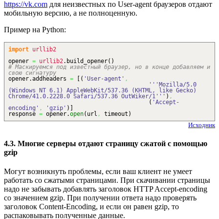
https://vk.com
для неизвестных по User-agent браузеров отдают
мобильную версию, а не полноценную.
Пример на Python:
import
urllib2
opener
=
urllib2
.
build_opener
(
)
# Маскируемся под известный браузер, но в конце добавляем и
свою сигнатуру
opener.
addheaders
=
[
(
'User-agent'
,
'''Mozilla/5.0
(Windows NT 6.1) AppleWebKit/537.36 (KHTML, like Gecko)
Chrome/41.0.2228.0 Safari/537.36 OutWiker/1'''
)
,
(
'Accept-
encoding'
,
'gzip'
)
]
response
=
opener.
open
(
url
,
timeout
)
Исходник
4.3. Многие серверы отдают страницу сжатой с помощью
gzip
Могут возникнуть проблемы, если ваш клиент не умеет
работать со сжатыми страницами. При скачивании страницы
надо не забывать добавлять заголовок HTTP Accept-encoding
со значением gzip. При получении ответа надо проверять
заголовок Content-Encoding, и если он равен gzip, то
распаковывать полученные данные.