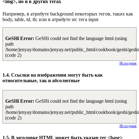
<img>, но и в других тегах
Например, в атрибуте background некоторых тегов, таких как
body, table, td, th; или в атрибуте src тега input
GeSHi Error:
GeSHi could not find the language html (using
path
/home/jenyay/domains/jenyay.net/public_html/cookbook/geshi/geshi
(code 2)
Исходник
1.4. Ссылки на изображения могут быть как
относительные, так и абсолютные
GeSHi Error:
GeSHi could not find the language html (using
path
/home/jenyay/domains/jenyay.net/public_html/cookbook/geshi/geshi
(code 2)
Исходник
1.5. В заголовке HTML может быть указан тег <base>