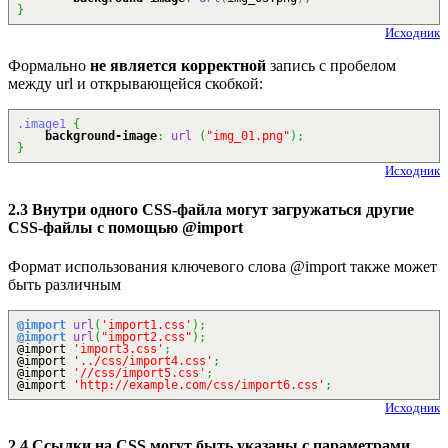
}
Исходник
Формально
не является корректной
запись с пробелом
между url и открывающейся скобкой:
.image1
{
background-image
:
url
(
"img_01.png"
)
;
}
Исходник
2.3 Внутри одного CSS-файла могут загружаться другие
CSS-файлы с помощью @import
Формат использования ключевого слова @import также может
быть различным
@import
url
(
'import1.css'
)
;
@import
url
(
"import2.css"
)
;
@import
'import3.css'
;
@import
'../css/import4.css'
;
@import
'//css/import5.css'
;
@import
'http://example.com/css/import6.css'
;
Исходник
2.4 Ссылки на CSS могут быть указаны с параметрами