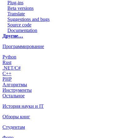
Plug-ins
Beta versions
Translate
Suggestions and bugs
Source code
Documentation
Другие…
Программирование
Python
Rust
.NET/C#
C++
PHP
Алгоритмы
Инструменты
Остальное
История науки и IT
Обзоры книг
Студентам
Фото