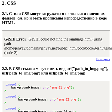
2. CSS
2.1. Стили CSS могут загружаться не только из внешних
файлов .css, но и быть прописаны непосредственно в коде
HTML.
GeSHi Error:
GeSHi could not find the language html (using
path
/home/jenyay/domains/jenyay.net/public_html/cookbook/geshi/geshi
(code 2)
Исходник
2.2. В CSS ссылки могут иметь вид url("path_to_img.png"),
url('path_to_img.png') или url(path_to_img.png)
.image1
{
background-image
:
url
(
"img_01.png"
)
;
}
.image2
{
background-image
:
url
(
'img_02.png'
)
;
}
.image3
{
background-image
:
url
(
img_03.png
)
;