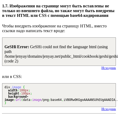
1.7. Изображения на странице могут быть вставлены не
только из внешнего файла, но также могут быть внедрены
в текст HTML или CSS с помощью base64-кодирования
Чтобы внедрить изображение на страницу HTML, вместо
ссылки надо написать текст вроде:
GeSHi Error:
GeSHi could not find the language html (using
path
/home/jenyay/domains/jenyay.net/public_html/cookbook/geshi/geshi
(code 2)
Исходник
или в CSS:
div
.image
{
width
:
100px
;
height
:
100px
;
background-
image
:
url
(
data
:
image
/png
;
base64
,
iVBORw0KGgoAAAANSUhEUgAAADIA.
}
Исходник