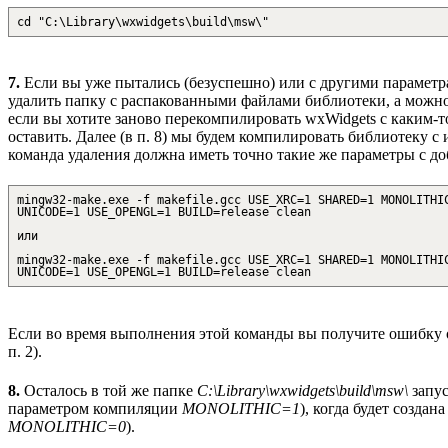
cd "C:\Library\wxwidgets\build\msw\"
7.
Если вы уже пытались (безуспешно) или с другими парамет
удалить папку с распакованными файлами библиотеки, а можно 
если вы хотите заново перекомпилировать wxWidgets с каким-
оставить. Далее (в п. 8) мы будем компилировать библиотеку 
команда удаления должна иметь точно такие же параметры с 
mingw32-make.exe -f makefile.gcc USE_XRC=1 SHARED=1 MONOLITHI
UNICODE=1 USE_OPENGL=1 BUILD=release clean
или
mingw32-make.exe -f makefile.gcc USE_XRC=1 SHARED=1 MONOLITHI
UNICODE=1 USE_OPENGL=1 BUILD=release clean
Если во время выполнения этой команды вы получите ошибку 
п. 2).
8.
Осталось в той же папке
C:\Library\wxwidgets\build\msw\
запус
параметром компиляции
MONOLITHIC=1
), когда будет созда
MONOLITHIC=0
).