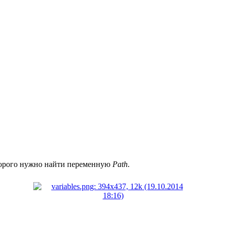
оторого нужно найти переменную
Path
.