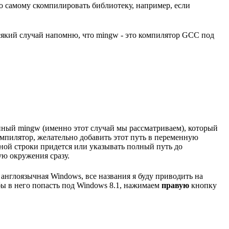
 самому скомпилировать библиотеку, например, если
сякий случай напомню, что mingw - это компилятор GCC под
нный mingw (именно этот случай мы рассматриваем), который
омпилятор, желательно добавить этот путь в переменную
дной строки придется или указывать полный путь до
ую окружения сразу.
 англоязычная Windows, все названия я буду приводить на
обы в него попасть под Windows 8.1, нажимаем
правую
кнопку