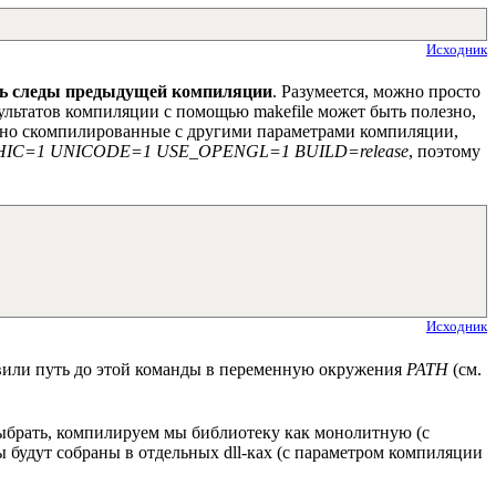
Исходник
ть следы предыдущей компиляции
. Разумеется, можно просто
зультатов компиляции с помощью makefile может быть полезно,
дачно скомпилированные с другими параметрами компиляции,
IC=1 UNICODE=1 USE_OPENGL=1 BUILD=release
, поэтому
Исходник
авили путь до этой команды в переменную окружения
PATH
(см.
ыбрать, компилируем мы библиотеку как монолитную (с
ты будут собраны в отдельных dll-ках (с параметром компиляции