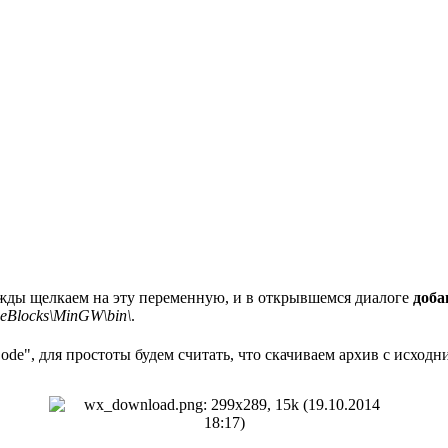
важды щелкаем на эту переменную, и в открывшемся диалоге
доба
deBlocks\MinGW\bin\
.
Code", для простоты будем считать, что скачиваем архив с исходн