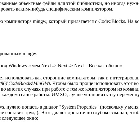
ванные объектные файлы для этой библиотеки, но иногда нужно
лировать каким-нибудь специфическим компилятором.
 компилятора mingw, который прилагается с Code::Blocks. На в
рированным mingw.
под Windows жмем Next -> Next -> Next... Все как обычно.
ет использовать как сторонние компиляторы, так и интегрирова
(x86)\CodeBlocks\MinGW\
. Чтобы было проще использовать этот к
 во многих случаях при работе с тем же компилятором из коман
и каждом сеансе работы. ИМХО, лучше установить эту переменн
 нужно попасть в диалог "System Properties" (поскольку у меня
е составит труда). Этот диалог достаточно глубоко закопан, чт
я следующее окно: