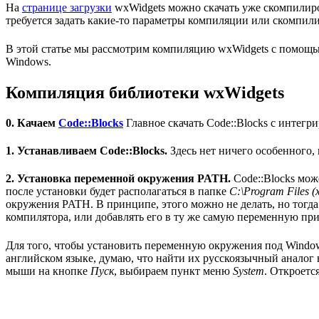
На
странице загрузки
wxWidgets можно скачать уже скомпилиро
требуется задать какие-то параметры компиляции или скомпи
В этой статье мы рассмотрим компиляцию wxWidgets с помощью
Windows.
Компиляция библиотеки wxWidgets
0. Качаем
Code::Blocks
Главное скачать Code::Blocks с интег
1. Устанавливаем Code::Blocks.
Здесь нет ничего особенного, 
2. Установка переменной окружения PATH.
Code::Blocks мож
после установки будет располагаться в папке
C:\Program Files 
окружения PATH. В принципе, этого можно не делать, но тогда
компилятора, или добавлять его в ту же самую переменную пр
Для того, чтобы установить переменную окружения под Windows,
английском языке, думаю, что найти их русскоязычный аналог н
мыши на кнопке
Пуск
, выбираем пункт меню
System
. Откроетс