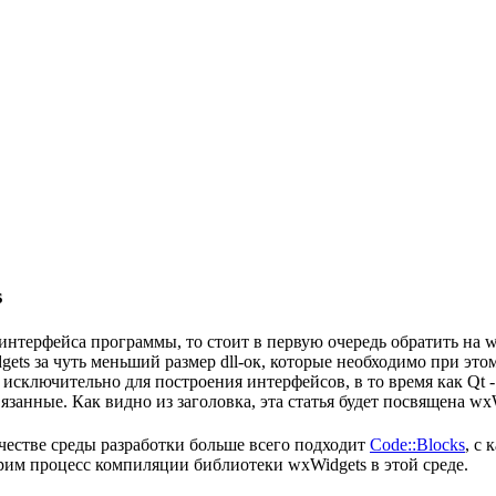
s
нтерфейса программы, то стоит в первую очередь обратить на w
ets за чуть меньший размер dll-ок, которые необходимо при это
а исключительно для построения интерфейсов, в то время как Qt
анные. Как видно из заголовка, эта статья будет посвящена wxW
честве среды разработки больше всего подходит
Code::Blocks
, с
трим процесс компиляции библиотеки wxWidgets в этой среде.