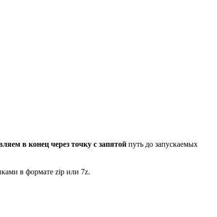
вляем в конец через точку с запятой
путь до запускаемых
иками в формате zip или 7z.