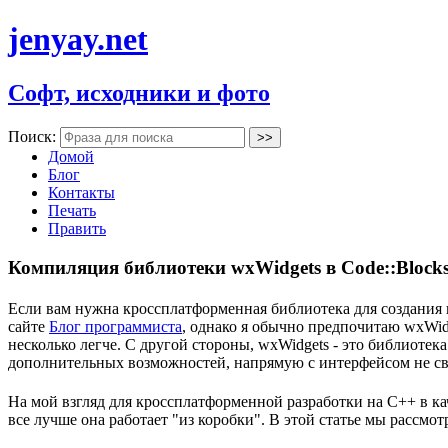
jenyay.net
Софт, исходники и фото
Поиск:
Домой
Блог
Контакты
Печать
Править
Компиляция библиотеки wxWidgets в Code::Block
Если вам нужна кроссплатформенная библиотека для создания и
сайте
Блог программиста
, однако я обычно предпочитаю wxWidg
несколько легче. С другой стороны, wxWidgets - это библиотек
дополнительных возможностей, напрямую с интерфейсом не связ
На мой взгляд для кроссплатформенной разработки на C++ в ка
все лучше она работает "из коробки". В этой статье мы рассмо