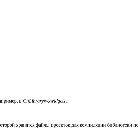
апример, в
C:\Library\wxwidgets\
.
в которой хранятся файлы проекток для компиляции библиотеки 