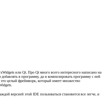
xWidgets или Qt. Про Qt много всего интересного написано на
м добавлять в программу, да и компилировать программу с ней
 - это целый фреймворк, который имеет множество
idgets.
 каждой версией этой IDE пользоваться становится все легче, и