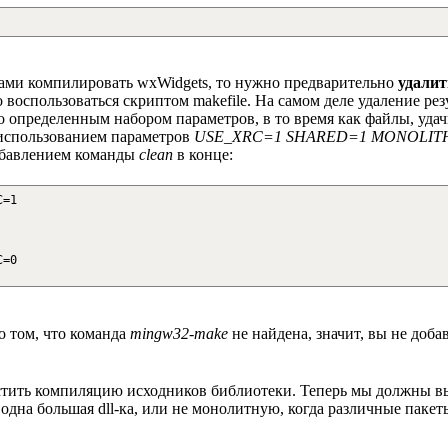
рами компилировать wxWidgets, то нужно предварительно
удали
воспользоваться скриптом makefile. На самом деле удаление ре
то определенным набором параметров, в то время как файлы, у
с использованием параметров
USE_XRC=1 SHARED=1 MONOLITH
добавлением команды
clean
в конце:
C=1
C=0
о том, что команда
mingw32-make
не найдена, значит, вы не доб
тить компиляцию исходников библиотеки. Теперь мы должны в
на одна большая dll-ка, или не монолитную, когда различные паке