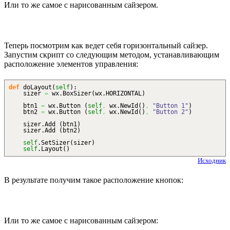
Или то же самое с нарисованным сайзером.
Теперь посмотрим как ведет себя горизонтальный сайзер.
Запустим скрипт со следующим методом, устанавливающим
расположение элементов управления:
def
doLayout
(
self
)
:
sizer
=
wx.
BoxSizer
(
wx.
HORIZONTAL
)
btn1
=
wx.
Button
(
self
,
wx.
NewId
(
)
,
"Button 1"
)
btn2
=
wx.
Button
(
self
,
wx.
NewId
(
)
,
"Button 2"
)
sizer.
Add
(
btn1
)
sizer.
Add
(
btn2
)
self
.
SetSizer
(
sizer
)
self
.
Layout
(
)
Исходник
В результате получим такое расположение кнопок:
Или то же самое с нарисованным сайзером: