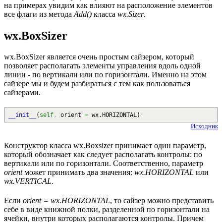
на примерах увидим как влияют на расположение элементов
все флаги из метода
Add()
класса
wx.Sizer
.
wx.BoxSizer
wx.BoxSizer является очень простым сайзером, который
позволяет располагать элементы управления вдоль одной
линии - по вертикали или по горизонтали. Именно на этом
сайзере мы и будем разбираться с тем как пользоваться
сайзерами.
__init__
(
self
,
orient
=
wx.
HORIZONTAL
)
Исходник
Конструктор класса wx.Boxsizer принимает один параметр,
который обозначает как следует располагать контролы: по
вертикали или по горизонтали. Соответственно, параметр
orient
может принимать два значения:
wx.HORIZONTAL
или
wx.VERTICAL
.
Если
orient = wx.HORIZONTAL
, то сайзер можно представить
себе в виде книжной полки, разделенной по горизонтали на
ячейки, внутри которых располагаются контролы. Причем