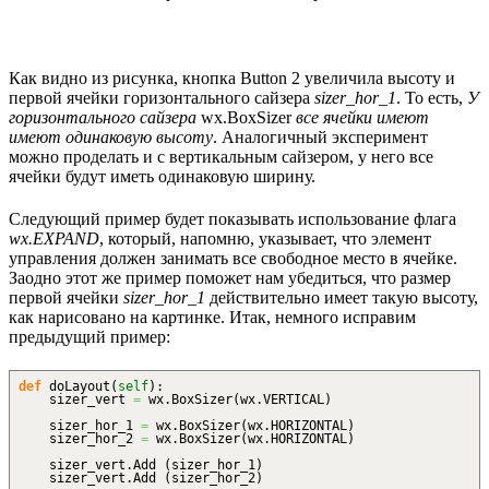
Как видно из рисунка, кнопка Button 2 увеличила высоту и
первой ячейки горизонтального сайзера
sizer_hor_1
. То есть,
У
горизонтального сайзера
wx.BoxSizer
все ячейки имеют
имеют одинаковую высоту
. Аналогичный эксперимент
можно проделать и с вертикальным сайзером, у него все
ячейки будут иметь одинаковую ширину.
Следующий пример будет показывать использование флага
wx.EXPAND
, который, напомню, указывает, что элемент
управления должен занимать все свободное место в ячейке.
Заодно этот же пример поможет нам убедиться, что размер
первой ячейки
sizer_hor_1
действительно имеет такую высоту,
как нарисовано на картинке. Итак, немного исправим
предыдущий пример:
def
doLayout
(
self
)
:
sizer_vert
=
wx.
BoxSizer
(
wx.
VERTICAL
)
sizer_hor_1
=
wx.
BoxSizer
(
wx.
HORIZONTAL
)
sizer_hor_2
=
wx.
BoxSizer
(
wx.
HORIZONTAL
)
sizer_vert.
Add
(
sizer_hor_1
)
sizer_vert.
Add
(
sizer_hor_2
)