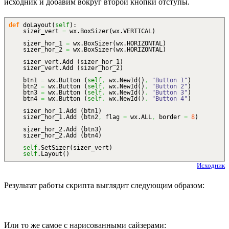
исходник и добавим вокруг второй кнопки отступы.
def
doLayout
(
self
)
:
sizer_vert
=
wx.
BoxSizer
(
wx.
VERTICAL
)
sizer_hor_1
=
wx.
BoxSizer
(
wx.
HORIZONTAL
)
sizer_hor_2
=
wx.
BoxSizer
(
wx.
HORIZONTAL
)
sizer_vert.
Add
(
sizer_hor_1
)
sizer_vert.
Add
(
sizer_hor_2
)
btn1
=
wx.
Button
(
self
,
wx.
NewId
(
)
,
"Button 1"
)
btn2
=
wx.
Button
(
self
,
wx.
NewId
(
)
,
"Button 2"
)
btn3
=
wx.
Button
(
self
,
wx.
NewId
(
)
,
"Button 3"
)
btn4
=
wx.
Button
(
self
,
wx.
NewId
(
)
,
"Button 4"
)
sizer_hor_1.
Add
(
btn1
)
sizer_hor_1.
Add
(
btn2
,
flag
=
wx.
ALL
,
border
=
8
)
sizer_hor_2.
Add
(
btn3
)
sizer_hor_2.
Add
(
btn4
)
self
.
SetSizer
(
sizer_vert
)
self
.
Layout
(
)
Исходник
Результат работы скрипта выглядит следующим образом:
Или то же самое с нарисованными сайзерами: