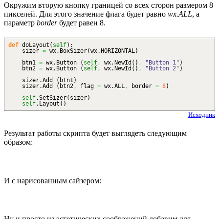
Окружим вторую кнопку границей со всех сторон размером 8
пикселей. Для этого значение флага будет равно
wx.ALL
, а
параметр
border
будет равен 8.
def
doLayout
(
self
)
:
sizer
=
wx.
BoxSizer
(
wx.
HORIZONTAL
)
btn1
=
wx.
Button
(
self
,
wx.
NewId
(
)
,
"Button 1"
)
btn2
=
wx.
Button
(
self
,
wx.
NewId
(
)
,
"Button 2"
)
sizer.
Add
(
btn1
)
sizer.
Add
(
btn2
,
flag
=
wx.
ALL
,
border
=
8
)
self
.
SetSizer
(
sizer
)
self
.
Layout
(
)
Исходник
Результат работы скрипта будет выглядеть следующим
образом:
И с нарисованным сайзером:
Ну и просто из эстетических соображений добавим для