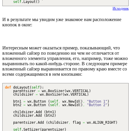
self
.
Layout
(
)
Исходник
И в результате мы увидим уже знакомое нам расположение
кнопок в окне:
Интересным может оказаться пример, показывающий, что
вложенный сайзер по поведению ни чем не отличается от
вложенного элемента управления, его, например, тоже можно
выравнивать по какой-нибудь стороне. В следующем примере
вложенный сайзер выравнивается по правому краю вместе со
всеми содержащимися в нем кнопками:
def
doLayout
(
self
)
:
parentsizer
=
wx.
BoxSizer
(
wx.
VERTICAL
)
childsizer
=
wx.
BoxSizer
(
wx.
VERTICAL
)
btn1
=
wx.
Button
(
self
,
wx.
NewId
(
)
,
"Button 1"
)
btn2
=
wx.
Button
(
self
,
wx.
NewId
(
)
,
"Button 2"
)
childsizer.
Add
(
btn1
)
childsizer.
Add
(
btn2
)
parentsizer.
Add
(
childsizer
,
flag
=
wx.
ALIGN_RIGHT
)
self
.
SetSizer
(
parentsizer
)