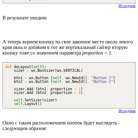
Исходник
В результате увидим:
А теперь вернем кнопку на свое законное место около левого
края окна и добавим в тот же вертикальный сайзер вторую
кнопку тоже со значением параметра
proportion = 1
.
def
doLayout
(
self
)
:
sizer
=
wx.
BoxSizer
(
wx.
VERTICAL
)
btn1
=
wx.
Button
(
self
,
wx.
NewId
(
)
,
"Button 1"
)
btn2
=
wx.
Button
(
self
,
wx.
NewId
(
)
,
"Button 2"
)
sizer.
Add
(
btn1
,
proportion
=
1
)
sizer.
Add
(
btn2
,
proportion
=
1
)
self
.
SetSizer
(
sizer
)
self
.
Layout
(
)
Исходник
Окно с таким расположением кнопок будет выглядеть
следующим образом: