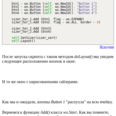
btn1
=
wx.
Button
(
self
,
wx.
NewId
(
)
,
"Button 1"
)
btn2
=
wx.
Button
(
self
,
wx.
NewId
(
)
,
"Button 2"
)
btn3
=
wx.
Button
(
self
,
wx.
NewId
(
)
,
"Button 3"
)
btn4
=
wx.
Button
(
self
,
wx.
NewId
(
)
,
"Button 4"
)
sizer_hor_1.
Add
(
btn1
,
flag
=
wx.
EXPAND
)
sizer_hor_1.
Add
(
btn2
,
flag
=
wx.
ALL
,
border
=
8
)
sizer_hor_2.
Add
(
btn3
)
sizer_hor_2.
Add
(
btn4
)
self
.
SetSizer
(
sizer_vert
)
self
.
Layout
(
)
Исходник
После запуска скрипта с таким методом
doLayout()
мы увидим
следующее расположение кнопок в окне:
И то же окно с нарисованными сайзерами:
Как мы и ожидали, кнопка
Button 1
"распухла" на всю ячейку.
Вернемся к функции
Add()
класса
wx.Sizer
. Как вы помните,