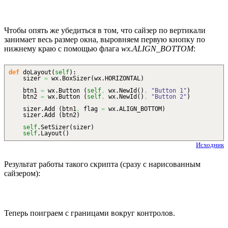
Чтобы опять же убедиться в том, что сайзер по вертикали
занимает весь размер окна, выровняем первую кнопку по
нижнему краю с помощью флага
wx.ALIGN_BOTTOM
:
def
doLayout
(
self
)
:
sizer
=
wx.
BoxSizer
(
wx.
HORIZONTAL
)
btn1
=
wx.
Button
(
self
,
wx.
NewId
(
)
,
"Button 1"
)
btn2
=
wx.
Button
(
self
,
wx.
NewId
(
)
,
"Button 2"
)
sizer.
Add
(
btn1
,
flag
=
wx.
ALIGN_BOTTOM
)
sizer.
Add
(
btn2
)
self
.
SetSizer
(
sizer
)
self
.
Layout
(
)
Исходник
Результат работы такого скрипта (сразу с нарисованным
сайзером):
Теперь поиграем с границами вокруг контролов.