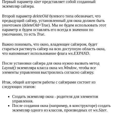
Первый параметр
sizer
представляет собой созданный
экземпляр сайзера.
Второй параметр
deleteOld
булевого типа обозначает, что
предыдущий сайзер, установленный для окна должен быть
уничтожен (deleteOld=True). Мы не будем использовать этот
параметр и будем оставлять его всегда в значении по
умолчанию, то есть
True
.
Важно понимать, что окно, владеющее сайзером, будет
стараться растянуть сайзер на всю доступную область окна,
что напоминает использование флага
wx.EXPAND
.
После установки сайзера для окна нужно вызвать метод
Layout()
экземпляра класса окна
wx.Window
, чтобы все
элементы управления выстроились согласно сайзеру.
Итак, общий алгоритм работы с сайзерами состоит из
следующих этапов:
Создать экземпляр окна - родителя для элементов
управления.
После создания окна (например, в конструкторе) создать
экземпляр одного из классов, производных от
wx.Sizer
.