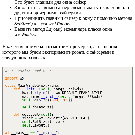
Это будет главный для окна сайзер.
Заполнить главный сайзер элементами управления или
другими, дочерними, сайзерами.
Присоединить главный сайзер к окну с помощью метода
SetSizer()
класса
wx.Window
.
Вызвать метод
Layout()
экземпляра класса окна
wx.Window
.
В качестве примера рассмотрим пример кода, на основе
которого мы будем экспериментировать с сайзерами в
следующих разделах.
# -*- coding: utf-8 -*-
import
wx
class
MainWindow
(
wx.
Frame
)
:
def
__init__
(
self
,
*args
,
**kwds
)
:
kwds
[
"style"
]
=
wx.
DEFAULT_FRAME_STYLE
wx.
Frame
.
__init__
(
self
,
*args
,
**kwds
)
self
.
SetSize
(
(
300
,
200
)
)
self
.
doLayout
(
)
def
doLayout
(
self
)
:
sizer
=
wx.
BoxSizer
(
wx.
VERTICAL
)
self
.
SetSizer
(
sizer
)
self
.
Layout
(
)
if
__name__
==
"__main__"
: