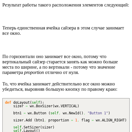
Результат работы такого расположения элементов следующий:
Теперь единственная ячейка сайзера в этом случае занимает
все окно.
По горизонтали оно занимает все окно, потому что
вертикальный сайзер старается занять как можно больше
места по ширине, а по вертикали - потому что значение
параметра
proportion
отлично от нуля.
То, что ячейка занимает действительно все окно можно
убедиться, выровняв большую кнопку по правому краю:
def
doLayout
(
self
)
:
sizer
=
wx.
BoxSizer
(
wx.
VERTICAL
)
btn1
=
wx.
Button
(
self
,
wx.
NewId
(
)
,
"Button 1"
)
sizer.
Add
(
btn1
,
proportion
=
1
,
flag
=
wx.
ALIGN_RIGHT
)
self
.
SetSizer
(
sizer
)
self
.
Layout
(
)