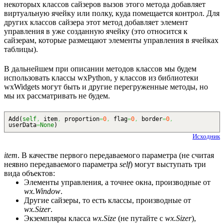
некоторых классов сайзеров вызов этого метода добавляет
виртуальную ячейку или полку, куда помещается контрол. Для
других классов сайзера этот метод добавляет элемент
управления в уже созданную ячейку (это относится к
сайзерам, которые размещают элементы управления в ячейках
таблицы).
В дальнейшем при описании методов классов мы будем
использовать классы wxPython, у классов из библиотеки
wxWidgets могут быть и другие перегруженные методы, но
мы их рассматривать не будем.
Add
(
self
,
item
,
proportion
=
0
,
flag
=
0
,
border
=
0
,
userData
=
None
)
Исходник
item
. В качестве первого передаваемого параметра (не считая
неявно передаваемого параметра
self
) могут выступать три
вида объектов:
Элементы управления, а точнее окна, производные от
wx.Window
.
Другие сайзеры, то есть классы, производные от
wx.Sizer
.
Экземпляры класса
wx.Size
(не путайте с
wx.Sizer
),