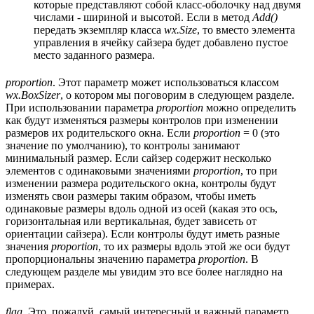
которые представляют собой класс-оболочку над двумя
числами - шириной и высотой. Если в метод
Add()
передать экземпляр класса
wx.Size
, то вместо элемента
управления в ячейку сайзера будет добавлено пустое
место заданного размера.
proportion
. Этот параметр может использоваться классом
wx.BoxSizer
, о котором мы поговорим в следующем разделе.
При использовании параметра
proportion
можно определить
как будут изменяться размеры контролов при изменении
размеров их родительского окна. Если
proportion
= 0 (это
значение по умолчанию), то контролы занимают
минимальный размер. Если сайзер содержит несколько
элементов с одинаковыми значениями
proportion
, то при
изменении размера родительского окна, контролы будут
изменять свои размеры таким образом, чтобы иметь
одинаковые размеры вдоль одной из осей (какая это ось,
горизонтальная или вертикальная, будет зависеть от
ориентации сайзера). Если контролы будут иметь разные
значения
proportion
, то их размеры вдоль этой же оси будут
пропорциональны значению параметра
proportion
. В
следующем разделе мы увидим это все более наглядно на
примерах.
flag
. Это, пожалуй, самый интересный и важный параметр,