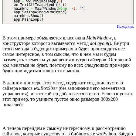
app
=
wx.
PySimpleApp
(
0
)
wx.
InitAllImageHandlers
(
)
mainWnd
=
MainWindow
(
None
,
-
1
,
""
)
app.
SetTopWindow
(
mainWnd
)
mainWnd.
Show
(
)
app.
MainLoop
(
)
Исходник
В этом примере объявляется класс окна
MainWindow
, в
конструкторе которого вызывается метод
doLayout()
. Внутри
этого метода в будущих примерах и будет происходить все
самое интересное, в том смысле, что в нем мы и будем
размещать элементы управления внутри сайзеров. Остальной
код меняться не будет, поэтому во всех следующих примерах
будет приводиться только этот метод.
В данном примере этот метод содержит создание пустого
сайзера класса
wx.BoxSizer
(без заполнения его элементами
управления), и этот сайзер добавляется в окно. Если запустить
этот пример, то увидите пустое окно размеров 300x200
пикселей:
А теперь перейдем к самому интересному, к рассмотрению
сайзеров, которые существуют в библиотеке wxPython. Заодно