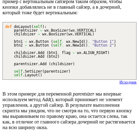
пример с вертикальным сайзером таким образом, чтобы
кнопки добавлялись не в главный сайзер, а в дочерний,
который тоже будет вертикальным:
def
doLayout
(
self
)
:
parentsizer
=
wx.
BoxSizer
(
wx.
VERTICAL
)
childsizer
=
wx.
BoxSizer
(
wx.
VERTICAL
)
btn1
=
wx.
Button
(
self
,
wx.
NewId
(
)
,
"Button 1"
)
btn2
=
wx.
Button
(
self
,
wx.
NewId
(
)
,
"Button 2"
)
childsizer.
Add
(
btn1
,
flag
=
wx.
ALIGN_RIGHT
)
childsizer.
Add
(
btn2
)
parentsizer.
Add
(
childsizer
)
self
.
SetSizer
(
parentsizer
)
self
.
Layout
(
)
Исходник
В этом примере для переменной
parentsizer
мы впервые
используем метод
Add()
, который принимает не элемент
управления, а другой сайзер. В результате выполнения
скрипта мы увидим, что не смотря на то, что первую кнопку
мы выравниваем по правому краю, она остается слева, так
как, в отличие от главного сайзера дочерний не растягивается
на всю ширину окна.