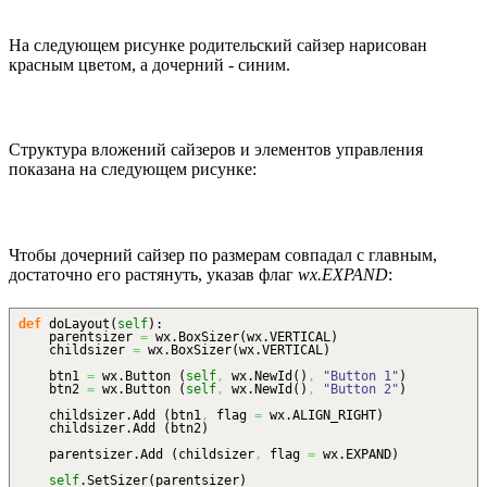
На следующем рисунке родительский сайзер нарисован
красным цветом, а дочерний - синим.
Структура вложений сайзеров и элементов управления
показана на следующем рисунке:
Чтобы дочерний сайзер по размерам совпадал с главным,
достаточно его растянуть, указав флаг
wx.EXPAND
:
def
doLayout
(
self
)
:
parentsizer
=
wx.
BoxSizer
(
wx.
VERTICAL
)
childsizer
=
wx.
BoxSizer
(
wx.
VERTICAL
)
btn1
=
wx.
Button
(
self
,
wx.
NewId
(
)
,
"Button 1"
)
btn2
=
wx.
Button
(
self
,
wx.
NewId
(
)
,
"Button 2"
)
childsizer.
Add
(
btn1
,
flag
=
wx.
ALIGN_RIGHT
)
childsizer.
Add
(
btn2
)
parentsizer.
Add
(
childsizer
,
flag
=
wx.
EXPAND
)
self
.
SetSizer
(
parentsizer
)