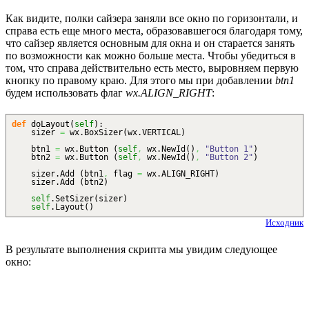
Как видите, полки сайзера заняли все окно по горизонтали, и
справа есть еще много места, образовавшегося благодаря тому,
что сайзер является основным для окна и он старается занять
по возможности как можно больше места. Чтобы убедиться в
том, что справа действительно есть место, выровняем первую
кнопку по правому краю. Для этого мы при добавлении
btn1
будем использовать флаг
wx.ALIGN_RIGHT
:
def
doLayout
(
self
)
:
sizer
=
wx.
BoxSizer
(
wx.
VERTICAL
)
btn1
=
wx.
Button
(
self
,
wx.
NewId
(
)
,
"Button 1"
)
btn2
=
wx.
Button
(
self
,
wx.
NewId
(
)
,
"Button 2"
)
sizer.
Add
(
btn1
,
flag
=
wx.
ALIGN_RIGHT
)
sizer.
Add
(
btn2
)
self
.
SetSizer
(
sizer
)
self
.
Layout
(
)
Исходник
В результате выполнения скрипта мы увидим следующее
окно: