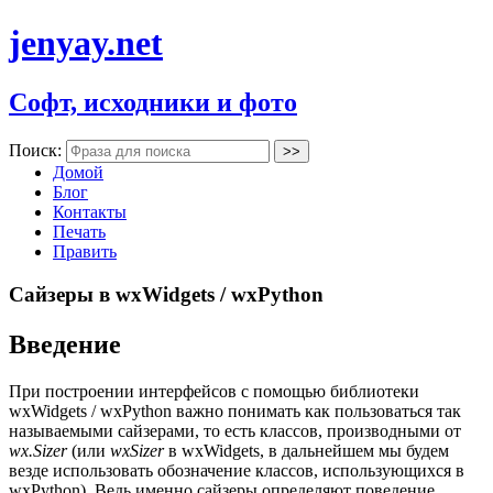
jenyay.net
Софт, исходники и фото
Поиск:
Домой
Блог
Контакты
Печать
Править
Сайзеры в wxWidgets / wxPython
Введение
При построении интерфейсов с помощью библиотеки
wxWidgets / wxPython важно понимать как пользоваться так
называемыми сайзерами, то есть классов, производными от
wx.Sizer
(или
wxSizer
в wxWidgets, в дальнейшем мы будем
везде использовать обозначение классов, использующихся в
wxPython). Ведь именно сайзеры определяют поведение