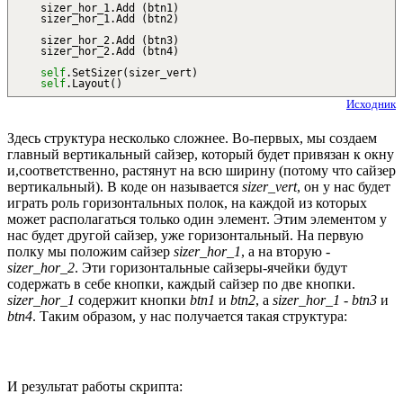
sizer_hor_1.
Add
(
btn1
)
sizer_hor_1.
Add
(
btn2
)
sizer_hor_2.
Add
(
btn3
)
sizer_hor_2.
Add
(
btn4
)
self
.
SetSizer
(
sizer_vert
)
self
.
Layout
(
)
Исходник
Здесь структура несколько сложнее. Во-первых, мы создаем
главный вертикальный сайзер, который будет привязан к окну
и,соответственно, растянут на всю ширину (потому что сайзер
вертикальный). В коде он называется
sizer_vert
, он у нас будет
играть роль горизонтальных полок, на каждой из которых
может располагаться только один элемент. Этим элементом у
нас будет другой сайзер, уже горизонтальный. На первую
полку мы положим сайзер
sizer_hor_1
, а на вторую -
sizer_hor_2
. Эти горизонтальные сайзеры-ячейки будут
содержать в себе кнопки, каждый сайзер по две кнопки.
sizer_hor_1
содержит кнопки
btn1
и
btn2
, а
sizer_hor_1
-
btn3
и
btn4
. Таким образом, у нас получается такая структура:
И результат работы скрипта: