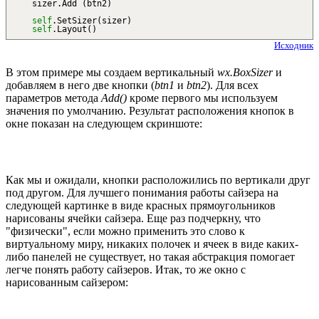
sizer.
Add
(
btn2
)
self
.
SetSizer
(
sizer
)
self
.
Layout
(
)
Исходник
В этом примере мы создаем вертикальный
wx.BoxSizer
и
добавляем в него две кнопки (
btn1
и
btn2
). Для всех
параметров метода
Add()
кроме первого мы используем
значения по умолчанию. Результат расположения кнопок в
окне показан на следующем скриншоте:
Как мы и ожидали, кнопки расположились по вертикали друг
под другом. Для лучшего понимания работы сайзера на
следующей картинке в виде красных прямоугольников
нарисованы ячейки сайзера. Еще раз подчеркну, что
"физически", если можно применить это слово к
виртуальному миру, никаких полочек и ячеек в виде каких-
либо панелей не существует, но такая абстракция помогает
легче понять работу сайзеров. Итак, то же окно с
нарисованным сайзером: