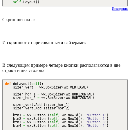
self
.
Layout
(
)
Исходник
Скриншот окна:
И скриншот с нарисованными сайзерами:
В следующем примере четыре кнопки располагаются в две
строки и два столбца.
def
doLayout
(
self
)
:
sizer_vert
=
wx.
BoxSizer
(
wx.
VERTICAL
)
sizer_hor_1
=
wx.
BoxSizer
(
wx.
HORIZONTAL
)
sizer_hor_2
=
wx.
BoxSizer
(
wx.
HORIZONTAL
)
sizer_vert.
Add
(
sizer_hor_1
)
sizer_vert.
Add
(
sizer_hor_2
)
btn1
=
wx.
Button
(
self
,
wx.
NewId
(
)
,
"Button 1"
)
btn2
=
wx.
Button
(
self
,
wx.
NewId
(
)
,
"Button 2"
)
btn3
=
wx.
Button
(
self
,
wx.
NewId
(
)
,
"Button 3"
)
btn4
=
wx.
Button
(
self
,
wx.
NewId
(
)
,
"Button 4"
)