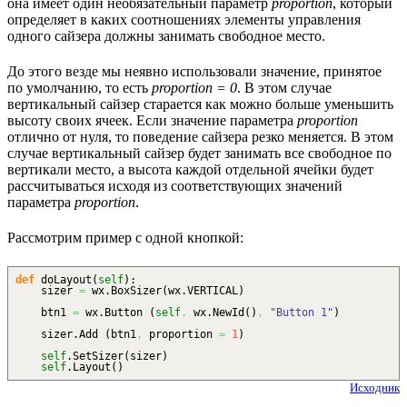
она имеет один необязательный параметр
proportion
, который
определяет в каких соотношениях элементы управления
одного сайзера должны занимать свободное место.
До этого везде мы неявно использовали значение, принятое
по умолчанию, то есть
proportion = 0
. В этом случае
вертикальный сайзер старается как можно больше уменьшить
высоту своих ячеек. Если значение параметра
proportion
отлично от нуля, то поведение сайзера резко меняется. В этом
случае вертикальный сайзер будет занимать все свободное по
вертикали место, а высота каждой отдельной ячейки будет
рассчитываться исходя из соответствующих значений
параметра
proportion
.
Рассмотрим пример с одной кнопкой:
def
doLayout
(
self
)
:
sizer
=
wx.
BoxSizer
(
wx.
VERTICAL
)
btn1
=
wx.
Button
(
self
,
wx.
NewId
(
)
,
"Button 1"
)
sizer.
Add
(
btn1
,
proportion
=
1
)
self
.
SetSizer
(
sizer
)
self
.
Layout
(
)
Исходник