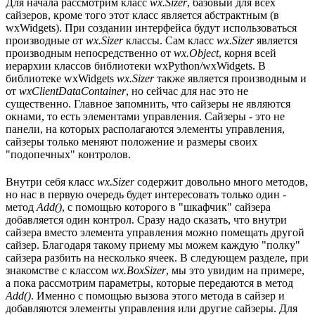
Для начала рассмотрим класс
wx.Sizer
, базовый для всех
сайзеров, кроме того этот класс является абстрактным (в
wxWidgets). При создании интерфейса будут использоваться
производные от
wx.Sizer
классы. Сам класс
wx.Sizer
является
производным непосредственно от
wx.Object
, корня всей
иерархии классов библиотеки wxPython/wxWidgets. В
библиотеке wxWidgets
wx.Sizer
также является производным и
от
wxClientDataContainer
, но сейчас для нас это не
существенно. Главное запомнить, что сайзеры не являются
окнами, то есть элементами управления. Сайзеры - это не
панели, на которых располагаются элементы управления,
сайзеры только меняют положение и размеры своих
"подопечных" контролов.
Внутри себя класс
wx.Sizer
содержит довольно много методов,
но нас в первую очередь будет интересовать только один -
метод
Add()
, с помощью которого в "шкафчик" сайзера
добавляется один контрол. Сразу надо сказать, что внутри
сайзера вместо элемента управления можно помещать другой
сайзер. Благодаря такому приему мы можем каждую "полку"
сайзера разбить на несколько ячеек. В следующем разделе, при
знакомстве с классом
wx.BoxSizer
, мы это увидим на примере,
а пока рассмотрим параметры, которые передаются в метод
Add()
. Именно с помощью вызова этого метода в сайзер и
добавляются элементы управления или другие сайзеры. Для