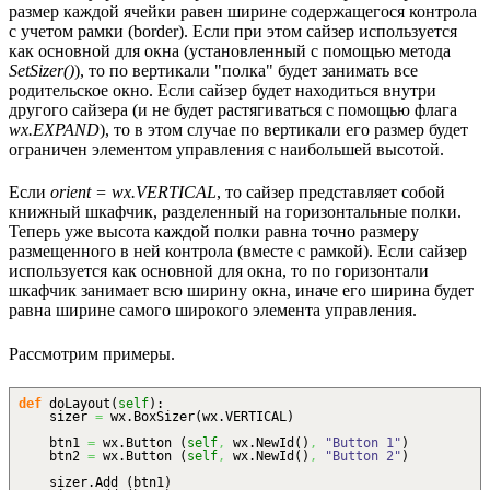
размер каждой ячейки равен ширине содержащегося контрола
с учетом рамки (border). Если при этом сайзер используется
как основной для окна (установленный с помощью метода
SetSizer()
), то по вертикали "полка" будет занимать все
родительское окно. Если сайзер будет находиться внутри
другого сайзера (и не будет растягиваться с помощью флага
wx.EXPAND
), то в этом случае по вертикали его размер будет
ограничен элементом управления с наибольшей высотой.
Если
orient = wx.VERTICAL
, то сайзер представляет собой
книжный шкафчик, разделенный на горизонтальные полки.
Теперь уже высота каждой полки равна точно размеру
размещенного в ней контрола (вместе с рамкой). Если сайзер
используется как основной для окна, то по горизонтали
шкафчик занимает всю ширину окна, иначе его ширина будет
равна ширине самого широкого элемента управления.
Рассмотрим примеры.
def
doLayout
(
self
)
:
sizer
=
wx.
BoxSizer
(
wx.
VERTICAL
)
btn1
=
wx.
Button
(
self
,
wx.
NewId
(
)
,
"Button 1"
)
btn2
=
wx.
Button
(
self
,
wx.
NewId
(
)
,
"Button 2"
)
sizer.
Add
(
btn1
)