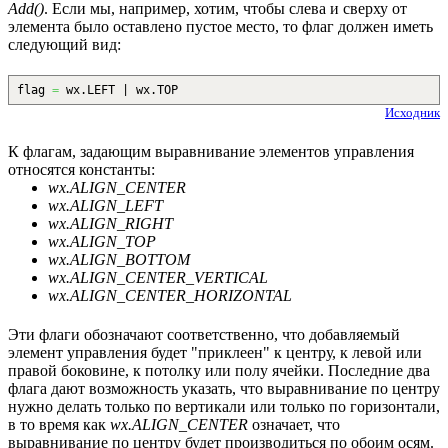
Add()
. Если мы, например, хотим, чтобы слева и сверху от
элемента было оставлено пустое место, то флаг должен иметь
следующий вид:
flag
=
wx.
LEFT
| wx.
TOP
Исходник
К флагам, задающим выравнивание элементов управления
относятся константы:
wx.ALIGN_CENTER
wx.ALIGN_LEFT
wx.ALIGN_RIGHT
wx.ALIGN_TOP
wx.ALIGN_BOTTOM
wx.ALIGN_CENTER_VERTICAL
wx.ALIGN_CENTER_HORIZONTAL
Эти флаги обозначают соответственно, что добавляемый
элемент управления будет "приклеен" к центру, к левой или
правой боковине, к потолку или полу ячейки. Последние два
флага дают возможность указать, что выравнивание по центру
нужно делать только по вертикали или только по горизонтали,
в то время как
wx.ALIGN_CENTER
означает, что
выравнивание по центру будет производиться по обоим осям.