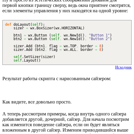
первой кнопки границу сверху, ведь окна приятнее смотрятся,
если элементы управления у них находятся на одной уровне:
def
doLayout
(
self
)
:
sizer
=
wx.
BoxSizer
(
wx.
HORIZONTAL
)
btn1
=
wx.
Button
(
self
,
wx.
NewId
(
)
,
"Button 1"
)
btn2
=
wx.
Button
(
self
,
wx.
NewId
(
)
,
"Button 2"
)
sizer.
Add
(
btn1
,
flag
=
wx.
TOP
,
border
=
8
)
sizer.
Add
(
btn2
,
flag
=
wx.
ALL
,
border
=
8
)
self
.
SetSizer
(
sizer
)
self
.
Layout
(
)
Исходник
Результат работы скрипта с нарисованным сайзером:
Как видите, все довольно просто.
А теперь рассмотрим примеры, когда внутрь одного сайзера
добавляется другой, дочерний, сайзер. Для начала посмотрим
как изменится поведение сайзера, если он будет являться
вложенным в другой сайзер. Изменим приводившийся выше