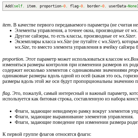
Add
(
self
,
item
,
proportion
=
0
,
flag
=
0
,
border
=
0
,
userData
=
None
item
. В качестве первого передаваемого параметра (не считая 
Элементы управления, а точнее окна, производные от
wx
Другие сайзеры, то есть классы, производные от
wx.Sizer
.
Экземпляры класса
wx.Size
(не путайте с
wx.Sizer
), котор
wx.Size
, то вместо элемента управления в ячейку сайзера 
proportion
. Этот параметр может использоваться классом
wx.Box
изменяться размеры контролов при изменении размеров их род
содержит несколько элементов с одинаковыми значениями
prop
одинаковые размеры вдоль одной из осей (какая это ось, гориз
размеры вдоль этой же оси будут пропорциональны значению 
flag
. Это, пожалуй, самый интересный и важный параметр, ко
используется как битовая строка, составленную из набора конс
Флаги, задающие невидимую рамку вокруг элементов уп
Флаги, задающие выравнивание элементов управления.
Флаги, задающие поведение при изменении размера родит
К первой группе флагов относятся флаги: