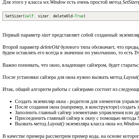
Для этого у класса
wx.Window
есть очень простой метод
SetSizer
SetSizer
(
self
,
sizer
,
deleteOld
=
True
)
Первый параметр
sizer
представляет собой созданный экземпляр
Второй параметр
deleteOld
булевого типа обозначает, что преды
будем оставлять его всегда в значении по умолчанию, то есть
Tr
Важно понимать, что окно, владеющее сайзером, будет старать
После установки сайзера для окна нужно вызвать метод
Layout(
Итак, общий алгоритм работы с сайзерами состоит из следующи
Создать экземпляр окна - родителя для элементов управле
После создания окна (например, в конструкторе) создать
Заполнить главный сайзер элементами управления или др
Присоединить главный сайзер к окну с помощью метода
Вызвать метод
Layout()
экземпляра класса окна
wx.Windo
В качестве примера рассмотрим пример кода, на основе которо