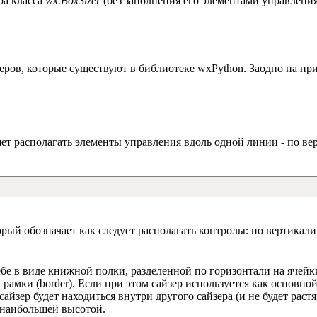
ра класса
wx.BoxSizer
(без заполнения его элементами управления)
зеров, которые существуют в библиотеке wxPython. Заодно на п
яет располагать элементы управления вдоль одной линии - по ве
орый обозначает как следует располагать контролы: по вертикал
себе в виде книжной полки, разделенной по горизонтали на ячей
рамки (border). Если при этом сайзер используется как основн
сайзер будет находиться внутри другого сайзера (и не будет рас
 наибольшей высотой.