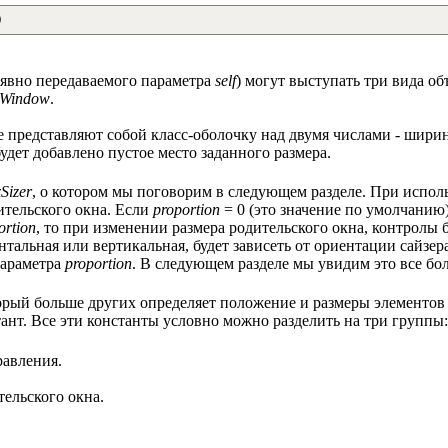
)
неявно передаваемого параметра
self
) могут выступать три вида об
.Window
.
ые представляют собой класс-оболочку над двумя числами - шири
будет добавлено пустое место заданного размера.
Sizer
, о котором мы поговорим в следующем разделе. При испо
ительского окна. Если
proportion
= 0 (это значение по умолчанию
ortion
, то при изменении размера родительского окна, контролы 
онтальная или вертикальная, будет зависеть от ориентации сайзе
параметра
proportion
. В следующем разделе мы увидим это все бол
торый больше других определяет положение и размеры элементов
тант. Все эти константы условно можно разделить на три группы:
равления.
ельского окна.