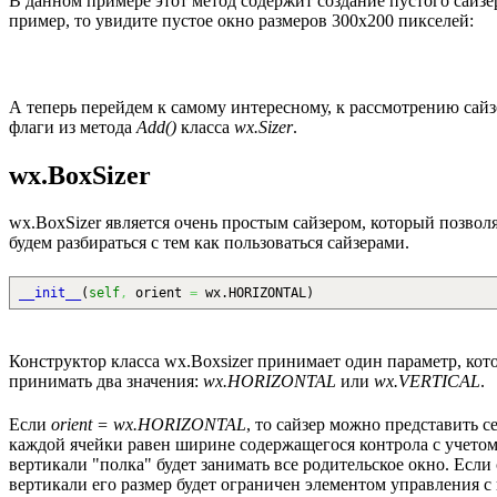
В данном примере этот метод содержит создание пустого сайзе
пример, то увидите пустое окно размеров 300x200 пикселей:
А теперь перейдем к самому интересному, к рассмотрению сай
флаги из метода
Add()
класса
wx.Sizer
.
wx.BoxSizer
wx.BoxSizer является очень простым сайзером, который позвол
будем разбираться с тем как пользоваться сайзерами.
__init__
(
self
,
orient
=
wx.
HORIZONTAL
)
Конструктор класса wx.Boxsizer принимает один параметр, кот
принимать два значения:
wx.HORIZONTAL
или
wx.VERTICAL
.
Если
orient = wx.HORIZONTAL
, то сайзер можно представить 
каждой ячейки равен ширине содержащегося контрола с учетом 
вертикали "полка" будет занимать все родительское окно. Если 
вертикали его размер будет ограничен элементом управления с