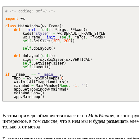
# -*- coding: utf-8 -*-
import
wx
class
MainWindow
(
wx.
Frame
)
:
def
__init__
(
self
,
*args
,
**kwds
)
:
kwds
[
"style"
]
=
wx.
DEFAULT_FRAME_STYLE
wx.
Frame
.
__init__
(
self
,
*args
,
**kwds
)
self
.
SetSize
(
(
300
,
200
)
)
self
.
doLayout
(
)
def
doLayout
(
self
)
:
sizer
=
wx.
BoxSizer
(
wx.
VERTICAL
)
self
.
SetSizer
(
sizer
)
self
.
Layout
(
)
if
__name__
==
"__main__"
:
app
=
wx.
PySimpleApp
(
0
)
wx.
InitAllImageHandlers
(
)
mainWnd
=
MainWindow
(
None
,
-
1
,
""
)
app.
SetTopWindow
(
mainWnd
)
mainWnd.
Show
(
)
app.
MainLoop
(
)
В этом примере объявляется класс окна
MainWindow
, в констр
интересное, в том смысле, что в нем мы и будем размещать эл
только этот метод.