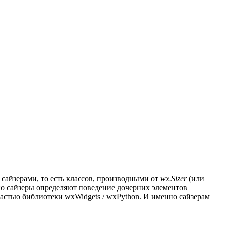
сайзерами, то есть классов, производными от
wx.Sizer
(или
но сайзеры определяют поведение дочерних элементов
частью библиотеки wxWidgets / wxPython. И именно сайзерам