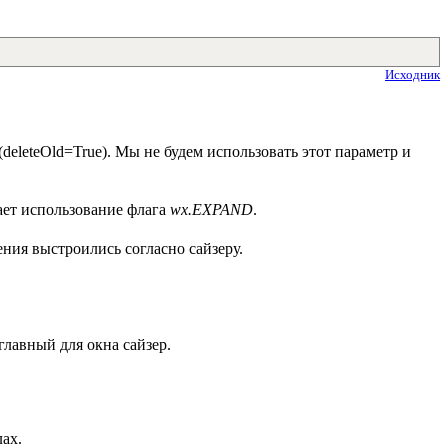
Исходник
eleteOld=True). Мы не будем использовать этот параметр и
нает использование флага
wx.EXPAND
.
ения выстроились согласно сайзеру.
 главный для окна сайзер.
ах.