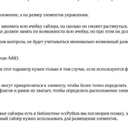
оложение, а на размер элементов управления.
занимать всю ячейку сайзера, на сколько он сможет растянуться.
же должен занять по возможности всю ячейку, но при этом он д
ров контрола, не будет учитываться минимально возможный разм
тода
Add()
.
м этот параметр нужен только в том случае, если используются 
 могут прикрепляться к элементу, чтобы более точно определять
лагов и рамок не хватает, чтобы определить расположение элем
акие сайзеры есть в библиотеке wxPython мы поговорим позже), 
анный сайзер нужно использовать для размещения элементов.