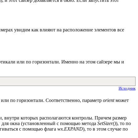
, и этот сайзер добавляется в окно. Если запустить этот
римерах увидим как влияют на расположение элементов все
ртикали или по горизонтали. Именно на этом сайзере мы и
Исходник
и или по горизонтали. Соответственно, параметр
orient
может
ки, внутри которых располагаются контролы. Причем размер
ой для окна (установленный с помощью метода
SetSizer()
), то по
тягиваться с помощью флага
wx.EXPAND
), то в этом случае по