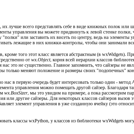
и, их лучше всего представлять себе в виде книжных полок или 
менты управления вы можете придвинуть к левой стенке полки, ч
"полки" или заставить их висеть по центру, ведь на элементы уп
гивать лежащие в них книжки-контролы, чтобы они занимали все
ов, кроме того этот класс является абстрактным (в wxWidgets). 
средственно от
wx.Object
, корня всей иерархии классов библиот
ля нас это не существенно. Главное запомнить, что сайзеры не яв
еры только меняют положение и размеры своих "подопечных" ко
о нас в первую очередь будет интересовать только один - метод
 элемента управления можно помещать другой сайзер. Благодаря 
ом
wx.BoxSizer
, мы это увидим на примере, а пока рассмотрим па
ия или другие сайзеры. Для некоторых классов сайзеров вызов э
обавляет элемент управления в уже созданную ячейку (это относ
овать классы wxPython, у классов из библиотеки wxWidgets мог