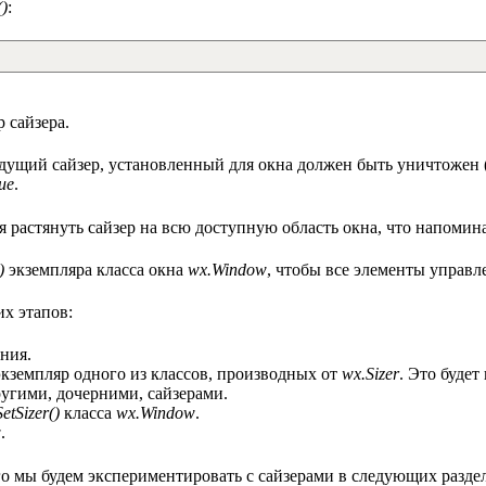
()
:
 сайзера.
дущий сайзер, установленный для окна должен быть уничтожен (d
ue
.
ся растянуть сайзер на всю доступную область окна, что напоми
)
экземпляра класса окна
wx.Window
, чтобы все элементы управл
х этапов:
ния.
 экземпляр одного из классов, производных от
wx.Sizer
. Это будет
угими, дочерними, сайзерами.
SetSizer()
класса
wx.Window
.
w
.
го мы будем экспериментировать с сайзерами в следующих раздел