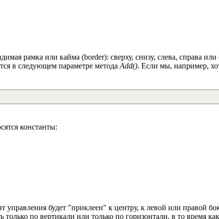
имая рамка или кайма (border): сверху, снизу, слева, справа или
ается в следующем параметре метода
Add()
. Если мы, например, хо
сятся константы:
т управления будет "приклеен" к центру, к левой или правой бо
 только по вертикали или только по горизонтали, в то время ка