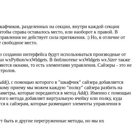
шкафчиков, разделенных на секции, внутри каждой секции
тобы справа оставалось место, или наоборот к правой. В
равления не действует сила притяжения. :) Но, в отличие от
 свободное место.
При создании интерфейса будут использоваться производные от
еки wxPython/wxWidgets. В библиотеке wxWidgets
wx.Sizer
также
ляются окнами, то есть элементами управления. Сайзеры - это не
нтролов.
Add()
, с помощью которого в "шкафчик" сайзера добавляется
такому приему мы можем каждую "полку" сайзера разбить на
раметры, которые передаются в метод
Add()
. Именно с помощью
того метода добавляет виртуальную ячейку или полку, куда
ится к сайзерам, которые размещают элементы управления в
ут быть и другие перегруженные методы, но мы их