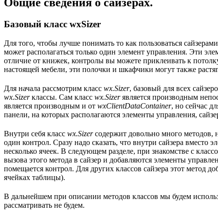
Общие сведения о сайзерах.
Базовый класс wxSizer
Для того, чтобы лучше понимать то как пользоваться сайзерам
может располагаться только один элемент управления. Эти эле
отличие от книжек, контролы вы можете приклеивать к потолку 
настоящей мебели, эти полочки и шкафчики могут также растя
Для начала рассмотрим класс
wx.Sizer
, базовый для всех сайзер
wx.Sizer
классы. Сам класс
wx.Sizer
является производным непо
является производным и от
wxClientDataContainer
, но сейчас д
панели, на которых располагаются элементы управления, сайз
Внутри себя класс
wx.Sizer
содержит довольно много методов, н
один контрол. Сразу надо сказать, что внутри сайзера вместо
несколько ячеек. В следующем разделе, при знакомстве с класс
вызова этого метода в сайзер и добавляются элементы управлен
помещается контрол. Для других классов сайзера этот метод д
ячейках таблицы).
В дальнейшем при описании методов классов мы будем использ
рассматривать не будем.