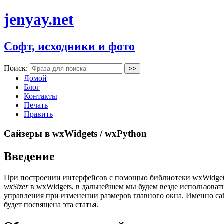
jenyay.net
Софт, исходники и фото
Поиск:
Домой
Блог
Контакты
Печать
Править
Сайзеры в wxWidgets / wxPython
Введение
При построении интерфейсов с помощью библиотеки wxWidgets 
wxSizer
в wxWidgets, в дальнейшем мы будем везде использоват
управления при изменении размеров главного окна. Именно сай
будет посвящена эта статья.