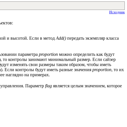
Исходник
ъектов:
ной и высотой. Если в метод
Add()
передать экземпляр класса
льзовании параметра
proportion
можно определить как будут
), то контролы занимают минимальный размер. Если сайзер
будут изменять свои размеры таким образом, чтобы иметь
ра). Если контролы будут иметь разные значения
proportion
, то их
ее наглядно на примерах.
 управления. Параметр
flag
является целым значением, которое