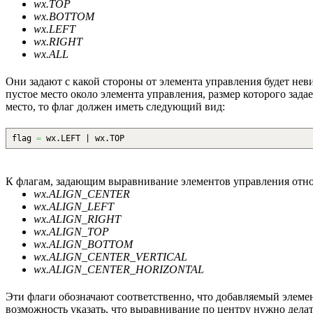
wx.TOP
wx.BOTTOM
wx.LEFT
wx.RIGHT
wx.ALL
Они задают с какой стороны от элемента управления будет невид
пустое место около элемента управления, размер которого зад
место, то флаг должен иметь следующий вид:
flag
=
wx.
LEFT
| wx.
TOP
К флагам, задающим выравнивание элементов управления отно
wx.ALIGN_CENTER
wx.ALIGN_LEFT
wx.ALIGN_RIGHT
wx.ALIGN_TOP
wx.ALIGN_BOTTOM
wx.ALIGN_CENTER_VERTICAL
wx.ALIGN_CENTER_HORIZONTAL
Эти флаги обозначают соответственно, что добавляемый элемен
возможность указать, что выравнивание по центру нужно делать