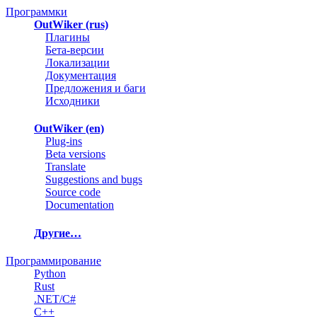
Программки
OutWiker (rus)
Плагины
Бета-версии
Локализации
Документация
Предложения и баги
Исходники
OutWiker (en)
Plug-ins
Beta versions
Translate
Suggestions and bugs
Source code
Documentation
Другие…
Программирование
Python
Rust
.NET/C#
C++