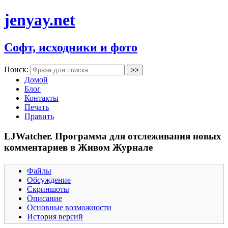
jenyay.net
Софт, исходники и фото
Поиск:
Домой
Блог
Контакты
Печать
Править
LJWatcher. Программа для отслеживания новых
комментариев в Живом Журнале
Файлы
Обсуждение
Скриншоты
Описание
Основные возможности
История версий