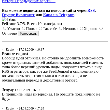
История предыдущих версий…
Вы можете подписаться на новости сайта через
RSS
,
Группу Вконтакте
или
Канал в Telegram
.
Рейтинг
3.7
/
5
. Всего
10
голос(а, ов)
Ужасно
Плохо
Так себе
Неплохо
Хорошо
Отлично
-= Eagle =-
17.08.2009 - 16:37
Feature request
Вообще идея отличная, но стоило бы добавить возможность
кроме отдельных записей добавлять пользователей (сделать
типа более верхний уровень ноды, получится что-то в виде
RSS-агрегатора, как тот же FeedDemon) и опциональную
возможность открытия ссылки в том же окне, а не
обязательный переход в дефолтовый браузер.
Jenyay
17.08.2009 - 16:53
В принципе, идея интересная. Но обещать пока ничего не
буду.
-= Eagle =-
24.08.2009 - 17:29