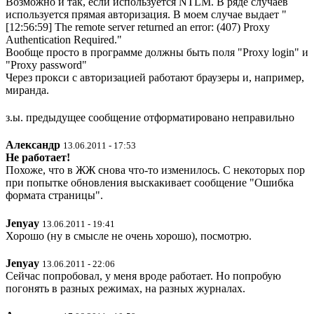
Возможно и так, если используется NTLM. В ряде случаев
используется прямая авторизация. В моем случае выдает "
[12:56:59] The remote server returned an error: (407) Proxy
Authentication Required."
Вообще просто в программе должны быть поля "Proxy login" и
"Proxy password"
Через прокси с авторизацией работают браузеры и, например,
миранда.
з.ы. предыдущее сообщение отформатировано неправильно
Александр
13.06.2011 - 17:53
Не работает!
Похоже, что в ЖЖ снова что-то изменилось. С некоторых пор
при попытке обновления выскакивает сообщение "Ошибка
формата страницы".
Jenyay
13.06.2011 - 19:41
Хорошо (ну в смысле не очень хорошо), посмотрю.
Jenyay
13.06.2011 - 22:06
Сейчас попробовал, у меня вроде работает. Но попробую
погонять в разных режимах, на разных журналах.