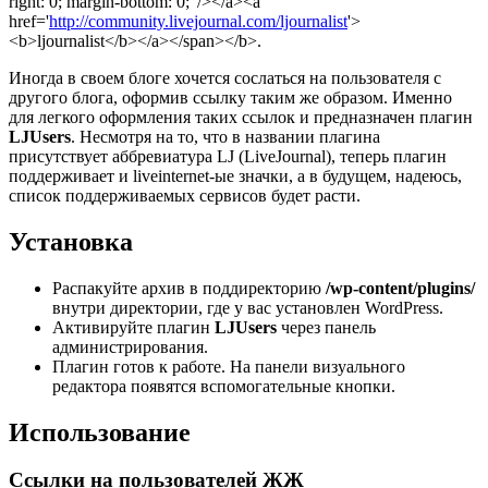
right: 0; margin-bottom: 0;' /></a><a
href='
http://community.livejournal.com/ljournalist
'>
<b>ljournalist</b></a></span></b>.
Иногда в своем блоге хочется сослаться на пользователя с
другого блога, оформив ссылку таким же образом. Именно
для легкого оформления таких ссылок и предназначен плагин
LJUsers
. Несмотря на то, что в названии плагина
присутствует аббревиатура LJ (LiveJournal), теперь плагин
поддерживает и liveinternet-ые значки, а в будущем, надеюсь,
список поддерживаемых сервисов будет расти.
Установка
Распакуйте архив в поддиректорию
/wp-content/plugins/
внутри директории, где у вас установлен WordPress.
Активируйте плагин
LJUsers
через панель
администрирования.
Плагин готов к работе. На панели визуального
редактора появятся вспомогательные кнопки.
Использование
Ссылки на пользователей ЖЖ