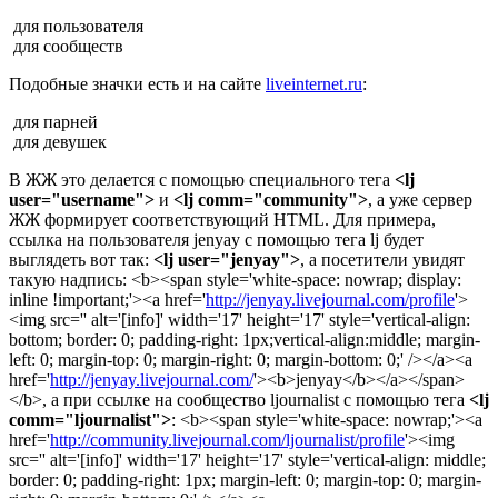
для пользователя
для сообществ
Подобные значки есть и на сайте
liveinternet.ru
:
для парней
для девушек
В ЖЖ это делается с помощью специального тега
<lj
user="username">
и
<lj comm="community">
, a уже сервер
ЖЖ формирует соответствующий HTML. Для примера,
ссылка на пользователя jenyay с помощью тега lj будет
выглядеть вот так:
<lj user="jenyay">
, а посетители увидят
такую надпись: <b><span style='white-space: nowrap; display:
inline !important;'><a href='
http://jenyay.livejournal.com/profile
'>
<img src='
' alt='[info]' width='17' height='17' style='vertical-align:
bottom; border: 0; padding-right: 1px;vertical-align:middle; margin-
left: 0; margin-top: 0; margin-right: 0; margin-bottom: 0;' /></a><a
href='
http://jenyay.livejournal.com/
'><b>jenyay</b></a></span>
</b>, а при ссылке на сообщество ljournalist с помощью тега
<lj
comm="ljournalist">
: <b><span style='white-space: nowrap;'><a
href='
http://community.livejournal.com/ljournalist/profile
'><img
src='
' alt='[info]' width='17' height='17' style='vertical-align: middle;
border: 0; padding-right: 1px; margin-left: 0; margin-top: 0; margin-