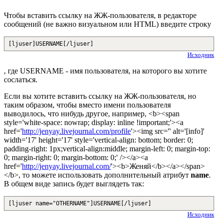
Чтобы вставить ссылку на ЖЖ-пользователя, в редакторе
сообщений (не важно визуальном или HTML) введите строку
[ljuser]USERNAME[/ljuser]
Исходник
, где USERNAME - имя пользователя, на которого вы хотите
сослаться.
Если вы хотите вставить ссылку на ЖЖ-пользователя, но
таким образом, чтобы вместо имени пользователя
выводилось, что нибудь другое, например, <b><span
style='white-space: nowrap; display: inline !important;'><a
href='
http://jenyay.livejournal.com/profile
'><img src='
' alt='[info]'
width='17' height='17' style='vertical-align: bottom; border: 0;
padding-right: 1px;vertical-align:middle; margin-left: 0; margin-top:
0; margin-right: 0; margin-bottom: 0;' /></a><a
href='
http://jenyay.livejournal.com/
'><b>Женяй</b></a></span>
</b>, то можете использовать дополнительный атрибут
name
.
В общем виде запись будет выглядеть так:
[ljuser name="OTHERNAME"]USERNAME[/ljuser]
Исходник