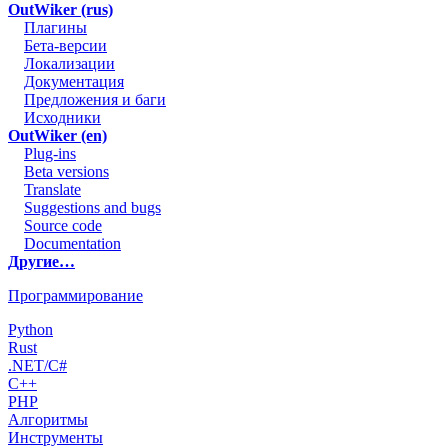
OutWiker (rus)
Плагины
Бета-версии
Локализации
Документация
Предложения и баги
Исходники
OutWiker (en)
Plug-ins
Beta versions
Translate
Suggestions and bugs
Source code
Documentation
Другие…
Программирование
Python
Rust
.NET/C#
C++
PHP
Алгоритмы
Инструменты