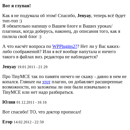
Вот я глупая!
Как я не подумала об этом! Спасибо,
Jenyay
, теперь всё будет
тип-топ :)
Я обязательно напишу о Вашем блоге и Ваших уроках/
плагинах, когда доберусь, наконец, до описания того, как я
пилила свой блог :)
А что насчёт вопроса по
WPPlugins2
?
? Нет ли у Вас каких-
либо соображений? Или я всё вообще напутала и ничего
такого в файлах виз. редактора не наблюдается?
Jenyay
19.01.2011 - 21:29
Про TinyMCE так по памяти ничего не скажу - давно в нем не
копался. Гляньте на
этот
плагин, он добавляет расширенные
возможности, но заложены ли они были изначально в
TinyMCE или нет надо разбираться.
Юлия
01.12.2011 - 16:16
Вот спасибо! ТО, что доктор прописал!
Егор
14.02.2012 - 22:59