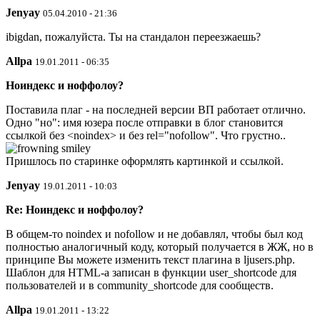
Jenyay
05.04.2010 - 21:36
ibigdan, пожалуйста. Ты на стандалон переезжаешь?
Allpa
19.01.2011 - 06:35
Ноиндекс и ноффолоу?
Поставила плаг - на последней версии ВП работает отлично.
Одно "но": имя юзера после отправки в блог становится
ссылкой без <noindex> и без rel="nofollow". Что грустно..
Пришлось по старинке оформлять картинкой и ссылкой.
Jenyay
19.01.2011 - 10:03
Re: Ноиндекс и ноффолоу?
В общем-то noindex и nofollow и не добавлял, чтобы был код
полностью аналогичный коду, который получается в ЖЖ, но в
принципе Вы можете изменить текст плагина в ljusers.php.
Шаблон для HTML-а записан в функции user_shortcode для
пользователей и в community_shortcode для сообществ.
Allpa
19.01.2011 - 13:22