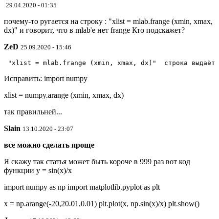
29.04.2020 - 01:35
почему-то ругается на строку : "xlist = mlab.frange (xmin, xmax,
dx)" и говорит, что в mlab'е нет frange Кто подскажет?
ZeD
25.09.2020 - 15:46
Исправить: import numpy
xlist = numpy.arange (xmin, xmax, dx)
так правильней...
Slain
13.10.2020 - 23:07
все можно сделать проще
Я скажу так статья может быть короче в 999 раз вот код
функции y = sin(x)/x
import numpy as np import matplotlib.pyplot as plt
x = np.arange(-20,20.01,0.01) plt.plot(x, np.sin(x)/x) plt.show()