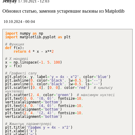
Jenyay
17.10.2021 - 12:03
Обновил статью, заменив устаревшие вызовы из Matplotlib
10.10.2024 - 00:04
import
numpy
as
np
import
matplotlib.
pyplot
as
plt
# Функция
def
f
(
x
)
:
return
4
* x - x**
2
# X мәндері
x
=
np.
linspace
(
-
1
,
5
,
100
)
y
=
f
(
x
)
# Графикті салу
plt.
plot
(
x
,
y
,
label
=
'y = 4x - x^2'
,
color
=
'blue'
)
plt.
axhline
(
0
,
color
=
'black'
,
lw
=
0.5
,
ls
=
'--'
)
plt.
axvline
(
0
,
color
=
'black'
,
lw
=
0.5
,
ls
=
'--'
)
plt.
scatter
(
[
0
,
4
]
,
[
0
,
0
]
,
color
=
'red'
)
# қиылысу
нүктелері
plt.
scatter
(
2
,
4
,
color
=
'green'
)
# максимум нүктесі
plt.
text
(
0
,
0
,
'(0, 0)'
,
fontsize
=
10
,
verticalalignment
=
'bottom'
)
plt.
text
(
4
,
0
,
'(4, 0)'
,
fontsize
=
10
,
verticalalignment
=
'bottom'
)
plt.
text
(
2
,
4
,
'(2, 4)'
,
fontsize
=
10
,
verticalalignment
=
'bottom'
)
# Жиынтық параметрлері
plt.
title
(
'График y = 4x - x^2'
)
plt.
xlabel
(
'x'
)
plt.
ylabel
(
'y'
)