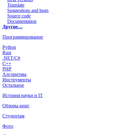
Translate
Suggestions and bugs
Source code
Documentation
Другие…
Программирование
Python
Rust
.NET/C#
C++
PHP
Алгоритмы
Инструменты
Остальное
История науки и IT
Обзоры книг
Студентам
Фото