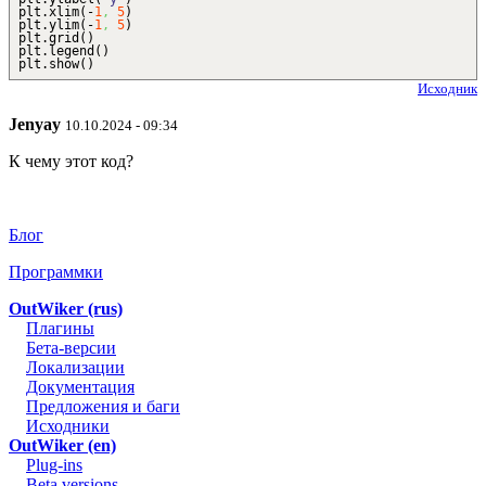
plt.
xlim
(
-
1
,
5
)
plt.
ylim
(
-
1
,
5
)
plt.
grid
(
)
plt.
legend
(
)
plt.
show
(
)
Исходник
Jenyay
10.10.2024 - 09:34
К чему этот код?
Блог
Программки
OutWiker (rus)
Плагины
Бета-версии
Локализации
Документация
Предложения и баги
Исходники
OutWiker (en)
Plug-ins
Beta versions