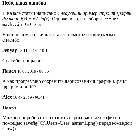
Небольшая ошибка
В начале статьи написано
Следующий пример строит график
функции f(x) = x / sin(x):
Однако, в коде наоборот
return
math.sin (x) / x
В остальном - отличная статья, помогает освоить язык,
спасибо!
Jenyay
13.11.2014 - 10:19
Спасибо, поправил.
Павел
16.05.2019 - 06:05
А как программно сохранить нарисованный график в файл
jpg, png или tiff?
Alex
16.07.2019 - 06:41
Павел
Можно попробовать сохранить нарисованные графики с
помощью savefig('C:\\Users\\User_name\\1.png') перед командой
show().