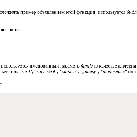
усложнять пример объявлением этой функции, используется биб
щее окно:
т, используется именованный параметр
family
(в качестве альтерн
значения:
"serif"
,
"sans-serif"
,
"cursive"
,
"fantasy"
,
"monospace"
или 
е.