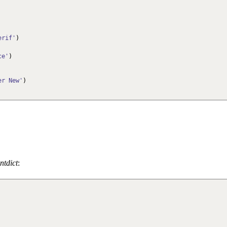
erif'
)
ce'
)
er New'
)
ntdict
: