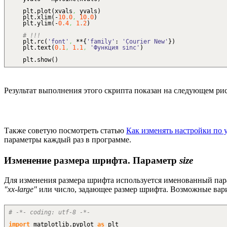
plt.
plot
(
xvals
,
yvals
)
plt.
xlim
(
-
10.0
,
10.0
)
plt.
ylim
(
-
0.4
,
1.2
)
# !!!
plt.
rc
(
'font'
,
**
{
'family'
:
'Courier New'
}
)
plt.
text
(
0.1
,
1.1
,
'Функция sinc'
)
plt.
show
(
)
Результат выполнения этого скрипта показан на следующем ри
Также советую посмотреть статью
Как изменять настройки по
параметры каждый раз в программе.
Изменение размера шрифта. Параметр
size
Для изменения размера шрифта используется именованный па
"xx-large"
или число, задающее размер шрифта. Возможные вар
# -*- coding: utf-8 -*-
import
matplotlib.
pyplot
as
plt