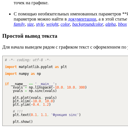
точек на графике.
С помощью необязательных именованных параметров **
параметров можно найти в
документации
, а в этой стат
family
,
size
,
style
,
weight
,
color
,
backgroundcolor
,
alpha
,
bbox
Простой вывод текста
Для начала выведем рядом с графиком текст с оформлением по
# -*- coding: utf-8 -*-
import
matplotlib.
pyplot
as
plt
import
numpy
as
np
if
__name__
==
'__main__'
:
xvals
=
np.
linspace
(
-
10.0
,
10.0
,
300
)
yvals
=
np.
sinc
(
xvals
)
plt.
plot
(
xvals
,
yvals
)
plt.
xlim
(
-
10.0
,
10.0
)
plt.
ylim
(
-
0.4
,
1.2
)
# !!!
plt.
text
(
0.1
,
1.1
,
'Функция sinc'
)
plt.
show
(
)