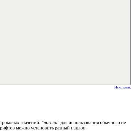
Исходник
строковых значений:
"normal"
для использования обычного не
шрифтов можно установить разный наклон.