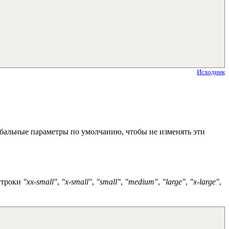
Исходник
лобальные параметры по умолчанию, чтобы не изменять эти
 строки
"xx-small"
,
"x-small"
,
"small"
,
"medium"
,
"large"
,
"x-large"
,