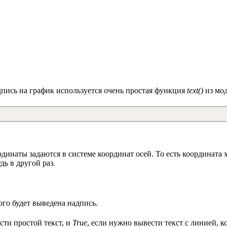
дпись на график используется очень простая функция
text()
из мо
инаты задаются в системе координат осей. То есть координата x
ь в другой раз.
го будет выведена надпись.
сти простой текст, и
True
, если нужно вывести текст с линией, 