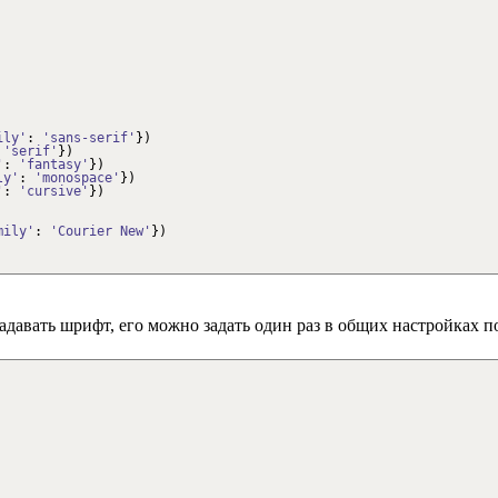
ily'
:
'sans-serif'
}
)
:
'serif'
}
)
'
:
'fantasy'
}
)
ly'
:
'monospace'
}
)
'
:
'cursive'
}
)
mily'
:
'Courier New'
}
)
адавать шрифт, его можно задать один раз в общих настройках 