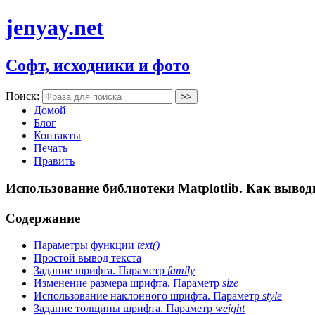
jenyay.net
Софт, исходники и фото
Поиск:
Домой
Блог
Контакты
Печать
Править
Использование библиотеки Matplotlib. Как вывод
Содержание
Параметры функции
text()
Простой вывод текста
Задание шрифта. Параметр
family
Изменение размера шрифта. Параметр
size
Использование наклонного шрифта. Параметр
style
Задание толщины шрифта. Параметр
weight