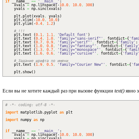
if
__name__
==
'__main__'
:
xvals
=
np.
linspace
(
-
10.0
,
10.0
,
300
)
yvals
=
np.
sinc
(
xvals
)
plt.
plot
(
xvals
,
yvals
)
plt.
xlim
(
-
10.0
,
10.0
)
plt.
ylim
(
-
0.4
,
1.2
)
# !!!
plt.
text
(
0.1
,
1.1
,
'Default font'
)
plt.
text
(
0.4
,
1.0
,
'family="sans-serif"'
,
fontdict
=
{
'fam
plt.
text
(
0.7
,
0.9
,
'family="serif"'
,
fontdict
=
{
'family'
plt.
text
(
1.0
,
0.8
,
'family="fantasy"'
,
fontdict
=
{
'family
plt.
text
(
1.3
,
0.7
,
'family="monospace"'
,
fontdict
=
{
'fami
plt.
text
(
1.6
,
0.6
,
'family="cursive"'
,
fontdict
=
{
'family
# Задание шрифта по имени
plt.
text
(
1.9
,
0.5
,
'family="Courier New"'
,
fontdict
=
{
'fa
plt.
show
(
)
Если вы не хотите каждый раз при вызове функции
text()
явно з
# -*- coding: utf-8 -*-
import
matplotlib.
pyplot
as
plt
import
numpy
as
np
if
__name__
==
'__main__'
:
xvals
=
np.
linspace
(
-
10.0
,
10.0
,
300
)
yvals
=
np.
sinc
(
xvals
)