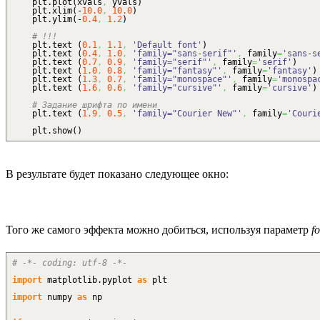
plt.
plot
(
xvals
,
yvals
)
plt.
xlim
(
-
10.0
,
10.0
)
plt.
ylim
(
-
0.4
,
1.2
)
# !!!
plt.
text
(
0.1
,
1.1
,
'Default font'
)
plt.
text
(
0.4
,
1.0
,
'family="sans-serif"'
,
family
=
'sans-s
plt.
text
(
0.7
,
0.9
,
'family="serif"'
,
family
=
'serif'
)
plt.
text
(
1.0
,
0.8
,
'family="fantasy"'
,
family
=
'fantasy'
)
plt.
text
(
1.3
,
0.7
,
'family="monospace"'
,
family
=
'monospa
plt.
text
(
1.6
,
0.6
,
'family="cursive"'
,
family
=
'cursive'
)
# Задание шрифта по имени
plt.
text
(
1.9
,
0.5
,
'family="Courier New"'
,
family
=
'Couri
plt.
show
(
)
В результате будет показано следующее окно:
Того же самого эффекта можно добиться, используя параметр
fo
# -*- coding: utf-8 -*-
import
matplotlib.
pyplot
as
plt
import
numpy
as
np