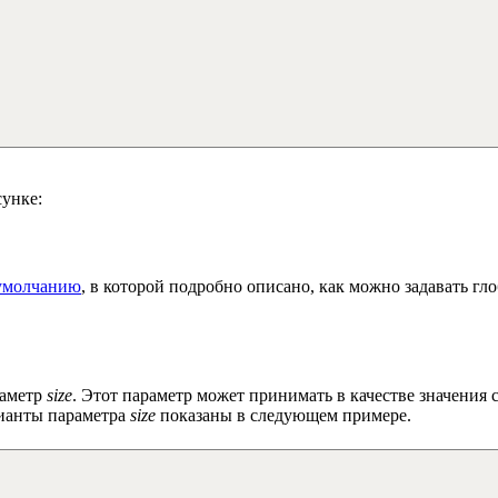
сунке:
 умолчанию
, в которой подробно описано, как можно задавать г
раметр
size
. Этот параметр может принимать в качестве значения
ианты параметра
size
показаны в следующем примере.