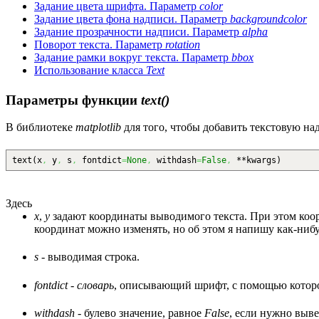
Задание цвета шрифта. Параметр
color
Задание цвета фона надписи. Параметр
backgroundcolor
Задание прозрачности надписи. Параметр
alpha
Поворот текста. Параметр
rotation
Задание рамки вокруг текста. Параметр
bbox
Использование класса
Text
Параметры функции
text()
В библиотеке
matplotlib
для того, чтобы добавить текстовую на
text
(
x
,
y
,
s
,
fontdict
=
None
,
withdash
=
False
,
**kwargs
)
Здесь
x
,
y
задают координаты выводимого текста. При этом коорд
координат можно изменять, но об этом я напишу как-нибуд
s
- выводимая строка.
fontdict
-
словарь
, описывающий шрифт, с помощью которо
withdash
- булево значение, равное
False
, если нужно выве