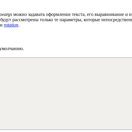
kwargs
можно задавать оформление текста, его выравнивание и 
ье будут рассмотрены только те параметры, которые непосредствен
и
rotation
.
 умолчанию.