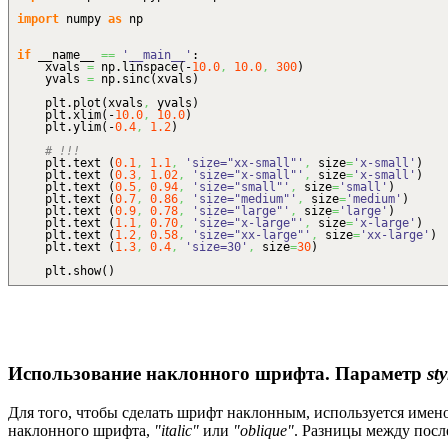
import
numpy
as
np
if
__name__
==
'__main__'
:
xvals
=
np.
linspace
(
-
10.0
,
10.0
,
300
)
yvals
=
np.
sinc
(
xvals
)
plt.
plot
(
xvals
,
yvals
)
plt.
xlim
(
-
10.0
,
10.0
)
plt.
ylim
(
-
0.4
,
1.2
)
# !!!
plt.
text
(
0.1
,
1.1
,
'size="xx-small"'
,
size
=
'x-small'
)
plt.
text
(
0.3
,
1.02
,
'size="x-small"'
,
size
=
'x-small'
)
plt.
text
(
0.5
,
0.94
,
'size="small"'
,
size
=
'small'
)
plt.
text
(
0.7
,
0.86
,
'size="medium"'
,
size
=
'medium'
)
plt.
text
(
0.9
,
0.78
,
'size="large"'
,
size
=
'large'
)
plt.
text
(
1.1
,
0.70
,
'size="x-large"'
,
size
=
'x-large'
)
plt.
text
(
1.2
,
0.58
,
'size="xx-large"'
,
size
=
'xx-large'
)
plt.
text
(
1.3
,
0.4
,
'size=30'
,
size
=
30
)
plt.
show
(
)
Использование наклонного шрифта. Параметр
sty
Для того, чтобы сделать шрифт наклонным, используется име
наклонного шрифта,
"italic"
или
"oblique"
. Разницы между посл