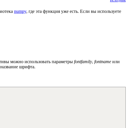
Исходник
лиотека
numpy
, где эта функция уже есть. Если вы используете
ативы можно использовать параметры
fontfamily
,
fontname
или
название шрифта.