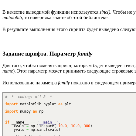
В качестве выводимой функции используется
sinc()
. Чтобы не 
matplotlib
, то наверняка знаете об этой библиотеке.
В результате выполнения этого скрипта будет выведено следую
Задание шрифта. Параметр
family
Для того, чтобы поменять шрифт, которым будет выведен текс
name
). Этот параметр может принимать следующие строковые 
Использование параметра
family
показано в следующем пример
# -*- coding: utf-8 -*-
import
matplotlib.
pyplot
as
plt
import
numpy
as
np
if
__name__
==
'__main__'
:
xvals
=
np.
linspace
(
-
10.0
,
10.0
,
300
)
yvals
=
np.
sinc
(
xvals
)