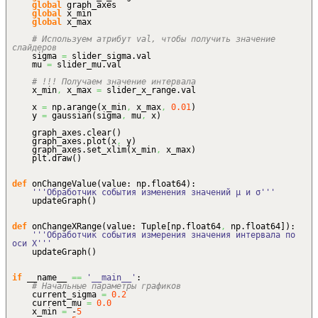
global
graph_axes
global
x_min
global
x_max
# Используем атрибут val, чтобы получить значение
слайдеров
sigma
=
slider_sigma.
val
mu
=
slider_mu.
val
# !!! Получаем значение интервала
x_min
,
x_max
=
slider_x_range.
val
x
=
np.
arange
(
x_min
,
x_max
,
0.01
)
y
=
gaussian
(
sigma
,
mu
,
x
)
graph_axes.
clear
(
)
graph_axes.
plot
(
x
,
y
)
graph_axes.
set_xlim
(
x_min
,
x_max
)
plt.
draw
(
)
def
onChangeValue
(
value: np.
float64
)
:
'''Обработчик события изменения значений μ и σ'''
updateGraph
(
)
def
onChangeXRange
(
value: Tuple
[
np.
float64
,
np.
float64
]
)
:
'''Обработчик события измерения значения интервала по
оси X'''
updateGraph
(
)
if
__name__
==
'__main__'
:
# Начальные параметры графиков
current_sigma
=
0.2
current_mu
=
0.0
x_min
=
-
5