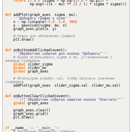
return
(
1.0
/
(
sigma * np.
sqrt
(
2.0
* np.
pi
)
)
*
np.
exp
(
-
(
(
x - mu
)
**
2
)
/
(
2
* sigma * sigma
)
)
)
def
addPlot
(
graph_axes
,
sigma
,
mu
)
:
'''Добавить график к осям'''
x
=
np.
linspace
(
-
5.0
,
5.0
,
300
)
y
=
gaussian
(
sigma
,
mu
,
x
)
graph_axes.
plot
(
x
,
y
)
# Нужно для обновления графика
plt.
draw
(
)
def
onButtonAddClicked
(
event
)
:
'''Обработчик события для кнопки "Добавить"'''
# Будем использовать sigma и mu, установленные с
помощью слайдеров
global
slider_sigma
global
slider_mu
global
graph_axes
# Используем атрибут val, чтобы получить значение
слайдеров
addPlot
(
graph_axes
,
slider_sigma.
val
,
slider_mu.
val
)
def
onButtonClearClicked
(
event
)
:
'''!!! Обработчик события нажатия кнопки "Очистить"'''
global
graph_axes
graph_axes.
clear
(
)
graph_axes.
grid
(
)
plt.
draw
(
)
if
__name__
==
'__main__'
:
# Начальные параметры графиков