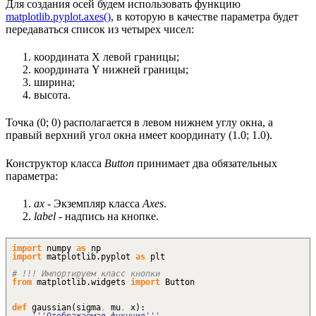
Для создания осей будем использовать функцию
matplotlib.pyplot.axes()
, в которую в качестве параметра будет
передаваться список из четырех чисел:
координата X левой границы;
координата Y нижней границы;
ширина;
высота.
Точка (0; 0) располагается в левом нижнем углу окна, а
правый верхний угол окна имеет координату (1.0; 1.0).
Конструктор класса
Button
принимает два обязательных
параметра:
ax
- Экземпляр класса
Axes
.
label
- надпись на кнопке.
import
numpy
as
np
import
matplotlib.
pyplot
as
plt
# !!! Импортируем класс кнопки
from
matplotlib.
widgets
import
Button
def
gaussian
(
sigma
,
mu
,
x
)
: