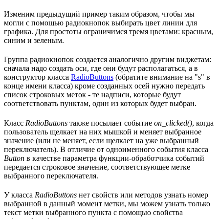
Изменим предыдущий пример таким образом, чтобы мы
могли с помощью радиокнопок выбирать цвет линии для
графика. Для простоты ограничимся тремя цветами: красным,
синим и зеленым.
Группа радиокнопок создается аналогично другим виджетам:
сначала надо создать оси, где они будут располагаться, а в
конструктор класса
RadioButtons
(обратите внимание на "s" в
конце имени класса) кроме созданных осей нужно передать
список строковых меток - те надписи, которые будут
соответствовать пунктам, один из которых будет выбран.
Класс
RadioButtons
также посылает событие
on_clicked()
, когда
пользователь щелкает на них мышкой и меняет выбранное
значение (или не меняет, если щелкает на уже выбранный
переключатель). В отличие от одноименного события класса
Button
в качестве параметра функции-обработчика событий
передается строковое значение, соответствующее метке
выбранного переключателя.
У класса
RadioButtons
нет свойств или методов узнать номер
выбранной в данный момент метки, мы можем узнать только
текст метки выбранного пункта с помощью свойства