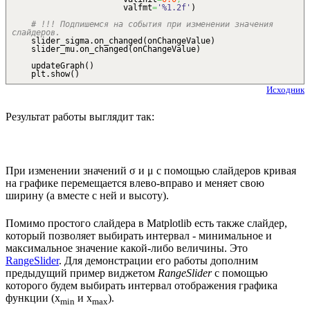
valfmt
=
'%1.2f'
)
# !!! Подпишемся на события при изменении значения
слайдеров.
slider_sigma.
on_changed
(
onChangeValue
)
slider_mu.
on_changed
(
onChangeValue
)
updateGraph
(
)
plt.
show
(
)
Исходник
Результат работы выглядит так:
При изменении значений σ и μ с помощью слайдеров кривая
на графике перемещается влево-вправо и меняет свою
ширину (а вместе с ней и высоту).
Помимо простого слайдера в Matplotlib есть также слайдер,
который позволяет выбирать интервал - минимальное и
максимальное значение какой-либо величины. Это
RangeSlider
. Для демонстрации его работы дополним
предыдущий пример виджетом
RangeSlider
с помощью
которого будем выбирать интервал отображения графика
функции (x
и x
).
min
max