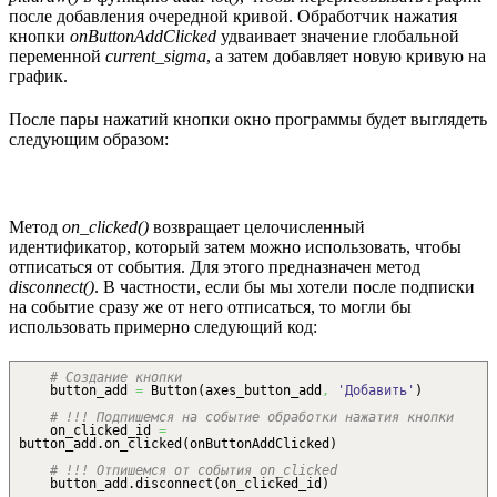
после добавления очередной кривой. Обработчик нажатия
кнопки
onButtonAddClicked
удваивает значение глобальной
переменной
current_sigma
, а затем добавляет новую кривую на
график.
После пары нажатий кнопки окно программы будет выглядеть
следующим образом:
Метод
on_clicked()
возвращает целочисленный
идентификатор, который затем можно использовать, чтобы
отписаться от события. Для этого предназначен метод
disconnect()
. В частности, если бы мы хотели после подписки
на событие сразу же от него отписаться, то могли бы
использовать примерно следующий код:
# Создание кнопки
button_add
=
Button
(
axes_button_add
,
'Добавить'
)
# !!! Подпишемся на событие обработки нажатия кнопки
on_clicked_id
=
button_add.
on_clicked
(
onButtonAddClicked
)
# !!! Отпишемся от события on_clicked
button_add.
disconnect
(
on_clicked_id
)