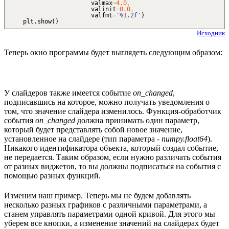
valmax
=
4.0
,
valinit
=
0.0
,
valfmt
=
'%1.2f'
)
plt.
show
(
)
Исходник
Теперь окно программы будет выглядеть следующим образом:
У слайдеров также имеется событие
on_changed
,
подписавшись на которое, можно получать уведомления о
том, что значение слайдера изменилось. Функция-обработчик
события
on_changed
должна принимать один параметр,
который будет представлять собой новое значение,
установленное на слайдере (тип параметра -
numpy.float64
).
Никакого идентификатора объекта, который создал событие,
не передается. Таким образом, если нужно различать события
от разных виджетов, то вы должны подписаться на события с
помощью разных функций.
Изменим наш пример. Теперь мы не будем добавлять
несколько разных графиков с различными параметрами, а
станем управлять параметрами одной кривой. Для этого мы
уберем все кнопки, а изменение значений на слайдерах будет