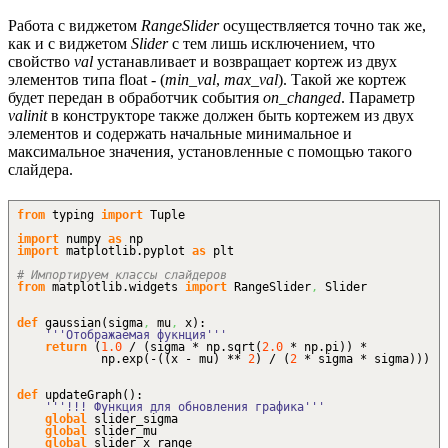
Работа с виджетом
RangeSlider
осуществляется точно так же,
как и с виджетом
Slider
с тем лишь исключением, что
свойство
val
устанавливает и возвращает кортеж из двух
элементов типа float - (
min_val
,
max_val
). Такой же кортеж
будет передан в обработчик события
on_changed
. Параметр
valinit
в конструкторе также должен быть кортежем из двух
элементов и содержать начальные минимальное и
максимальное значения, установленные с помощью такого
слайдера.
from
typing
import
Tuple
import
numpy
as
np
import
matplotlib.
pyplot
as
plt
# Импортируем классы слайдеров
from
matplotlib.
widgets
import
RangeSlider
,
Slider
def
gaussian
(
sigma
,
mu
,
x
)
:
'''Отображаемая фукнция'''
return
(
1.0
/
(
sigma * np.
sqrt
(
2.0
* np.
pi
)
)
*
np.
exp
(
-
(
(
x - mu
)
**
2
)
/
(
2
* sigma * sigma
)
)
)
def
updateGraph
(
)
:
'''!!! Функция для обновления графика'''
global
slider_sigma
global
slider_mu
global
slider_x_range