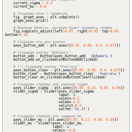
current_sigma
=
0.2
current_mu
=
0.0
# Создадим окно с графиком
fig
,
graph_axes
=
plt.
subplots
(
)
graph_axes.
grid
(
)
# Выделим область, которую будет занимать график
fig.
subplots_adjust
(
left
=
0.07
,
right
=
0.95
,
top
=
0.95
,
bottom
=
0.4
)
# Создадим оси для кнопки
axes_button_add
=
plt.
axes
(
[
0.55
,
0.05
,
0.4
,
0.075
]
)
# Создадим кнопку "Добавить"
button_add
=
Button
(
axes_button_add
,
'Добавить'
)
button_add.
on_clicked
(
onButtonAddClicked
)
# !!! Создадим кнопку "Очистить"
axes_button_clear
=
plt.
axes
(
[
0.05
,
0.05
,
0.4
,
0.075
]
)
button_clear
=
Button
(
axes_button_clear
,
'Очистить'
)
button_clear.
on_clicked
(
onButtonClearClicked
)
# Создадим слайдер для задания sigma
axes_slider_sigma
=
plt.
axes
(
[
0.05
,
0.25
,
0.85
,
0.04
]
)
slider_sigma
=
Slider
(
axes_slider_sigma
,
label
=
'σ'
,
valmin
=
0.1
,
valmax
=
1.0
,
valinit
=
0.5
,
valfmt
=
'%1.2f'
)
# Создадим слайдер для задания mu
axes_slider_mu
=
plt.
axes
(
[
0.05
,
0.17
,
0.85
,
0.04
]
)
slider_mu
=
Slider
(
axes_slider_mu
,
label
=
'μ'
,
valmin
=
-
4.0
,