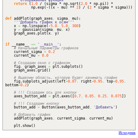
'''Отображаемая фукнция'''
return
(
1.0
/
(
sigma * np.
sqrt
(
2.0
* np.
pi
)
)
*
np.
exp
(
-
(
(
x - mu
)
**
2
)
/
(
2
* sigma * sigma
)
)
)
def
addPlot
(
graph_axes
,
sigma
,
mu
)
:
'''Добавить график к осям'''
x
=
np.
linspace
(
-
5.0
,
5.0
,
300
)
y
=
gaussian
(
sigma
,
mu
,
x
)
graph_axes.
plot
(
x
,
y
)
if
__name__
==
'__main__'
:
# Начальные параметры графиков
current_sigma
=
0.2
current_mu
=
0.0
# Создадим окно с графиком
fig
,
graph_axes
=
plt.
subplots
(
)
graph_axes.
grid
(
)
# Выделим область, которую будет занимать график
fig.
subplots_adjust
(
left
=
0.07
,
right
=
0.95
,
top
=
0.95
,
bottom
=
0.2
)
# !!! Создадим ось для кнопки
axes_button_add
=
plt.
axes
(
[
0.7
,
0.05
,
0.25
,
0.075
]
)
# !!! Создадим кнопку
button_add
=
Button
(
axes_button_add
,
'Добавить'
)
# Добавить график
addPlot
(
graph_axes
,
current_sigma
,
current_mu
)
plt.
show
(
)
Исходник