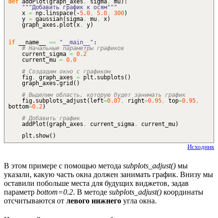
def
addPlot
(
graph_axes
,
sigma
,
mu
)
:
"""Добавить график к осям"""
x
=
np.
linspace
(
-
5.0
,
5.0
,
300
)
y
=
gaussian
(
sigma
,
mu
,
x
)
graph_axes.
plot
(
x
,
y
)
if
__name__
==
"__main__"
:
# Начальные параметры графиков
current_sigma
=
0.2
current_mu
=
0.0
# Создадим окно с графиком
fig
,
graph_axes
=
plt.
subplots
(
)
graph_axes.
grid
(
)
# Выделим область, которую будет занимать график
fig.
subplots_adjust
(
left
=
0.07
,
right
=
0.95
,
top
=
0.95
,
bottom
=
0.2
)
# Добавить график
addPlot
(
graph_axes
,
current_sigma
,
current_mu
)
plt.
show
(
)
Исходник
В этом примере с помощью метода
subplots_adjust()
мы
указали, какую часть окна должен занимать график. Внизу мы
оставили побольше места для будущих виджетов, задав
параметр
bottom=0.2
. В методе
subplots_adjust()
координаты
отсчитываются от
левого нижнего
угла окна.