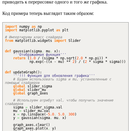
приводить к перерисовке одного и того же графика.
Код примера теперь выглядит таким образом:
import
numpy
as
np
import
matplotlib.
pyplot
as
plt
# Импортируем класс слайдера
from
matplotlib.
widgets
import
Slider
def
gaussian
(
sigma
,
mu
,
x
)
:
'''Отображаемая фукнция'''
return
(
1.0
/
(
sigma * np.
sqrt
(
2.0
* np.
pi
)
)
*
np.
exp
(
-
(
(
x - mu
)
**
2
)
/
(
2
* sigma * sigma
)
)
)
def
updateGraph
(
)
:
'''!!! Функция для обновления графика'''
# Будем использовать sigma и mu, установленные с
помощью слайдеров
global
slider_sigma
global
slider_mu
global
graph_axes
# Используем атрибут val, чтобы получить значение
слайдеров
sigma
=
slider_sigma.
val
mu
=
slider_mu.
val
x
=
np.
linspace
(
-
5.0
,
5.0
,
300
)
y
=
gaussian
(
sigma
,
mu
,
x
)
graph_axes.
clear
(
)
graph_axes.
plot
(
x
,
y
)