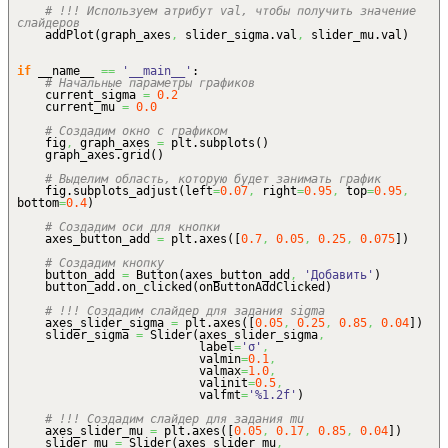
# !!! Используем атрибут val, чтобы получить значение
слайдеров
addPlot
(
graph_axes
,
slider_sigma.
val
,
slider_mu.
val
)
if
__name__
==
'__main__'
:
# Начальные параметры графиков
current_sigma
=
0.2
current_mu
=
0.0
# Создадим окно с графиком
fig
,
graph_axes
=
plt.
subplots
(
)
graph_axes.
grid
(
)
# Выделим область, которую будет занимать график
fig.
subplots_adjust
(
left
=
0.07
,
right
=
0.95
,
top
=
0.95
,
bottom
=
0.4
)
# Создадим оси для кнопки
axes_button_add
=
plt.
axes
(
[
0.7
,
0.05
,
0.25
,
0.075
]
)
# Создадим кнопку
button_add
=
Button
(
axes_button_add
,
'Добавить'
)
button_add.
on_clicked
(
onButtonAddClicked
)
# !!! Создадим слайдер для задания sigma
axes_slider_sigma
=
plt.
axes
(
[
0.05
,
0.25
,
0.85
,
0.04
]
)
slider_sigma
=
Slider
(
axes_slider_sigma
,
label
=
'σ'
,
valmin
=
0.1
,
valmax
=
1.0
,
valinit
=
0.5
,
valfmt
=
'%1.2f'
)
# !!! Создадим слайдер для задания mu
axes_slider_mu
=
plt.
axes
(
[
0.05
,
0.17
,
0.85
,
0.04
]
)
slider_mu
=
Slider
(
axes_slider_mu
,