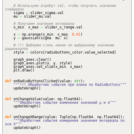
# Используем атрибут val, чтобы получить значение
слайдеров
sigma
=
slider_sigma.
val
mu
=
slider_mu.
val
# Получаем значение интервала
x_min
,
x_max
=
slider_x_range.
val
x
=
np.
arange
(
x_min
,
x_max
,
0.01
)
y
=
gaussian
(
sigma
,
mu
,
x
)
# !!! Выберем стиль линии по выбранному значению
радиокнопок
style
=
colors
[
radiobuttons_color.
value_selected
]
graph_axes.
clear
(
)
graph_axes.
plot
(
x
,
y
,
style
)
graph_axes.
set_xlim
(
x_min
,
x_max
)
plt.
draw
(
)
def
onRadioButtonsClicked
(
value:
str
)
:
"""!!! Обработчик события при клике по RadioButtons"""
updateGraph
(
)
def
onChangeValue
(
value: np.
float64
)
:
"""Обработчик события изменения значений μ и σ"""
updateGraph
(
)
def
onChangeXRange
(
value: Tuple
[
np.
float64
,
np.
float64
]
)
:
"""Обработчик события измерения значения интервала по
оси X"""
updateGraph
(
)