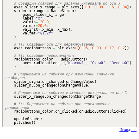
# Создадим слайдер для задания интервала по оси X
axes_slider_x_range
=
plt.
axes
(
[
0.3
,
0.09
,
0.5
,
0.04
]
)
slider_x_range
=
RangeSlider
(
axes_slider_x_range
,
label
=
"x"
,
valmin
=
-
20.0
,
valmax
=
20.0
,
valinit
=
(
x_min
,
x_max
)
,
valfmt
=
"%1.2f"
,
)
# !!! Создадим оси для переключателей
axes_radiobuttons
=
plt.
axes
(
[
0.05
,
0.09
,
0.17
,
0.2
]
)
# !!! Создадим переключатель
radiobuttons_color
=
RadioButtons
(
axes_radiobuttons
,
[
"Красный"
,
"Синий"
,
"Зеленый"
]
)
# Подпишемся на события при изменении значения
слайдеров.
slider_sigma.
on_changed
(
onChangeValue
)
slider_mu.
on_changed
(
onChangeValue
)
# Подпишемся на событие изменения интервала по оси X
slider_x_range.
on_changed
(
onChangeXRange
)
# !!! Подпишемся на событие при переключении
радиокнопок
radiobuttons_color.
on_clicked
(
onRadioButtonsClicked
)
updateGraph
(
)
plt.
show
(
)
Исходник