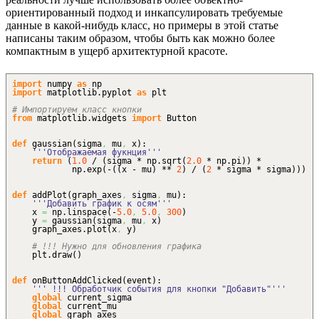
ориентированный подход и инкапсулировать требуемые
данные в какой-нибудь класс, но примеры в этой статье
написаны таким образом, чтобы быть как можно более
компактным в ущерб архитектурной красоте.
import
numpy
as
np
import
matplotlib.
pyplot
as
plt
# Импортируем класс кнопки
from
matplotlib.
widgets
import
Button
def
gaussian
(
sigma
,
mu
,
x
)
:
'''Отображаемая фукнция'''
return
(
1.0
/
(
sigma * np.
sqrt
(
2.0
* np.
pi
)
)
*
np.
exp
(
-
(
(
x - mu
)
**
2
)
/
(
2
* sigma * sigma
)
)
)
def
addPlot
(
graph_axes
,
sigma
,
mu
)
:
'''Добавить график к осям'''
x
=
np.
linspace
(
-
5.0
,
5.0
,
300
)
y
=
gaussian
(
sigma
,
mu
,
x
)
graph_axes.
plot
(
x
,
y
)
# !!! Нужно для обновления графика
plt.
draw
(
)
def
onButtonAddClicked
(
event
)
:
''' !!! Обработчик события для кнопки "Добавить"'''
global
current_sigma
global
current_mu
global
graph_axes