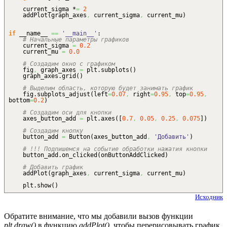
current_sigma *
=
2
addPlot
(
graph_axes
,
current_sigma
,
current_mu
)
if
__name__
==
'__main__'
:
# Начальные параметры графиков
current_sigma
=
0.2
current_mu
=
0.0
# Создадим окно с графиком
fig
,
graph_axes
=
plt.
subplots
(
)
graph_axes.
grid
(
)
# Выделим область, которую будет занимать график
fig.
subplots_adjust
(
left
=
0.07
,
right
=
0.95
,
top
=
0.95
,
bottom
=
0.2
)
# Создадим оси для кнопки
axes_button_add
=
plt.
axes
(
[
0.7
,
0.05
,
0.25
,
0.075
]
)
# Создадим кнопку
button_add
=
Button
(
axes_button_add
,
'Добавить'
)
# !!! Подпишемся на событие обработки нажатия кнопки
button_add.
on_clicked
(
onButtonAddClicked
)
# Добавить график
addPlot
(
graph_axes
,
current_sigma
,
current_mu
)
plt.
show
(
)
Исходник
Обратите внимание, что мы добавили вызов функции
plt.draw()
в функцию
addPlot()
, чтобы перерисовывать график