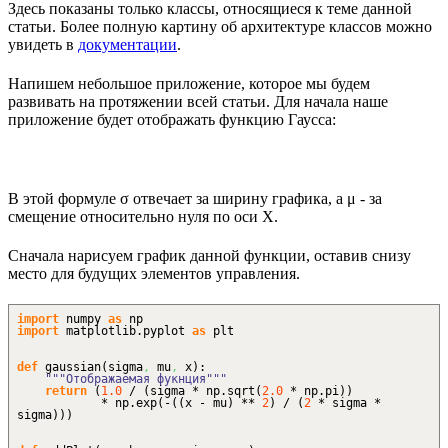
Здесь показаны только классы, относящиеся к теме данной
статьи. Более полную картину об архитектуре классов можно
увидеть в
документации
.
Напишем небольшое приложение, которое мы будем
развивать на протяжении всей статьи. Для начала наше
приложение будет отображать функцию Гаусса:
В этой формуле σ отвечает за ширину графика, а μ - за
смещение относительно нуля по оси X.
Сначала нарисуем график данной функции, оставив снизу
место для будущих элементов управления.
import
numpy
as
np
import
matplotlib.
pyplot
as
plt
def
gaussian
(
sigma
,
mu
,
x
)
:
"""Отображаемая фукнция"""
return
(
1.0
/
(
sigma * np.
sqrt
(
2.0
* np.
pi
)
)
* np.
exp
(
-
(
(
x - mu
)
**
2
)
/
(
2
* sigma *
sigma
)
)
)