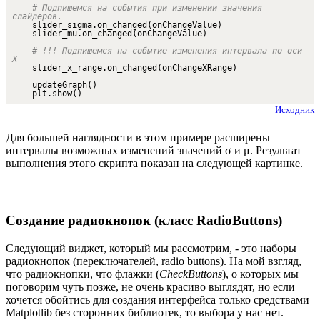
# Подпишемся на события при изменении значения
слайдеров.
slider_sigma.
on_changed
(
onChangeValue
)
slider_mu.
on_changed
(
onChangeValue
)
# !!! Подпишемся на событие изменения интервала по оси
X
slider_x_range.
on_changed
(
onChangeXRange
)
updateGraph
(
)
plt.
show
(
)
Исходник
Для большей наглядности в этом примере расширены
интервалы возможных изменений значений σ и μ. Результат
выполнения этого скрипта показан на следующей картинке.
Создание радиокнопок (класс RadioButtons)
Следующий виджет, который мы рассмотрим, - это наборы
радиокнопок (переключателей, radio buttons). На мой взгляд,
что радиокнопки, что флажки (
CheckButtons
), о которых мы
поговорим чуть позже, не очень красиво выглядят, но если
хочется обойтись для создания интерфейса только средствами
Matplotlib без сторонних библиотек, то выбора у нас нет.