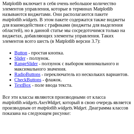
Matplotlib включает в себя очень небольшое количество
элементов управления, которые в терминах Matplotlib
называются виджетами. Они располагаются пакете
matplotlib.widgets
. В этом пакете содержатся также виджеты
для взаимодействия с графиками (виджеты для выделения
областей), но в данной статье мы сосредоточимся только на
виджетах, добавляющих элементы управления. Таких
элементов всего шесть (в Matplotlib версии 3.7):
Button
- простая кнопка.
Slider
- ползунок.
RangeSlider
- ползунок с выбором минимального и
максимального значения.
RadioButtons
- переключатель из нескольких вариантов.
CheckButtons
- флажок.
TextBox
- поле ввода текста.
Все эти классы являются производными от класса
matplotlib.widgets.AxesWidget
, который в свою очередь является
производным от
matplotlib.widgets.Widget
. Диаграмма классов
показана на следующем рисунке: