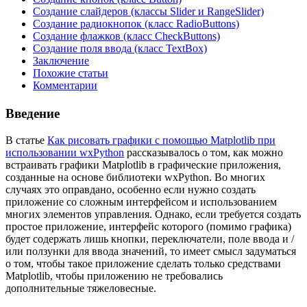
Создание слайдеров (классы Slider и RangeSlider)
Создание радиокнопок (класс RadioButtons)
Создание флажков (класс CheckButtons)
Создание поля ввода (класс TextBox)
Заключение
Похожие статьи
Комментарии
Введение
В статье
Как рисовать графики с помощью Matplotlib при
использовании wxPython
рассказывалось о том, как можно
встраивать графики Matplotlib в графические приложения,
созданные на основе библиотеки wxPython. Во многих
случаях это оправдано, особенно если нужно создать
приложение со сложным интерфейсом и использованием
многих элементов управления. Однако, если требуется создать
простое приложение, интерфейс которого (помимо графика)
будет содержать лишь кнопки, переключатели, поле ввода и /
или ползунки для ввода значений, то имеет смысл задуматься
о том, чтобы такое приложение сделать только средствами
Matplotlib, чтобы приложению не требовались
дополнительные тяжеловесные.