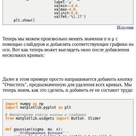
label
=
'μ'
,
valmin
=
-
4.0
,
valmax
=
4.0
,
valinit
=
0.0
,
valfmt
=
'%1.2f'
)
plt.
show
(
)
Исходник
Теперь мы можем произвольно менять значения σ и μ с
помощью слайдеров и добавлять соответствующие графики на
оси. Вот как теперь может выглядеть окно после добавления
нескольких кривых:
Далее в этом примере просто напрашивается добавить кнопку
"Очистить", предназначенную для удаления всех кривых. Мы
теперь знаем, как это сделать, и добавить ее не составит труда:
import
numpy
as
np
import
matplotlib.
pyplot
as
plt
# Импортируем классы кнопки и слайдера
from
matplotlib.
widgets
import
Button
,
Slider
def
gaussian
(
sigma
,
mu
,
x
)
:
'''Отображаемая фукнция'''