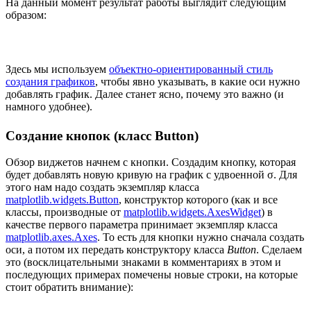
На данный момент результат работы выглядит следующим
образом:
Здесь мы используем
объектно-ориентированный стиль
создания графиков
, чтобы явно указывать, в какие оси нужно
добавлять график. Далее станет ясно, почему это важно (и
намного удобнее).
Создание кнопок (класс Button)
Обзор виджетов начнем с кнопки. Создадим кнопку, которая
будет добавлять новую кривую на график с удвоенной σ. Для
этого нам надо создать экземпляр класса
matplotlib.widgets.Button
, конструктор которого (как и все
классы, производные от
matplotlib.widgets.AxesWidget
) в
качестве первого параметра принимает экземпляр класса
matplotlib.axes.Axes
. То есть для кнопки нужно сначала создать
оси, а потом их передать конструктору класса
Button
. Сделаем
это (восклицательными знаками в комментариях в этом и
последующих примерах помечены новые строки, на которые
стоит обратить внимание):