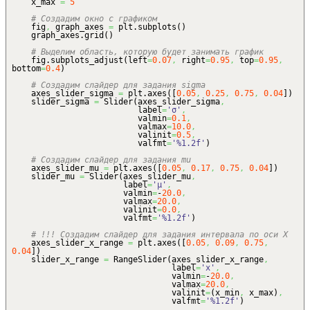
x_max
=
5
# Создадим окно с графиком
fig
,
graph_axes
=
plt.
subplots
(
)
graph_axes.
grid
(
)
# Выделим область, которую будет занимать график
fig.
subplots_adjust
(
left
=
0.07
,
right
=
0.95
,
top
=
0.95
,
bottom
=
0.4
)
# Создадим слайдер для задания sigma
axes_slider_sigma
=
plt.
axes
(
[
0.05
,
0.25
,
0.75
,
0.04
]
)
slider_sigma
=
Slider
(
axes_slider_sigma
,
label
=
'σ'
,
valmin
=
0.1
,
valmax
=
10.0
,
valinit
=
0.5
,
valfmt
=
'%1.2f'
)
# Создадим слайдер для задания mu
axes_slider_mu
=
plt.
axes
(
[
0.05
,
0.17
,
0.75
,
0.04
]
)
slider_mu
=
Slider
(
axes_slider_mu
,
label
=
'μ'
,
valmin
=
-
20.0
,
valmax
=
20.0
,
valinit
=
0.0
,
valfmt
=
'%1.2f'
)
# !!! Создадим слайдер для задания интервала по оси X
axes_slider_x_range
=
plt.
axes
(
[
0.05
,
0.09
,
0.75
,
0.04
]
)
slider_x_range
=
RangeSlider
(
axes_slider_x_range
,
label
=
'x'
,
valmin
=
-
20.0
,
valmax
=
20.0
,
valinit
=
(
x_min
,
x_max
)
,
valfmt
=
'%1.2f'
)