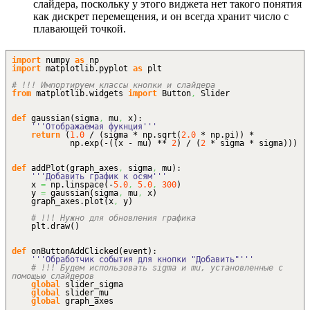
слайдера, поскольку у этого виджета нет такого понятия
как дискрет перемещения, и он всегда хранит число с
плавающей точкой.
import
numpy
as
np
import
matplotlib.
pyplot
as
plt
# !!! Импортируем классы кнопки и слайдера
from
matplotlib.
widgets
import
Button
,
Slider
def
gaussian
(
sigma
,
mu
,
x
)
:
'''Отображаемая фукнция'''
return
(
1.0
/
(
sigma * np.
sqrt
(
2.0
* np.
pi
)
)
*
np.
exp
(
-
(
(
x - mu
)
**
2
)
/
(
2
* sigma * sigma
)
)
)
def
addPlot
(
graph_axes
,
sigma
,
mu
)
:
'''Добавить график к осям'''
x
=
np.
linspace
(
-
5.0
,
5.0
,
300
)
y
=
gaussian
(
sigma
,
mu
,
x
)
graph_axes.
plot
(
x
,
y
)
# !!! Нужно для обновления графика
plt.
draw
(
)
def
onButtonAddClicked
(
event
)
:
'''Обработчик события для кнопки "Добавить"'''
# !!! Будем использовать sigma и mu, установленные с
помощью слайдеров
global
slider_sigma
global
slider_mu
global
graph_axes