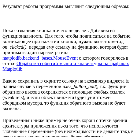
Результат работы программы выглядит следующим образом:
Пока созданная кнопка ничего не делает. Добавим ей
функциональность. Для того, чтобы подписаться на событие,
возникающее при нажатии кнопки, нужно вызвать метод
on_clicked()
, передав ему ссылку на функцию, которая будет
принимать один параметр типа
matplotlib.backend_bases.MouseEvent
о котором говорилось в
статье
Обработка событий мыши и клавиатуры на графиках
Matplotlib
.
Важно сохранить в скрипте ссылку на экземпляр виджета (в
нашем случае в переменной
axes_button_add
), т.к. функции
обратного вызова сохраняются с помощью слабых ссылок
(weak refs), и если объект виджета будет уничтожен
сборщиком мусора, то функция обратного вызова не будет
вызвана.
Приведенный ниже пример не очень хорош с точки зрения
архитектуры приложения из-за того, что используются
глобальные переменные (без необходимости не делайте так), в
реальности лучше использовать более объектно-