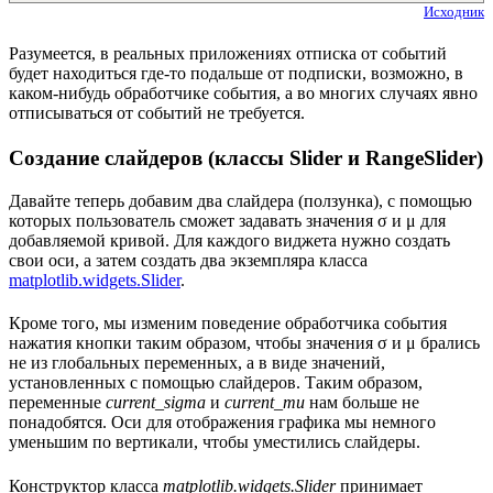
Исходник
Разумеется, в реальных приложениях отписка от событий
будет находиться где-то подальше от подписки, возможно, в
каком-нибудь обработчике события, а во многих случаях явно
отписываться от событий не требуется.
Создание слайдеров (классы Slider и RangeSlider)
Давайте теперь добавим два слайдера (ползунка), с помощью
которых пользователь сможет задавать значения σ и μ для
добавляемой кривой. Для каждого виджета нужно создать
свои оси, а затем создать два экземпляра класса
matplotlib.widgets.Slider
.
Кроме того, мы изменим поведение обработчика события
нажатия кнопки таким образом, чтобы значения σ и μ брались
не из глобальных переменных, а в виде значений,
установленных с помощью слайдеров. Таким образом,
переменные
current_sigma
и
current_mu
нам больше не
понадобятся. Оси для отображения графика мы немного
уменьшим по вертикали, чтобы уместились слайдеры.
Конструктор класса
matplotlib.widgets.Slider
принимает