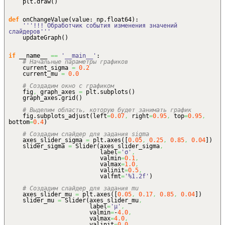
plt.
draw
(
)
def
onChangeValue
(
value: np.
float64
)
:
'''!!! Обработчик события изменения значений
слайдеров'''
updateGraph
(
)
if
__name__
==
'__main__'
:
# Начальные параметры графиков
current_sigma
=
0.2
current_mu
=
0.0
# Создадим окно с графиком
fig
,
graph_axes
=
plt.
subplots
(
)
graph_axes.
grid
(
)
# Выделим область, которую будет занимать график
fig.
subplots_adjust
(
left
=
0.07
,
right
=
0.95
,
top
=
0.95
,
bottom
=
0.4
)
# Создадим слайдер для задания sigma
axes_slider_sigma
=
plt.
axes
(
[
0.05
,
0.25
,
0.85
,
0.04
]
)
slider_sigma
=
Slider
(
axes_slider_sigma
,
label
=
'σ'
,
valmin
=
0.1
,
valmax
=
1.0
,
valinit
=
0.5
,
valfmt
=
'%1.2f'
)
# Создадим слайдер для задания mu
axes_slider_mu
=
plt.
axes
(
[
0.05
,
0.17
,
0.85
,
0.04
]
)
slider_mu
=
Slider
(
axes_slider_mu
,
label
=
'μ'
,
valmin
=
-
4.0
,
valmax
=
4.0
,
valinit
=
0.0
,