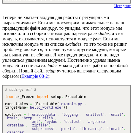
Исходник
Теперь не хватает модуля для работы с регулярными
выражениями
re
. Если мы посмотрим внимательнее на наш
предыдущий файл
setup.py
, то увидим, что этот модуль мы
исключили из сборки с помощью параметра
excludes
, а этот
модуль, оказывается, используется в модуле
json
. Если мы
исключим модуль
re
из списка
excludes
, то это тоже не решит
проблему, окажется, что еще нужны другие модули, которые
вы выкинули из сборки. Я же предупреждал, что не надо
увлекаться удалением модулей. Постепенно удаляя имена
модулей из списка
excludes
можно добиться работоспособной
сборки. Новый файл
setup.py
теперь выглядит следующим
образом (
Example 08-2
):
# coding: utf-8
from
cx_Freeze
import
setup
,
Executable
executables
=
[
Executable
(
'example.py'
,
targetName
=
'hello_world.exe'
)
]
excludes
=
[
'unicodedata'
,
'logging'
,
'unittest'
,
'email'
,
'html'
,
'http'
,
'urllib'
,
'xml'
,
'pydoc'
,
'doctest'
,
'argparse'
,
'datetime'
,
'zipfile'
,
'subprocess'
,
'pickle'
,
'threading'
,
'locale'
,
'calendar'
,