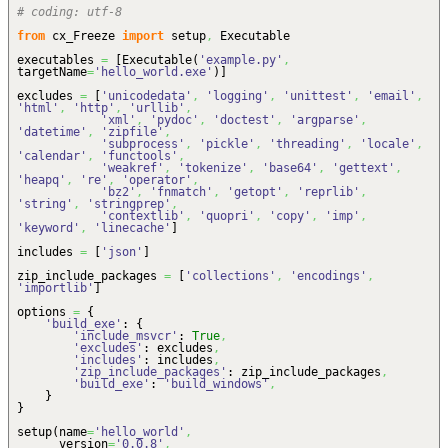
# coding: utf-8
from
cx_Freeze
import
setup
,
Executable
executables
=
[
Executable
(
'example.py'
,
targetName
=
'hello_world.exe'
)
]
excludes
=
[
'unicodedata'
,
'logging'
,
'unittest'
,
'email'
,
'html'
,
'http'
,
'urllib'
,
'xml'
,
'pydoc'
,
'doctest'
,
'argparse'
,
'datetime'
,
'zipfile'
,
'subprocess'
,
'pickle'
,
'threading'
,
'locale'
,
'calendar'
,
'functools'
,
'weakref'
,
'tokenize'
,
'base64'
,
'gettext'
,
'heapq'
,
're'
,
'operator'
,
'bz2'
,
'fnmatch'
,
'getopt'
,
'reprlib'
,
'string'
,
'stringprep'
,
'contextlib'
,
'quopri'
,
'copy'
,
'imp'
,
'keyword'
,
'linecache'
]
includes
=
[
'json'
]
zip_include_packages
=
[
'collections'
,
'encodings'
,
'importlib'
]
options
=
{
'build_exe'
:
{
'include_msvcr'
:
True
,
'excludes'
: excludes
,
'includes'
: includes
,
'zip_include_packages'
: zip_include_packages
,
'build_exe'
:
'build_windows'
,
}
}
setup
(
name
=
'hello_world'
,
version
=
'0.0.8'
,