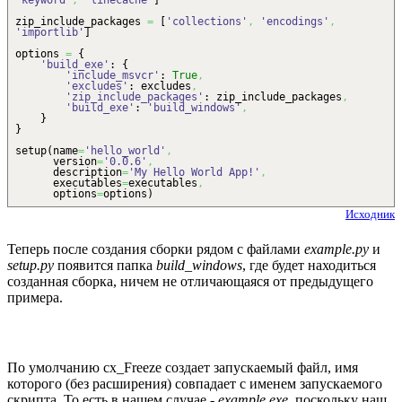
'keyword'
,
'linecache'
]
zip_include_packages
=
[
'collections'
,
'encodings'
,
'importlib'
]
options
=
{
'build_exe'
:
{
'include_msvcr'
:
True
,
'excludes'
: excludes
,
'zip_include_packages'
: zip_include_packages
,
'build_exe'
:
'build_windows'
,
}
}
setup
(
name
=
'hello_world'
,
version
=
'0.0.6'
,
description
=
'My Hello World App!'
,
executables
=
executables
,
options
=
options
)
Исходник
Теперь после создания сборки рядом с файлами
example.py
и
setup.py
появится папка
build_windows
, где будет находиться
созданная сборка, ничем не отличающаяся от предыдущего
примера.
По умолчанию cx_Freeze создает запускаемый файл, имя
которого (без расширения) совпадает с именем запускаемого
скрипта. То есть в нашем случае -
example.exe
, поскольку наш