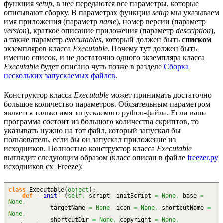
функция
setup
, в нее передаются все параметры, которые
описывают сборку. В параметрах функции
setup
мы указываем
имя приложения (параметр
name
), номер версии (параметр
version
), краткое описание приложения (параметр
description
),
а также параметр
executables
, который должен быть
списком
экземпляров класса
Executable
. Почему тут должен быть
именно список, и не достаточно одного экземпляра класса
Executable
будет описано чуть позже в разделе
Сборка
нескольких запускаемых файлов
.
Конструктор класса
Executable
может принимать достаточно
большое количество параметров. Обязательным параметром
является только имя запускаемого python-файла. Если ваша
программа состоит из большого количества скриптов, то
указывать нужно на тот файл, который запускал бы
пользователь, если бы он запускал приложение из
исходников. Полностью конструктор класса
Executable
выглядит следующим образом (класс описан в файле
freezer.py
исходников cx_Freeze):
class
Executable
(
object
)
:
def
__init__
(
self
,
script
,
initScript
=
None
,
base
=
None
,
targetName
=
None
,
icon
=
None
,
shortcutName
=
None
,
shortcutDir
=
None
,
copyright
=
None
,