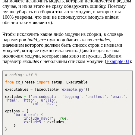
вы можете исключить модуль, который используется в редком
случае, и из-за этого не сразу обнаружить ошибку. Поэтому
лучше убирать из сборки только те модули, в которых вы
100% уверены, что они не используются (модуль unittest
обычно таким является).
Чтобы исключить какие-либо модули из сборки, в словарь
параметров
build_exe
нужно добавить ключ
excludes
,
значением которого должен быть список строк с именами
модулей, которые нужно исключить. Давайте для начала
исключим модули, которые нам явно не нужны. Добавим
параметр
excludes
с небольшим списком модулей (
Example 03
):
# coding: utf-8
from
cx_Freeze
import
setup
,
Executable
executables
=
[
Executable
(
'example.py'
)
]
excludes
=
[
'unicodedata'
,
'logging'
,
'unittest'
,
'email'
,
'html'
,
'http'
,
'urllib'
,
'xml'
,
'bz2'
]
options
=
{
'build_exe'
:
{
'include_msvcr'
:
True
,
'excludes'
: excludes
,
}
}