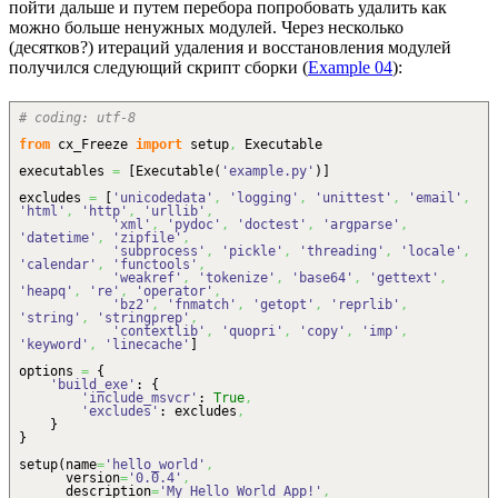
пойти дальше и путем перебора попробовать удалить как
можно больше ненужных модулей. Через несколько
(десятков?) итераций удаления и восстановления модулей
получился следующий скрипт сборки (
Example 04
):
# coding: utf-8
from
cx_Freeze
import
setup
,
Executable
executables
=
[
Executable
(
'example.py'
)
]
excludes
=
[
'unicodedata'
,
'logging'
,
'unittest'
,
'email'
,
'html'
,
'http'
,
'urllib'
,
'xml'
,
'pydoc'
,
'doctest'
,
'argparse'
,
'datetime'
,
'zipfile'
,
'subprocess'
,
'pickle'
,
'threading'
,
'locale'
,
'calendar'
,
'functools'
,
'weakref'
,
'tokenize'
,
'base64'
,
'gettext'
,
'heapq'
,
're'
,
'operator'
,
'bz2'
,
'fnmatch'
,
'getopt'
,
'reprlib'
,
'string'
,
'stringprep'
,
'contextlib'
,
'quopri'
,
'copy'
,
'imp'
,
'keyword'
,
'linecache'
]
options
=
{
'build_exe'
:
{
'include_msvcr'
:
True
,
'excludes'
: excludes
,
}
}
setup
(
name
=
'hello_world'
,
version
=
'0.0.4'
,
description
=
'My Hello World App!'
,