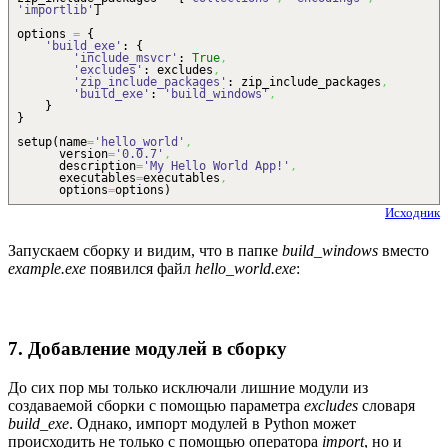
'importlib'
]
options
=
{
'build_exe'
:
{
'include_msvcr'
:
True
,
'excludes'
: excludes
,
'zip_include_packages'
: zip_include_packages
,
'build_exe'
:
'build_windows'
,
}
}
setup
(
name
=
'hello_world'
,
version
=
'0.0.7'
,
description
=
'My Hello World App!'
,
executables
=
executables
,
options
=
options
)
Исходник
Запускаем сборку и видим, что в папке
build_windows
вместо
example.exe
появился файл
hello_world.exe
:
7. Добавление модулей в сборку
До сих пор мы только исключали лишние модули из
создаваемой сборки с помощью параметра
excludes
словаря
build_exe
. Однако, импорт модулей в Python может
происходить не только с помощью оператора
import
, но и