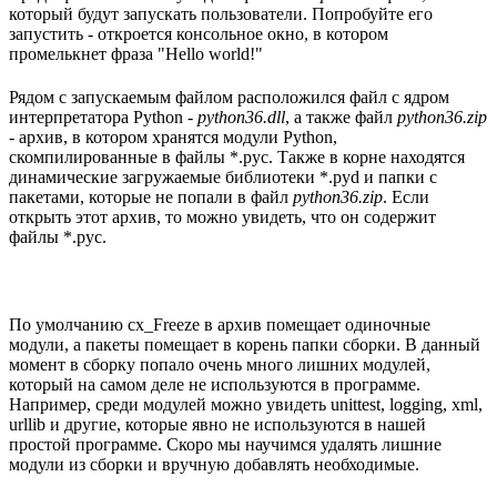
который будут запускать пользователи. Попробуйте его
запустить - откроется консольное окно, в котором
промелькнет фраза "Hello world!"
Рядом с запускаемым файлом расположился файл с ядром
интерпретатора Python -
python36.dll
, а также файл
python36.zip
- архив, в котором хранятся модули Python,
скомпилированные в файлы *.pyc. Также в корне находятся
динамические загружаемые библиотеки *.pyd и папки с
пакетами, которые не попали в файл
python36.zip
. Если
открыть этот архив, то можно увидеть, что он содержит
файлы *.pyc.
По умолчанию cx_Freeze в архив помещает одиночные
модули, а пакеты помещает в корень папки сборки. В данный
момент в сборку попало очень много лишних модулей,
который на самом деле не используются в программе.
Например, среди модулей можно увидеть unittest, logging, xml,
urllib и другие, которые явно не используются в нашей
простой программе. Скоро мы научимся удалять лишние
модули из сборки и вручную добавлять необходимые.