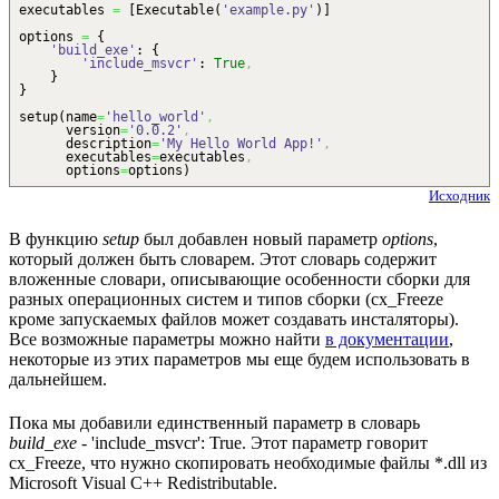
executables
=
[
Executable
(
'example.py'
)
]
options
=
{
'build_exe'
:
{
'include_msvcr'
:
True
,
}
}
setup
(
name
=
'hello_world'
,
version
=
'0.0.2'
,
description
=
'My Hello World App!'
,
executables
=
executables
,
options
=
options
)
Исходник
В функцию
setup
был добавлен новый параметр
options
,
который должен быть словарем. Этот словарь содержит
вложенные словари, описывающие особенности сборки для
разных операционных систем и типов сборки (cx_Freeze
кроме запускаемых файлов может создавать инсталяторы).
Все возможные параметры можно найти
в документации
,
некоторые из этих параметров мы еще будем использовать в
дальнейшем.
Пока мы добавили единственный параметр в словарь
build_exe
- 'include_msvcr': True. Этот параметр говорит
cx_Freeze, что нужно скопировать необходимые файлы *.dll из
Microsoft Visual C++ Redistributable.