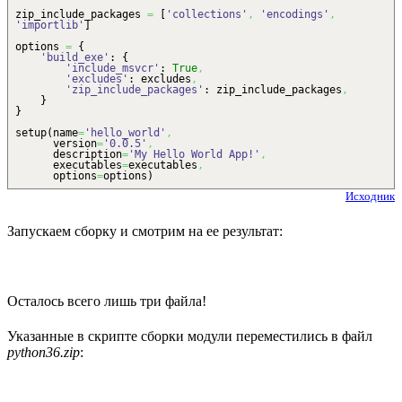
zip_include_packages
=
[
'collections'
,
'encodings'
,
'importlib'
]
options
=
{
'build_exe'
:
{
'include_msvcr'
:
True
,
'excludes'
: excludes
,
'zip_include_packages'
: zip_include_packages
,
}
}
setup
(
name
=
'hello_world'
,
version
=
'0.0.5'
,
description
=
'My Hello World App!'
,
executables
=
executables
,
options
=
options
)
Исходник
Запускаем сборку и смотрим на ее результат:
Осталось всего лишь три файла!
Указанные в скрипте сборки модули переместились в файл
python36.zip
: