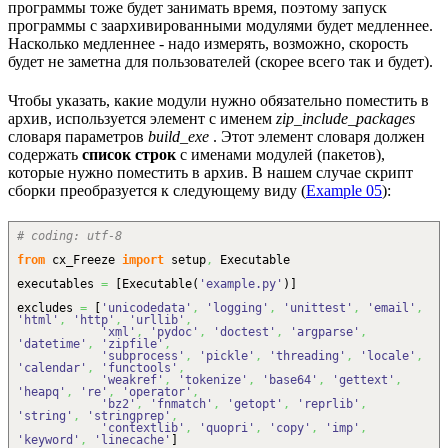
программы тоже будет занимать время, поэтому запуск
программы с заархивированными модулями будет медленнее.
Насколько медленнее - надо измерять, возможно, скорость
будет не заметна для пользователей (скорее всего так и будет).
Чтобы указать, какие модули нужно обязательно поместить в
архив, используется элемент с именем
zip_include_packages
словаря параметров
build_exe
. Этот элемент словаря должен
содержать
список строк
с именами модулей (пакетов),
которые нужно поместить в архив. В нашем случае скрипт
сборки преобразуется к следующему виду (
Example 05
):
# coding: utf-8
from
cx_Freeze
import
setup
,
Executable
executables
=
[
Executable
(
'example.py'
)
]
excludes
=
[
'unicodedata'
,
'logging'
,
'unittest'
,
'email'
,
'html'
,
'http'
,
'urllib'
,
'xml'
,
'pydoc'
,
'doctest'
,
'argparse'
,
'datetime'
,
'zipfile'
,
'subprocess'
,
'pickle'
,
'threading'
,
'locale'
,
'calendar'
,
'functools'
,
'weakref'
,
'tokenize'
,
'base64'
,
'gettext'
,
'heapq'
,
're'
,
'operator'
,
'bz2'
,
'fnmatch'
,
'getopt'
,
'reprlib'
,
'string'
,
'stringprep'
,
'contextlib'
,
'quopri'
,
'copy'
,
'imp'
,
'keyword'
,
'linecache'
]