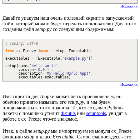
Исходник
Давайте упакуем наш очень полезный скрипт в запускаемый
файл, который можно будет передать пользователю. Для этого
создадим файл
setup.py
со следующим содержимым:
# coding: utf-8
from
cx_Freeze
import
setup
,
Executable
executables
=
[
Executable
(
'example.py'
)
]
setup
(
name
=
'hello_world'
,
version
=
'0.0.1'
,
description
=
'My Hello World App!'
,
executables
=
executables
)
Исходник
Имя скрипта для сборки может быть произвольным, но
обычно принято называть его
setup.py
, и мы будем
придерживаться этого правила. Те, кто создавал Python-
пакеты с помощью утилит
distutils
или
setuptools
, увидят в
работе с cx_Freeze что-то знакомое.
Итак, в файле
setup.py
мы импортируем из модуля cx_Freeze
функцию
setup
и класс
Executable
. Самое главное здесь - это