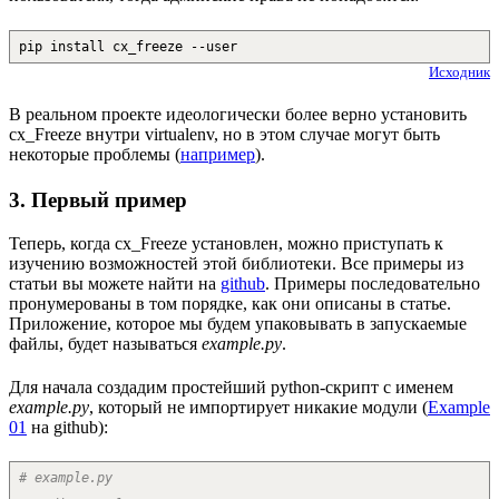
pip install cx_freeze --user
Исходник
В реальном проекте идеологически более верно установить
cx_Freeze внутри virtualenv, но в этом случае могут быть
некоторые проблемы (
например
).
3. Первый пример
Теперь, когда cx_Freeze установлен, можно приступать к
изучению возможностей этой библиотеки. Все примеры из
статьи вы можете найти на
github
. Примеры последовательно
пронумерованы в том порядке, как они описаны в статье.
Приложение, которое мы будем упаковывать в запускаемые
файлы, будет называться
example.py
.
Для начала создадим простейший python-скрипт с именем
example.py
, который не импортирует никакие модули (
Example
01
на github):
# example.py