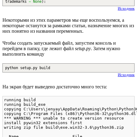
trademarks
=
None
)
:
Исходник
Некоторыми из этих параметров мы еще воспользуемся, а
некоторые останутся за рамками статьи, назначение многих из
них понятно из названия переменных.
Чтобы создать запускаемый файл, запустим консоль и
перейдем в папку, где лежит файл
setup.py
. Затем нужно
выполнить команду
python setup.py build
Исходник
На экран будет выведено достаточно много теста:
running build

running build_exe

copying C:\Users\jenyay\AppData\Roaming\Python\Python3
copying C:\Program Files (x86)\Python36-32\python36.dl
*** WARNING *** unable to create version resource

install pywin32 extensions first

writing zip file build\exe.win32-3.6\python36.zip

  Name                      File
