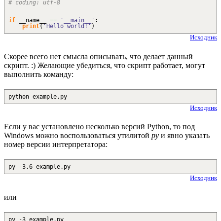
# coding: utf-8
if
__name__
==
'__main__'
:
print
(
'Hello world!'
)
Исходник
Скорее всего нет смысла описывать, что делает данный
скрипт. :) Желающие убедиться, что скрипт работает, могут
выполнить команду:
python example.py
Исходник
Если у вас установлено несколько версий Python, то под
Windows можно воспользоваться утилитой
py
и явно указать
номер версии интерпретатора:
py -3.6 example.py
Исходник
или
py -3 example.py