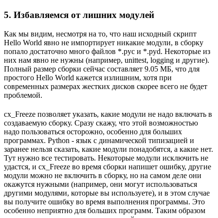
5. Избавляемся от лишних модулей
Как мы видим, несмотря на то, что наш исходный скрипт
Hello World явно не импортирует никакие модули, в сборку
попало достаточно много файлов *.pyc и *.pyd. Некоторые из
них нам явно не нужны (например, unittest, logging и другие).
Полный размер сборки сейчас составляет 9.05 МБ, что для
простого Hello World кажется излишним, хотя при
современных размерах жестких дисков скорее всего не будет
проблемой.
cx_Freeze позволяет указать, какие модули не надо включать в
создаваемую сборку. Сразу скажу, что этой возможностью
надо пользоваться осторожно, особенно для больших
программах. Python - язык с динамической типизацией и
заранее нельзя сказать, какие модули понадобятся, а какие нет.
Тут нужно все тестировать. Некоторые модули исключить не
удастся, и cx_Freeze во время сборки напишет ошибку, другие
модули можно не включить в сборку, но на самом деле они
окажутся нужными (например, они могут использоваться
другими модулями, которые вы используете), и в этом случае
вы получите ошибку во время выполнения программы. Это
особенно неприятно для больших программ. Таким образом