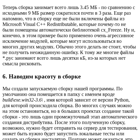
Теперь сборка занимает всего лишь 3.45 МБ - по сравнению с
исходными 9 МБ размер сократился почти в 3 раза. Еще раз
напомню, что в сборку еще не были включены файлы из
Microsoft Visual C++ Redistributable, которые почему-то не
были помещены автоматически библиотекой cx_Freeze. Ну и,
конечно, в этом примере было применено очень агрессивное
исключение модулей, которые могут использоваться во
многих других модулях. Обычно этого делать не стоит, чтобы
не получить неожиданную ошибку. К тому же многие файлы
*.pyc занимают всего лишь десятки кБ, из-за которых нет
смысла рисковать.
6. Наводим красоту в сборке
Мы создали запускаемую сборку нашей программы. По
умолчанию она помещается в папку с именем вроде
build\exe.win32-3.6\
, имя которой зависит от версии Python,
для которой происходила сборка. Во многих случаях можно
на этом остановиться, но в больших проектах создание такой
сборки - это лишь один промежуточный этап автоматического
создания дистрибутива. После этого полученную сборку,
возможно, нужно будет отправить на сервер для тестирования,
может быть нужно будет запустить локальные тесты или
создать из сборки инсталятор. Поэтому может оказаться, что