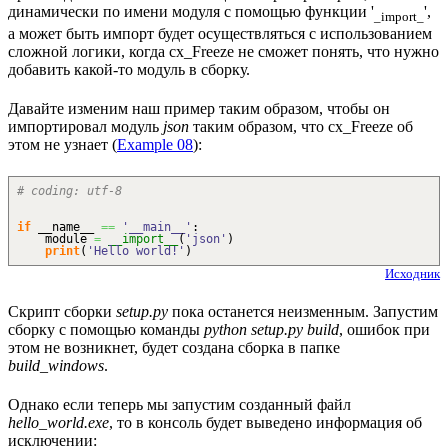
динамически по имени модуля с помощью функции '
',
_import_
а может быть импорт будет осуществляться с использованием
сложной логики, когда cx_Freeze не сможет понять, что нужно
добавить какой-то модуль в сборку.
Давайте изменим наш пример таким образом, чтобы он
импортировал модуль
json
таким образом, что cx_Freeze об
этом не узнает (
Example 08
):
# coding: utf-8
if
__name__
==
'__main__'
:
module
=
__import__
(
'json'
)
print
(
'Hello world!'
)
Исходник
Скрипт сборки
setup.py
пока останется неизменным. Запустим
сборку с помощью команды
python setup.py build
, ошибок при
этом не возникнет, будет создана сборка в папке
build_windows
.
Однако если теперь мы запустим созданный файл
hello_world.exe
, то в консоль будет выведено информация об
исключении: