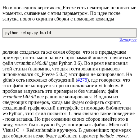
Но в последних версиях cx_Freeze есть некоторые непонятные
моменты, связанные с этим параметром. По идее после
запуска нового скрипта сборки с помощью команды
python setup.py build
Исходник
должна создаться та же самая сборка, что и в предыдущем
примере, но только в папке с программой должен появиться
файл
vcruntime140.dll
(для Python 3.6). Во время написания
этой статьи (напомню, что для тестирования примеров
использовался cx_Freeze 5.0.2) этот файл не копировался. На
github есть несколько обсуждений (
#275
), где говорится, что
этот файл не копируется при использовании virtualenv. Я
пробовал запускать эти примеры и без virtualenv, файл
vcruntime140.dll
все равно не копировался. В одном из
следующих примеров, когда мы будем собирать скрипт,
создающий графический интерфейс с помощью библиотеки
wxPython, этот файл появится. С чем связано такое поведение
- пока загадка. Но при создании своих сборок имейте это в
виду, может быть нужно будет копировать файлы Microsoft
Visual C++ Redistributable вручную. В дальнейших примерах
для общности везде будет добавлен параметр
include_msvcr
.