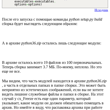
executables
=
executables
,
options
=
options
)
Исходник
После его запуска с помощью команды
python setup.py build
сборка будет выглядеть следующим образом:
А в архиве
python36.zip
остались лишь следующие модули:
В архиве осталось всего 19 файлов из 100 первоначальных.
Теперь сборка занимает 3.7 МБ. По-моему, неплохо. Но это
еще не все.
Мы видим, что часть модулей находится в архиве
python36.zip
, а часть в отдельных папках в папке сборки. Это может быть
неприятно из эстетических соображений, если вы не хотите
видеть лишние служебные файлы и папки в сборке. На этот
случай у cx_Freeze есть еще один параметр, который
указывает, какие модули он должен обязательно помещать в
архив. Но имейте в виду, что распаковка архива при работе