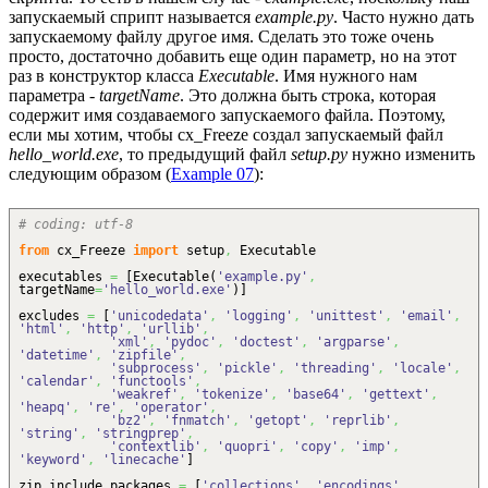
запускаемый сприпт называется
example.py
. Часто нужно дать
запускаемому файлу другое имя. Сделать это тоже очень
просто, достаточно добавить еще один параметр, но на этот
раз в конструктор класса
Executable
. Имя нужного нам
параметра -
targetName
. Это должна быть строка, которая
содержит имя создаваемого запускаемого файла. Поэтому,
если мы хотим, чтобы cx_Freeze создал запускаемый файл
hello_world.exe
, то предыдущий файл
setup.py
нужно изменить
следующим образом (
Example 07
):
# coding: utf-8
from
cx_Freeze
import
setup
,
Executable
executables
=
[
Executable
(
'example.py'
,
targetName
=
'hello_world.exe'
)
]
excludes
=
[
'unicodedata'
,
'logging'
,
'unittest'
,
'email'
,
'html'
,
'http'
,
'urllib'
,
'xml'
,
'pydoc'
,
'doctest'
,
'argparse'
,
'datetime'
,
'zipfile'
,
'subprocess'
,
'pickle'
,
'threading'
,
'locale'
,
'calendar'
,
'functools'
,
'weakref'
,
'tokenize'
,
'base64'
,
'gettext'
,
'heapq'
,
're'
,
'operator'
,
'bz2'
,
'fnmatch'
,
'getopt'
,
'reprlib'
,
'string'
,
'stringprep'
,
'contextlib'
,
'quopri'
,
'copy'
,
'imp'
,
'keyword'
,
'linecache'
]
zip_include_packages
=
[
'collections'
,
'encodings'
,