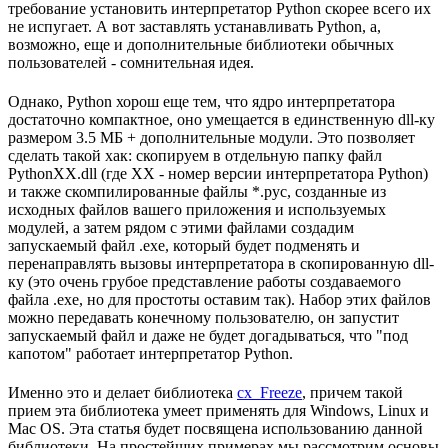
требование установить интерпретатор Python скорее всего их
не испугает. А вот заставлять устанавливать Python, а,
возможно, еще и дополнительные библиотеки обычных
пользователей - сомнительная идея.
Однако, Python хорош еще тем, что ядро интерпретатора
достаточно компактное, оно умещается в единственную dll-ку
размером 3.5 МБ + дополнительные модули. Это позволяет
сделать такой хак: скопируем в отдельную папку файл
PythonXX.dll (где XX - номер версии интерпретатора Python)
и также скомпилированные файлы *.pyc, созданные из
исходных файлов вашего приложения и используемых
модулей, а затем рядом с этими файлами создадим
запускаемый файл .exe, который будет подменять и
перенаправлять вызовы интерпретатора в скопированную dll-
ку (это очень грубое представление работы создаваемого
файла .exe, но для простоты оставим так). Набор этих файлов
можно передавать конечному пользователю, он запустит
запускаемый файл и даже не будет догадываться, что "под
капотом" работает интерпретатор Python.
Именно это и делает библиотека
cx_Freeze
, причем такой
прием эта библиотека умеет применять для Windows, Linux и
Mac OS. Эта статья будет посвящена использованию данной
библиотеки. На простейших примерах мы рассмотрим основы