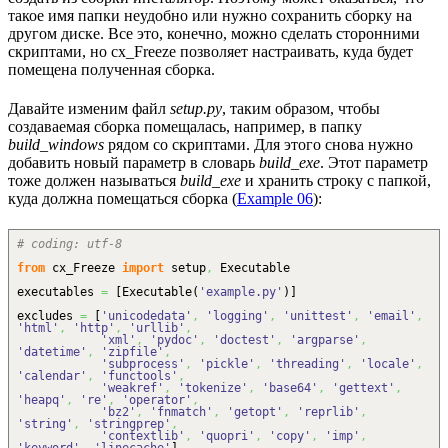
такое имя папки неудобно или нужно сохранить сборку на
другом диске. Все это, конечно, можно сделать сторонними
скриптами, но cx_Freeze позволяет настраивать, куда будет
помещена полученная сборка.
Давайте изменим файл
setup.py
, таким образом, чтобы
создаваемая сборка помещалась, например, в папку
build_windows
рядом со скриптами. Для этого снова нужно
добавить новый параметр в словарь
build_exe
. Этот параметр
тоже должен называться
build_exe
и хранить строку с папкой,
куда должна помещаться сборка (
Example 06
):
# coding: utf-8
from
cx_Freeze
import
setup
,
Executable
executables
=
[
Executable
(
'example.py'
)
]
excludes
=
[
'unicodedata'
,
'logging'
,
'unittest'
,
'email'
,
'html'
,
'http'
,
'urllib'
,
'xml'
,
'pydoc'
,
'doctest'
,
'argparse'
,
'datetime'
,
'zipfile'
,
'subprocess'
,
'pickle'
,
'threading'
,
'locale'
,
'calendar'
,
'functools'
,
'weakref'
,
'tokenize'
,
'base64'
,
'gettext'
,
'heapq'
,
're'
,
'operator'
,
'bz2'
,
'fnmatch'
,
'getopt'
,
'reprlib'
,
'string'
,
'stringprep'
,
'contextlib'
,
'quopri'
,
'copy'
,
'imp'
,