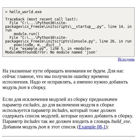
> hello_world.exe
Traceback (most recent call last):
File "C:\...\Python36\site-
packages\cx_Freeze\initscripts\__startup__.py", line 14, in
run
module.run()
File "C:\...\Python36\site-
packages\cx_Freeze\initscripts\Console.py", line 26, in run
exec(code, m.__dict__)
File "example.py", line 5, in <module>
ModuleNotFoundError: No module named 'json'
Исходник
На указанные пути обращать внимания не будем. Для нас
сейчас главное, что мы получили ошибку времени
исполнения. Надо ее исправлять, а именно нужно добавить
модуль
json
в сборку.
Если для исключения модулей из сборку предназначен
параметр
excludes
, до для включения модуля в сборке
используется параметр
includes
, который тоже должен
содержать список модулей, которые нужно добавить в сборку.
Параметр
includes
так же должен входить в словарь
build_exe
.
Добавим модуль
json
в этот список (
Example 08-1
):