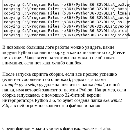
copying C:\Program Files (x86)\Python36-32\DLLs\_bz2.p
copying C:\Program Files (x86)\Python36-32\DLLs\_hashl
copying C:\Program Files (x86)\Python36-32\DLLs\_lzma.
copying C:\Program Files (x86)\Python36-32\DLLs\_socke
copying C:\Program Files (x86)\Python36-32\DLLs\_ssl.p
copying C:\Program Files (x86)\Python36-32\DLLs\pyexpa
copying C:\Program Files (x86)\Python36-32\DLLs\select
В довольно большом логе работы можно увидеть, какие
модули Python попали в сборку, а каких по мнению cx_Freeze
не хватает. Чаще всего на этот вывод можно не обращать
внимания, если нет каких-либо ошибок.
После запуска скрипта сборки, если все прошло успешно
(если нет сообщений об ошибках), рядом с файлами
example.py
и
setup.py
должна появиться папка
build
, а в ней
папка, имя которой зависит от версии Python. Например, если
сборка запускалась с помощью 32-битной версии
интерпретатора Python 3.6, то будет создана папка
exe.win32-
3.6
, а в ней огромное количество файлов и папок.
Среди файлов можно увидеть файл
example.exe
- файл,