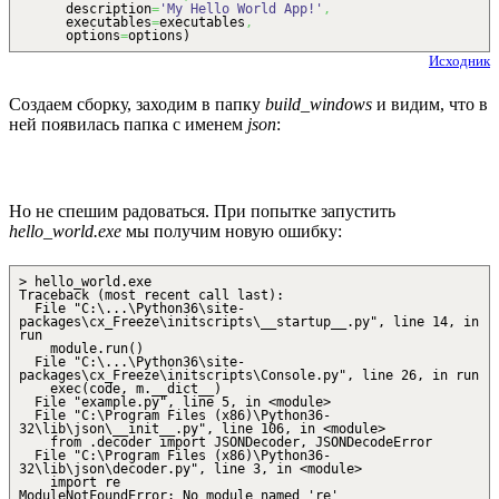
description
=
'My Hello World App!'
,
executables
=
executables
,
options
=
options
)
Исходник
Создаем сборку, заходим в папку
build_windows
и видим, что в
ней появилась папка с именем
json
:
Но не спешим радоваться. При попытке запустить
hello_world.exe
мы получим новую ошибку:
> hello_world.exe
Traceback (most recent call last):
File "C:\...\Python36\site-
packages\cx_Freeze\initscripts\__startup__.py", line 14, in
run
module.run()
File "C:\...\Python36\site-
packages\cx_Freeze\initscripts\Console.py", line 26, in run
exec(code, m.__dict__)
File "example.py", line 5, in <module>
File "C:\Program Files (x86)\Python36-
32\lib\json\__init__.py", line 106, in <module>
from .decoder import JSONDecoder, JSONDecodeError
File "C:\Program Files (x86)\Python36-
32\lib\json\decoder.py", line 3, in <module>
import re
ModuleNotFoundError: No module named 're'