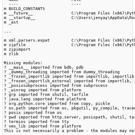
  ----                      ----

m BUILD_CONSTANTS

m __future__                C:\Program Files (x86)\Pyth
m __startup__               C:\Users\jenyay\AppData\Ro
m _ast

...

m xml.parsers.expat         C:\Program Files (x86)\Pyth
m zipfile                   C:\Program Files (x86)\Pyth
m zipimport

m zlib

Missing modules:

? __main__ imported from bdb, pdb

? _dummy_threading imported from dummy_threading

? _frozen_importlib imported from importlib, importlib.
? _frozen_importlib_external imported from importlib, 
? _posixsubprocess imported from subprocess

? _winreg imported from platform

? grp imported from shutil, tarfile

? java.lang imported from platform

? org.python.core imported from copy, pickle

? os.path imported from os, pkgutil, py_compile, tracem
? posix imported from os

? pwd imported from http.server, posixpath, shutil, tar
? termios imported from tty

? vms_lib imported from platform

This is not necessarily a problem - the modules may not