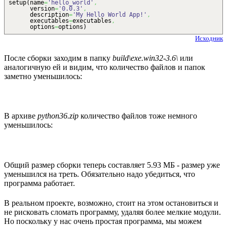
setup
(
name
=
'hello_world'
,
version
=
'0.0.3'
,
description
=
'My Hello World App!'
,
executables
=
executables
,
options
=
options
)
Исходник
После сборки заходим в папку
build\exe.win32-3.6\
или
аналогичную ей и видим, что количество файлов и папок
заметно уменьшилось:
В архиве
python36.zip
количество файлов тоже немного
уменьшилось:
Общий размер сборки теперь составляет 5.93 МБ - размер уже
уменьшился на треть. Обязательно надо убедиться, что
программа работает.
В реальном проекте, возможно, стоит на этом остановиться и
не рисковать сломать программу, удаляя более мелкие модули.
Но поскольку у нас очень простая программа, мы можем