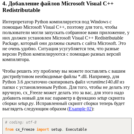
4. Добавление файлов Microsoft Visual C++
Redistributable
Интерпретатор Python компилируется под Windows с
помощью Microsoft Visual C++, поэтому для того, чтобы
пользователи могли запускать собранное вами приложение, у
них должен установлен Microsoft Visual C++ Redistributable
Package, который они должны скачать с сайта Microsoft. Это
не очень удобно. Ситуация усугубляется тем, что разные
версии Python компилируются с помощью разных версий
компилятора.
Чтобы решить эту проблему вы можете поставлять с вашим
дистрибутивом необходимые файлы *.dll. Например, для
Python 3.6 достаточно скопировать файл
vcruntime140.dll
из
папки с установленным Python. Для того, чтобы не делать эту
вручную, cx_Freeze может делать это за вас, для этого надо
добавить новый для нас параметр в функцию
setup
скрипта
сборки
setup.py
. Исправленный скрипт сборки теперь будет
выглядеть следующим образом (
Example 02
):
# coding: utf-8
from
cx_Freeze
import
setup
,
Executable