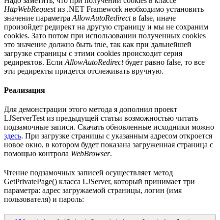
Надо заметить, что при получении cookies в классе
HttpWebRequest
из .NET Framework необходимо установить
значение параметра
AllowAutoRedirect
в false, иначе
произойдет редирект на другую страницу и мы не сохраним
cookies. Зато потом при использовании полученных cookies
это значение должно быть true, так как при дальнейшей
загрузке страницы с этими cookies происходит серия
редиректов. Если
AllowAutoRedirect
будет равно false, то все
эти редиректы придется отслеживать вручную.
Реализация
Для демонстрации этого метода я дополнил проект
LJServerTest из предыдущей статьи возможностью читать
подзамочные записи. Скачать обновленные исходники можно
здесь
. При загрузке страницы с указанным адресом откроется
новое окно, в котором будет показана загруженная страница с
помощью контрола
WebBrowser
.
Чтение подзамочных записей осуществляет метод
GetPrivatePage() класса LJServer, который принимает три
параметра: адрес загружаемой страницы, логин (имя
пользователя) и пароль: