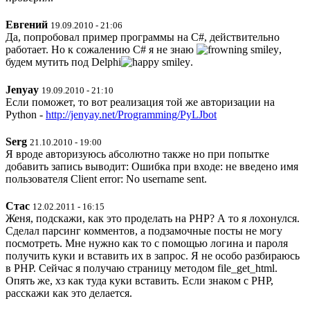
Евгений
19.09.2010 - 21:06
Да, попробовал пример программы на C#, действительно
работает. Но к сожалению C# я не знаю
,
будем мутить под Delphi
.
Jenyay
19.09.2010 - 21:10
Если поможет, то вот реализация той же авторизации на
Python -
http://jenyay.net/Programming/PyLJbot
Serg
21.10.2010 - 19:00
Я вроде авторизуюсь абсолютно также но при попытке
добавить запись выводит: Ошибка при входе: не введено имя
пользователя Client error: No username sent.
Стас
12.02.2011 - 16:15
Женя, подскажи, как это проделать на PHP? А то я лохонулся.
Сделал парсинг комментов, а подзамочные посты не могу
посмотреть. Мне нужно как то с помощью логина и пароля
получить куки и вставить их в запрос. Я не особо разбираюсь
в PHP. Сейчас я получаю страницу методом file_get_html.
Опять же, хз как туда куки вставить. Если знаком с PHP,
расскажи как это делается.