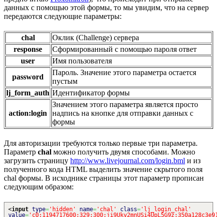
данных с помощью этой формы, то мы увидим, что на сервер
передаются следующие параметры:
chal
Оклик (Challenge) сервера
response
Сформированный с помощью пароля ответ
user
Имя пользователя
Пароль. Значение этого параметра остается
password
пустым
lj_form_auth
Идентификатор формы
Значением этого параметра является просто
action:login
надпись на кнопке для отправки данных с
формы
Для авторизации требуются только первые три параметра.
Параметр
chal
можно получить двумя способами. Можно
загрузить страницу
http://www.livejournal.com/login.bml
и из
полученного кода HTML выделить значение скрытого поля
chal формы. В исходнике страницы этот параметр прописан
следующим образом:
<
input
type
=
'hidden'
name
=
'chal'
class
=
'lj_login_chal'
value
=
'c0:1194717600:329:300:ji9Uky2mnUSi4UpL5G9z:350a128c3e9