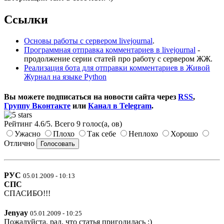
Ссылки
Основы работы с сервером livejournal
.
Программная отправка комментариев в livejournal
-
продолжение серии статей про работу с сервером ЖЖ.
Реализация бота для отправки комментариев в Живой
Журнал на языке Python
Вы можете подписаться на новости сайта через
RSS
,
Группу Вконтакте
или
Канал в Telegram
.
Рейтинг
4.6
/
5
. Всего
9
голос(а, ов)
Ужасно
Плохо
Так себе
Неплохо
Хорошо
Отлично
РУС
05.01.2009 - 10:13
СПС
СПАСИБО!!!
Jenyay
05.01.2009 - 10:25
Пожалуйста, рад, что статья пригодилась :)