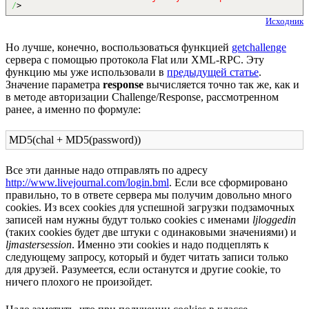
/
>
Исходник
Но лучше, конечно, воспользоваться функцией
getchallenge
сервера с помощью протокола Flat или XML-RPC. Эту
функцию мы уже использовали в
предыдущей статье
.
Значение параметра
response
вычисляется точно так же, как и
в методе авторизации Challenge/Response, рассмотренном
ранее, а именно по формуле:
MD5(chal + MD5(password))
Все эти данные надо отправлять по адресу
http://www.livejournal.com/login.bml
. Если все сформировано
правильно, то в ответе сервера мы получим довольно много
cookies. Из всех cookies для успешной загрузки подзамочных
записей нам нужны будут только cookies с именами
ljloggedin
(таких cookies будет две штуки с одинаковыми значениями) и
ljmastersession
. Именно эти cookies и надо подцеплять к
следующему запросу, который и будет читать записи только
для друзей. Разумеется, если останутся и другие cookie, то
ничего плохого не произойдет.