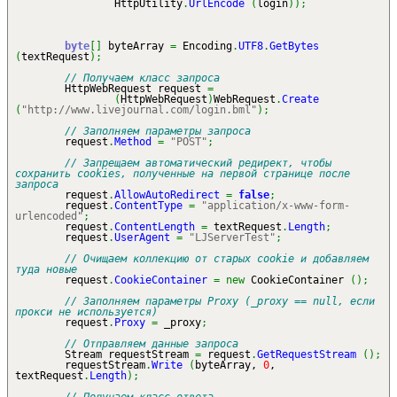
HttpUtility
.
UrlEncode
(
login
)
)
;
byte
[
]
byteArray
=
Encoding
.
UTF8
.
GetBytes
(
textRequest
)
;
// Получаем класс запроса
HttpWebRequest request
=
(
HttpWebRequest
)
WebRequest
.
Create
(
"http://www.livejournal.com/login.bml"
)
;
// Заполняем параметры запроса
request
.
Method
=
"POST"
;
// Запрещаем автоматический редирект, чтобы
сохранить cookies, полученные на первой странице после
запроса
request
.
AllowAutoRedirect
=
false
;
request
.
ContentType
=
"application/x-www-form-
urlencoded"
;
request
.
ContentLength
=
textRequest
.
Length
;
request
.
UserAgent
=
"LJServerTest"
;
// Очищаем коллекцию от старых cookie и добавляем
туда новые
request
.
CookieContainer
=
new
CookieContainer
(
)
;
// Заполняем параметры Proxy (_proxy == null, если
прокси не используется)
request
.
Proxy
=
_proxy
;
// Отправляем данные запроса
Stream requestStream
=
request
.
GetRequestStream
(
)
;
requestStream
.
Write
(
byteArray,
0
,
textRequest
.
Length
)
;