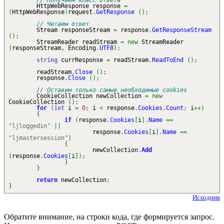
// Получаем класс ответа
HttpWebResponse response
=
(
HttpWebResponse
)
request
.
GetResponse
(
)
;
// Читаем ответ
Stream responseStream
=
response
.
GetResponseStream
(
)
;
StreamReader readStream
=
new
StreamReader
(
responseStream, Encoding
.
UTF8
)
;
string
currResponse
=
readStream
.
ReadToEnd
(
)
;
readStream
.
Close
(
)
;
response
.
Close
(
)
;
// Оставим только самые необходимые cookies
CookieCollection newCollection
=
new
CookieCollection
(
)
;
for
(
int
i
=
0
;
i
<
response
.
Cookies
.
Count
;
i
++
)
{
if
(
response
.
Cookies
[
i
]
.
Name
==
"ljloggedin"
||
response
.
Cookies
[
i
]
.
Name
==
"ljmastersession"
)
{
newCollection
.
Add
(
response
.
Cookies
[
i
]
)
;
}
}
return
newCollection
;
}
Исходник
Обратите внимание, на строки кода, где формируется запрос.