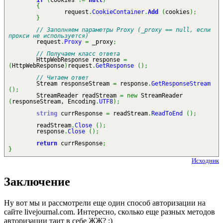
if
(
cookies
!=
null
)
{
request
.
CookieContainer
.
Add
(
cookies
)
;
}
// Заполняем параметры Proxy (_proxy == null, если
прокси не используется)
request
.
Proxy
=
_proxy
;
// Получаем класс ответа
HttpWebResponse response
=
(
HttpWebResponse
)
request
.
GetResponse
(
)
;
// Читаем ответ
Stream responseStream
=
response
.
GetResponseStream
(
)
;
StreamReader readStream
=
new
StreamReader
(
responseStream, Encoding
.
UTF8
)
;
string
currResponse
=
readStream
.
ReadToEnd
(
)
;
readStream
.
Close
(
)
;
response
.
Close
(
)
;
return
currResponse
;
}
Исходник
Заключение
Ну вот мы и рассмотрели еще один способ авторизации на
сайте livejournal.com. Интересно, сколько еще разных методов
авторизации таит в себе ЖЖ? :)