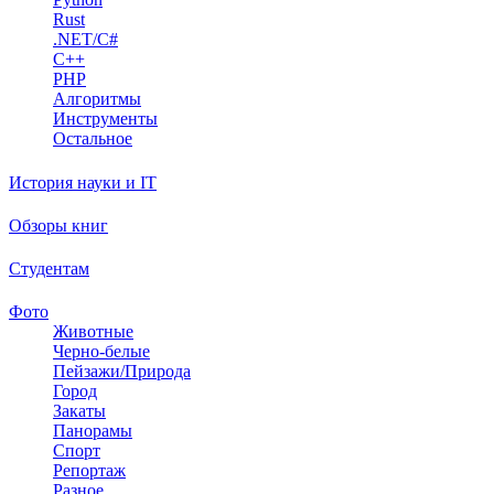
Rust
.NET/C#
C++
PHP
Алгоритмы
Инструменты
Остальное
История науки и IT
Обзоры книг
Студентам
Фото
Животные
Черно-белые
Пейзажи/Природа
Город
Закаты
Панорамы
Спорт
Репортаж
Разное