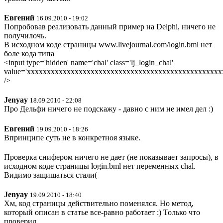
Евгений
16.09.2010 - 19:02
Попробовав реализовать данный пример на Delphi, ничего не
получилочь.
В исходном коде страницы www.livejournal.com/login.bml нет
боле кода типа
<input type='hidden' name='chal' class='lj_login_chal'
value='xxxxxxxxxxxxxxxxxxxxxxxxxxxxxxxxxxxxxxxxxxxxxxxxx
/>
Jenyay
18.09.2010 - 22:08
Про Дельфи ничего не подскажу - давно с ним не имел дел :)
Евгений
19.09.2010 - 18:26
Впринципе суть не в конкретноя языке.
Проверка снифером ничего не дает (не показывает запросы), в
исходном коде страницы login.bml нет переменных chal.
Видимо защищаться стали(
Jenyay
19.09.2010 - 18:40
Хм, код страницы действительно поменялся. Но метод,
который описан в статье все-равно работает :) Только что
проверил.