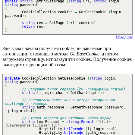
public
string
GetPrivatePage
(
string
url,
string
login,
string
password
)
{
CookieCollection cookies
=
GetBaseCookie
(
login,
password
)
;
string
res
=
GetPage
(
url, cookies
)
;
return
res
;
}
Исходник
Здесь мы сначала получаем cookies, выдаваемые при
авторизации с помощью метода
GetBaseCookie
, а потом
загружаем страницу, используя эти cookies. Получение cookies
выглядит следующим образом:
private
CookieCollection GetBaseCookie
(
string
login,
string
password
)
{
// Получаем оклик сервера (см. предыдущую статью)
string
lj_login_chal
=
GetChallenge
(
)
;
// Рассчитаем ответ как в методе авторизации
challenge / response
string
auth_response
=
GetAuthResponse
(
password,
lj_login_chal
)
;
// Строка запроса для отправки через форму
string
textRequest
=
string
.
Format
(
"chal=
{0}&response={1}&user={2}"
,
HttpUtility
.
UrlEncode
(
lj_login_chal
)
,
HttpUtility
.
UrlEncode
(
auth_response
)
,