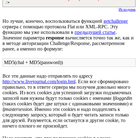
/
>
Исходник
Но лучше, конечно, воспользоваться функцией
getchallenge
сервера с помощью протокола Flat или XML-RPC. Эту
функцию мы уже использовали в
предыдущей статье
.
Значение параметра
response
вычисляется точно так же, как и
в методе авторизации Challenge/Response, рассмотренном
ранее, а именно по формуле:
MD5(chal + MD5(password))
Все эти данные надо отправлять по адресу
http://www.livejournal.com/login.bml
. Если все сформировано
правильно, то в ответе сервера мы получим довольно много
cookies. Из всех cookies для успешной загрузки подзамочных
записей нам нужны будут только cookies с именами
ljloggedin
(таких cookies будет две штуки с одинаковыми значениями) и
ljmastersession
. Именно эти cookies и надо подцеплять к
следующему запросу, который и будет читать записи только
для друзей. Разумеется, если останутся и другие cookie, то
ничего плохого не произойдет.