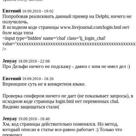
Евгений
16.09.2010 - 19:02
Попробовав реализовать данный пример на Delphi, ничего не
получилочь.
В исходном коде страницы www.livejournal.com/login.bml нет
боле кода типа
<input type='hidden' name='chal' class='lj_login_chal'
value='xxxxxxxxxxxxxxxxxxxxxxxxxxxxxxxxxxxxxxxxxxxxxxxxx
/>
Jenyay
18.09.2010 - 22:08
Про Дельфи ничего не подскажу - давно с ним не имел дел :)
Евгений
19.09.2010 - 18:26
Впринципе суть не в конкретноя языке.
Проверка снифером ничего не дает (не показывает запросы), в
исходном коде страницы login.bml нет переменных chal.
Видимо защищаться стали(
Jenyay
19.09.2010 - 18:40
Хм, код страницы действительно поменялся. Но метод,
который описан в статье все-равно работает :) Только что
проверил.