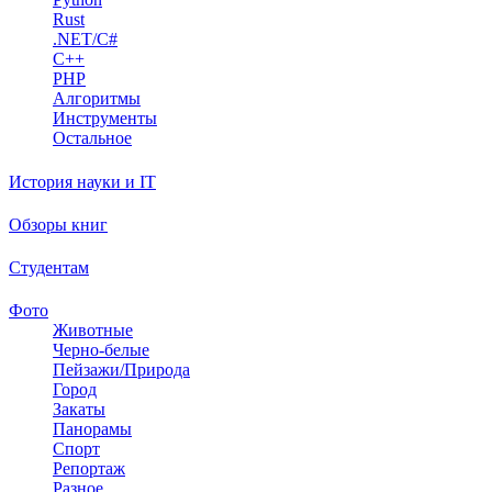
Rust
.NET/C#
C++
PHP
Алгоритмы
Инструменты
Остальное
История науки и IT
Обзоры книг
Студентам
Фото
Животные
Черно-белые
Пейзажи/Природа
Город
Закаты
Панорамы
Спорт
Репортаж
Разное