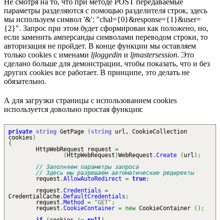
Не смотря на то, что при методе POST передаваемые
параметры разделяются с помощью разделителя строк, здесь
мы используем символ '&': "chal={0}&response={1}&user=
{2}". Запрос при этом будет сформирован как положено, но,
если заменить амперсанды символами переводом строки, то
авторизация не пройдет. В конце функции мы оставляем
только cookies с именами
ljloggedin
и
ljmastersession
. Это
сделано больше для демонстрации, чтобы показать, что и без
других cookies все работает. В принципе, это делать не
обязательно.
А для загрузки страницы с использованием cookies
используется довольно простая функция:
private
string
GetPage
(
string
url, CookieCollection
cookies
)
{
HttpWebRequest request
=
(
HttpWebRequest
)
WebRequest
.
Create
(
url
)
;
// Заполняем параметры запроса
// Здесь мы разрешаем автоматические редиректы
request
.
AllowAutoRedirect
=
true
;
request
.
Credentials
=
CredentialCache
.
DefaultCredentials
;
request
.
Method
=
"GET"
;
request
.
CookieContainer
=
new
CookieContainer
(
)
;