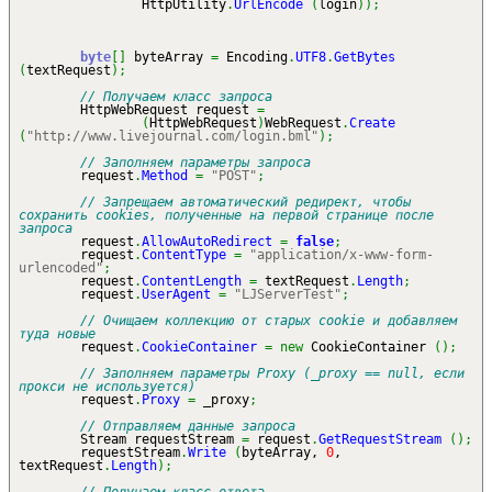
HttpUtility
.
UrlEncode
(
login
)
)
;
byte
[
]
byteArray
=
Encoding
.
UTF8
.
GetBytes
(
textRequest
)
;
// Получаем класс запроса
HttpWebRequest request
=
(
HttpWebRequest
)
WebRequest
.
Create
(
"http://www.livejournal.com/login.bml"
)
;
// Заполняем параметры запроса
request
.
Method
=
"POST"
;
// Запрещаем автоматический редирект, чтобы
сохранить cookies, полученные на первой странице после
запроса
request
.
AllowAutoRedirect
=
false
;
request
.
ContentType
=
"application/x-www-form-
urlencoded"
;
request
.
ContentLength
=
textRequest
.
Length
;
request
.
UserAgent
=
"LJServerTest"
;
// Очищаем коллекцию от старых cookie и добавляем
туда новые
request
.
CookieContainer
=
new
CookieContainer
(
)
;
// Заполняем параметры Proxy (_proxy == null, если
прокси не используется)
request
.
Proxy
=
_proxy
;
// Отправляем данные запроса
Stream requestStream
=
request
.
GetRequestStream
(
)
;
requestStream
.
Write
(
byteArray,
0
,
textRequest
.
Length
)
;