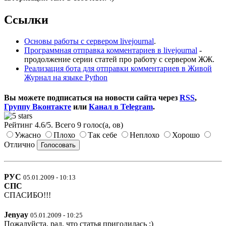
Ссылки
Основы работы с сервером livejournal
.
Программная отправка комментариев в livejournal
-
продолжение серии статей про работу с сервером ЖЖ.
Реализация бота для отправки комментариев в Живой
Журнал на языке Python
Вы можете подписаться на новости сайта через
RSS
,
Группу Вконтакте
или
Канал в Telegram
.
Рейтинг
4.6
/
5
. Всего
9
голос(а, ов)
Ужасно
Плохо
Так себе
Неплохо
Хорошо
Отлично
РУС
05.01.2009 - 10:13
СПС
СПАСИБО!!!
Jenyay
05.01.2009 - 10:25
Пожалуйста, рад, что статья пригодилась :)