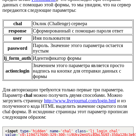
данных с помощью этой формы, то мы увидим, что на сервер
передаются следующие параметры:
chal
Оклик (Challenge) сервера
response
Сформированный с помощью пароля ответ
user
Имя пользователя
Пароль. Значение этого параметра остается
password
пустым
lj_form_auth
Идентификатор формы
Значением этого параметра является просто
action:login
надпись на кнопке для отправки данных с
формы
Для авторизации требуются только первые три параметра.
Параметр
chal
можно получить двумя способами. Можно
загрузить страницу
http://www.livejournal.com/login.bml
и из
полученного кода HTML выделить значение скрытого поля
chal формы. В исходнике страницы этот параметр прописан
следующим образом:
<
input
type
=
'hidden'
name
=
'chal'
class
=
'lj_login_chal'
value
=
'c0:1194717600:329:300:ji9Uky2mnUSi4UpL5G9z:350a128c3e9