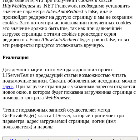
Надо заметить, что при получении cookies в классе
HttpWebRequest
из .NET Framework необходимо установить
значение параметра
AllowAutoRedirect
в false, иначе
произойдет редирект на другую страницу и мы не сохраним
cookies. Зато потом при использовании полученных cookies
это значение должно быть true, так как при дальнейшей
загрузке страницы с этими cookies происходит серия
редиректов. Если
AllowAutoRedirect
будет равно false, то все
эти редиректы придется отслеживать вручную.
Реализация
Для демонстрации этого метода я дополнил проект
LJServerTest из предыдущей статьи возможностью читать
подзамочные записи. Скачать обновленные исходники можно
здесь
. При загрузке страницы с указанным адресом откроется
новое окно, в котором будет показана загруженная страница с
помощью контрола
WebBrowser
.
Чтение подзамочных записей осуществляет метод
GetPrivatePage() класса LJServer, который принимает три
параметра: адрес загружаемой страницы, логин (имя
пользователя) и пароль: