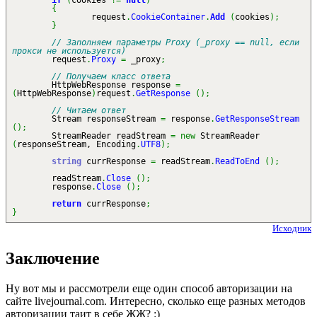
if
(
cookies
!=
null
)
{
request
.
CookieContainer
.
Add
(
cookies
)
;
}
// Заполняем параметры Proxy (_proxy == null, если
прокси не используется)
request
.
Proxy
=
_proxy
;
// Получаем класс ответа
HttpWebResponse response
=
(
HttpWebResponse
)
request
.
GetResponse
(
)
;
// Читаем ответ
Stream responseStream
=
response
.
GetResponseStream
(
)
;
StreamReader readStream
=
new
StreamReader
(
responseStream, Encoding
.
UTF8
)
;
string
currResponse
=
readStream
.
ReadToEnd
(
)
;
readStream
.
Close
(
)
;
response
.
Close
(
)
;
return
currResponse
;
}
Исходник
Заключение
Ну вот мы и рассмотрели еще один способ авторизации на
сайте livejournal.com. Интересно, сколько еще разных методов
авторизации таит в себе ЖЖ? :)