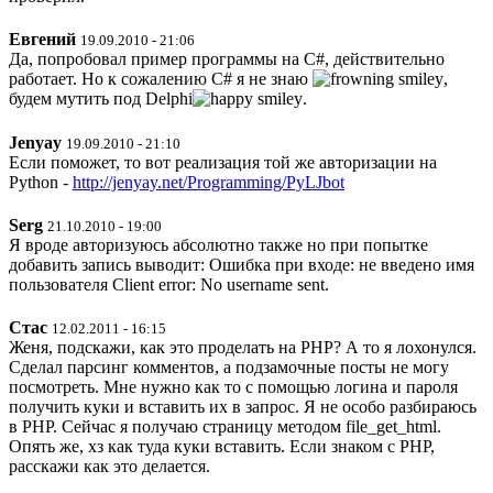
Евгений
19.09.2010 - 21:06
Да, попробовал пример программы на C#, действительно
работает. Но к сожалению C# я не знаю
,
будем мутить под Delphi
.
Jenyay
19.09.2010 - 21:10
Если поможет, то вот реализация той же авторизации на
Python -
http://jenyay.net/Programming/PyLJbot
Serg
21.10.2010 - 19:00
Я вроде авторизуюсь абсолютно также но при попытке
добавить запись выводит: Ошибка при входе: не введено имя
пользователя Client error: No username sent.
Стас
12.02.2011 - 16:15
Женя, подскажи, как это проделать на PHP? А то я лохонулся.
Сделал парсинг комментов, а подзамочные посты не могу
посмотреть. Мне нужно как то с помощью логина и пароля
получить куки и вставить их в запрос. Я не особо разбираюсь
в PHP. Сейчас я получаю страницу методом file_get_html.
Опять же, хз как туда куки вставить. Если знаком с PHP,
расскажи как это делается.