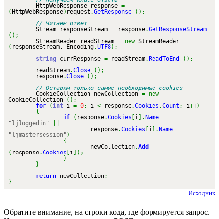
// Получаем класс ответа
HttpWebResponse response
=
(
HttpWebResponse
)
request
.
GetResponse
(
)
;
// Читаем ответ
Stream responseStream
=
response
.
GetResponseStream
(
)
;
StreamReader readStream
=
new
StreamReader
(
responseStream, Encoding
.
UTF8
)
;
string
currResponse
=
readStream
.
ReadToEnd
(
)
;
readStream
.
Close
(
)
;
response
.
Close
(
)
;
// Оставим только самые необходимые cookies
CookieCollection newCollection
=
new
CookieCollection
(
)
;
for
(
int
i
=
0
;
i
<
response
.
Cookies
.
Count
;
i
++
)
{
if
(
response
.
Cookies
[
i
]
.
Name
==
"ljloggedin"
||
response
.
Cookies
[
i
]
.
Name
==
"ljmastersession"
)
{
newCollection
.
Add
(
response
.
Cookies
[
i
]
)
;
}
}
return
newCollection
;
}
Исходник
Обратите внимание, на строки кода, где формируется запрос.