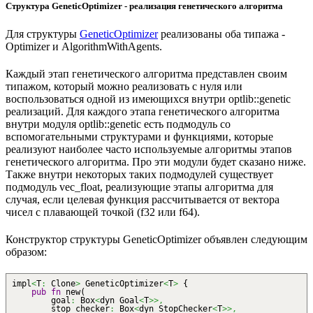
Структура GeneticOptimizer - реализация генетического алгоритма
Для структуры
GeneticOptimizer
реализованы оба типажа -
Optimizer и AlgorithmWithAgents.
Каждый этап генетического алгоритма представлен своим
типажом, который можно реализовать с нуля или
воспользоваться одной из имеющихся внутри optlib::genetic
реализаций. Для каждого этапа генетического алгоритма
внутри модуля optlib::genetic есть подмодуль со
вспомогательными структурами и функциями, которые
реализуют наиболее часто используемые алгоритмы этапов
генетического алгоритма. Про эти модули будет сказано ниже.
Также внутри некоторых таких подмодулей существует
подмодуль vec_float, реализующие этапы алгоритма для
случая, если целевая функция рассчитывается от вектора
чисел с плавающей точкой (f32 или f64).
Конструктор структуры GeneticOptimizer объявлен следующим
образом:
impl
<
T
:
Clone
>
GeneticOptimizer
<
T
>
{
pub
fn
new
(
goal
:
Box
<
dyn Goal
<
T
>>,
stop_checker
:
Box
<
dyn StopChecker
<
T
>>,