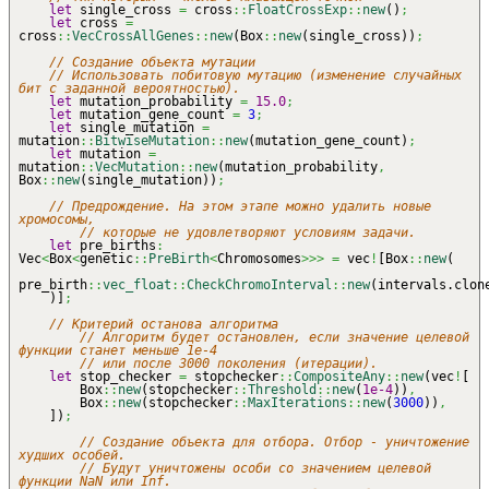
let
single_cross
=
cross
::
FloatCrossExp
::
new
(
)
;
let
cross
=
cross
::
VecCrossAllGenes
::
new
(
Box
::
new
(
single_cross
)
)
;
// Создание объекта мутации
// Использовать побитовую мутацию (изменение случайных
бит с заданной вероятностью).
let
mutation_probability
=
15.0
;
let
mutation_gene_count
=
3
;
let
single_mutation
=
mutation
::
BitwiseMutation
::
new
(
mutation_gene_count
)
;
let
mutation
=
mutation
::
VecMutation
::
new
(
mutation_probability
,
Box
::
new
(
single_mutation
)
)
;
// Предрождение. На этом этапе можно удалить новые
хромосомы,
// которые не удовлетворяют условиям задачи.
let
pre_births
:
Vec
<
Box
<
genetic
::
PreBirth
<
Chromosomes
>>>
=
vec
!
[
Box
::
new
(
pre_birth
::
vec_float
::
CheckChromoInterval
::
new
(
intervals.clon
)
]
;
// Критерий останова алгоритма
// Алгоритм будет остановлен, если значение целевой
функции станет меньше 1e-4
// или после 3000 поколения (итерации).
let
stop_checker
=
stopchecker
::
CompositeAny
::
new
(
vec
!
[
Box
::
new
(
stopchecker
::
Threshold
::
new
(
1e-4
)
)
,
Box
::
new
(
stopchecker
::
MaxIterations
::
new
(
3000
)
)
,
]
)
;
// Создание объекта для отбора. Отбор - уничтожение
худших особей.
// Будут уничтожены особи со значением целевой
функции NaN или Inf.