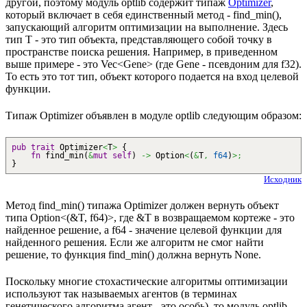
другой, поэтому модуль optlib содержит типаж
Optimizer
,
который включает в себя единственный метод - find_min(),
запускающий алгоритм оптимизации на выполнение. Здесь
тип T - это тип объекта, представляющего собой точку в
пространстве поиска решения. Например, в приведенном
выше примере - это Vec<Gene> (где Gene - псевдоним для f32).
То есть это тот тип, объект которого подается на вход целевой
функции.
Типаж Optimizer объявлен в модуле optlib следующим образом:
pub
trait
Optimizer
<
T
>
{
fn
find_min
(
&
mut
self
)
->
Option
<
(
&
T
,
f64
)
>;
}
Исходник
Метод find_min() типажа Optimizer должен вернуть объект
типа Option<(&T, f64)>, где &T в возвращаемом кортеже - это
найденное решение, а f64 - значение целевой функции для
найденного решения. Если же алгоритм не смог найти
решение, то функция find_min() должна вернуть None.
Поскольку многие стохастические алгоритмы оптимизации
используют так называемых агентов (в терминах
генетического алгоритма агент - это особь), то модуль optlib