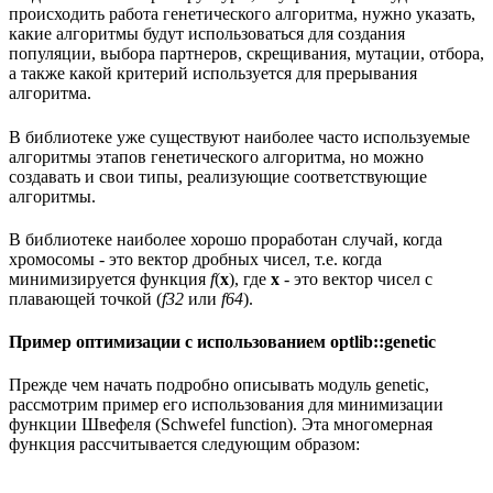
происходить работа генетического алгоритма, нужно указать,
какие алгоритмы будут использоваться для создания
популяции, выбора партнеров, скрещивания, мутации, отбора,
а также какой критерий используется для прерывания
алгоритма.
В библиотеке уже существуют наиболее часто используемые
алгоритмы этапов генетического алгоритма, но можно
создавать и свои типы, реализующие соответствующие
алгоритмы.
В библиотеке наиболее хорошо проработан случай, когда
хромосомы - это вектор дробных чисел, т.е. когда
минимизируется функция
f
(
x
), где
x
- это вектор чисел с
плавающей точкой (
f32
или
f64
).
Пример оптимизации с использованием optlib::genetic
Прежде чем начать подробно описывать модуль genetic,
рассмотрим пример его использования для минимизации
функции Швефеля (Schwefel function). Эта многомерная
функция рассчитывается следующим образом: