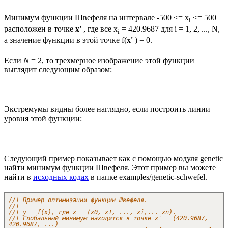
Минимум функции Швефеля на интервале -500 <= x
<= 500
i
расположен в точке
x'
, где все x
= 420.9687 для i = 1, 2, ..., N,
i
а значение функции в этой точке f(
x'
) = 0.
Если
N
= 2, то трехмерное изображение этой функции
выглядит следующим образом:
Экстремумы видны более наглядно, если построить линии
уровня этой функции:
Следующий пример показывает как с помощью модуля genetic
найти минимум функции Швефеля. Этот пример вы можете
найти в
исходных кодах
в папке examples/genetic-schwefel.
//! Пример оптимизации функции Швефеля.
//!
//! y = f(x), где x = (x0, x1, ..., xi,... xn).
//! Глобальный минимум находится в точке x' = (420.9687,
420.9687, ...)