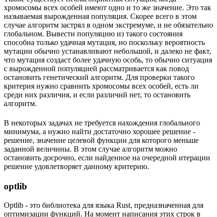
хромосомы всех особей имеют одно и то же значение. Это так
называемая вырожденная популяция. Скорее всего в этом
случае алгоритм застрял в одном экстремуме, и не обязательно
глобальном. Вывести популяцию из такого состояния
способна только удачная мутация, но поскольку вероятность
мутации обычно устанавливают небольшой, и далеко не факт,
что мутация создаст более удачную особь, то обычно ситуация
с вырожденной популяцией рассматривается как повод
остановить генетический алгоритм. Для проверки такого
критерия нужно сравнить хромосомы всех особей, есть ли
среди них различия, и если различий нет, то остановить
алгоритм.
В некоторых задачах не требуется нахождения глобального
минимума, а нужно найти достаточно хорошее решение -
решение, значение целевой функции для которого меньше
заданной величины. В этом случае алгоритм можно
остановить досрочно, если найденное на очередной итерации
решение удовлетворяет данному критерию.
optlib
Optlib - это библиотека для языка Rust, предназначенная для
оптимизации функций. На момент написания этих строк в