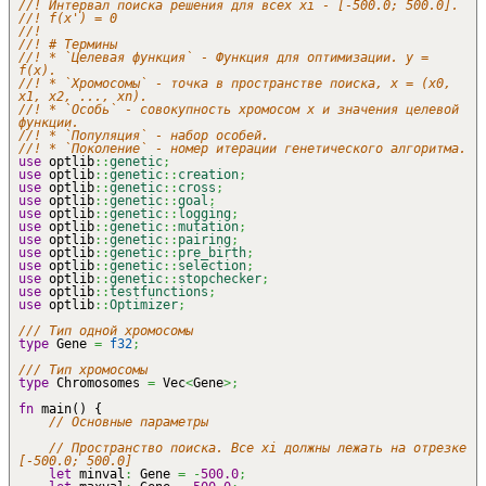
//! Интервал поиска решения для всех xi - [-500.0; 500.0].
//! f(x') = 0
//!
//! # Термины
//! * `Целевая функция` - Функция для оптимизации. y =
f(x).
//! * `Хромосомы` - точка в пространстве поиска, x = (x0,
x1, x2, ..., xn).
//! * `Особь` - совокупность хромосом x и значения целевой
функции.
//! * `Популяция` - набор особей.
//! * `Поколение` - номер итерации генетического алгоритма.
use
optlib
::
genetic
;
use
optlib
::
genetic
::
creation
;
use
optlib
::
genetic
::
cross
;
use
optlib
::
genetic
::
goal
;
use
optlib
::
genetic
::
logging
;
use
optlib
::
genetic
::
mutation
;
use
optlib
::
genetic
::
pairing
;
use
optlib
::
genetic
::
pre_birth
;
use
optlib
::
genetic
::
selection
;
use
optlib
::
genetic
::
stopchecker
;
use
optlib
::
testfunctions
;
use
optlib
::
Optimizer
;
/// Тип одной хромосомы
type
Gene
=
f32
;
/// Тип хромосомы
type
Chromosomes
=
Vec
<
Gene
>;
fn
main
(
)
{
// Основные параметры
// Пространство поиска. Все xi должны лежать на отрезке
[-500.0; 500.0]
let
minval
:
Gene
=
-
500.0
;