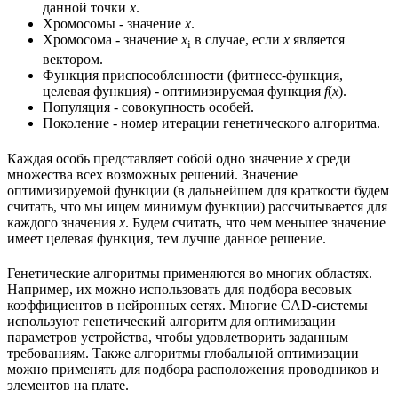
данной точки
x
.
Хромосомы - значение
x
.
Хромосома - значение
x
в случае, если
x
является
i
вектором.
Функция приспособленности (фитнесс-функция,
целевая функция) - оптимизируемая функция
f
(
x
).
Популяция - совокупность особей.
Поколение - номер итерации генетического алгоритма.
Каждая особь представляет собой одно значение
x
среди
множества всех возможных решений. Значение
оптимизируемой функции (в дальнейшем для краткости будем
считать, что мы ищем минимум функции) рассчитывается для
каждого значения
x
. Будем считать, что чем меньшее значение
имеет целевая функция, тем лучше данное решение.
Генетические алгоритмы применяются во многих областях.
Например, их можно использовать для подбора весовых
коэффициентов в нейронных сетях. Многие CAD-системы
используют генетический алгоритм для оптимизации
параметров устройства, чтобы удовлетворить заданным
требованиям. Также алгоритмы глобальной оптимизации
можно применять для подбора расположения проводников и
элементов на плате.