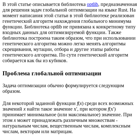
В этой статье описывается библиотека
optlib
, предназначенная
для решения задач глобальной оптимизации на языке Rust. На
момент написания этой статьи в этой библиотеке реализован
генетический алгоритм нахождения глобального минимума
функции. Библиотека optlib не привязана к конкретному типу
входных данных для оптимизируемой функции. Также
библиотека построена таким образом, что при использовании
генетического алгоритма можно легко менять алгоритмы
скрещивания, мутации, отбора и другие этапы работы
генетического алгоритма. По сути генетический алгоритм
собирается как бы из кубиков.
Проблема глобальной оптимизации
Задача оптимизации обычно формулируется следующим
образом.
Для некоторой заданной функции
f
(
x
) среди всех возможных
значений
x
найти такое значение x', при котором
f
(x')
принимает минимальное (или максимальное) значение. При
этом
x
может принадлежать различным множествам -
натуральным числам, вещественным числам, комплексным
числам, векторам или матрицам.