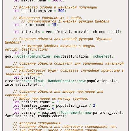
let
maxval
:
Gene
=
500.0
;
// Колиество особей в начальной популяции
let
population_size
=
500
;
// Количество хромосом xi в особи.
// Оптимизируется 15-мерная функция Швефеля
let
chromo_count
=
15
;
let
intervals
=
vec
!
[
(
minval
,
maxval
)
;
chromo_count
]
;
// Создание объекта для целевой функции (функции
Швефеля)
// Функция Швефеля включена в модуль
optlib::testfunctions
let
goal
=
goal
::
GoalFromFunction
::
new
(
testfunctions
::
schwefel
)
;
// Создание объекта создателя для заполнения начальной
популяции.
// RandomCreator будет создавать случайные хромосомы в
заданном интервале.
let
creator
=
creation
::
vec_float
::
RandomCreator
::
new
(
population_size
,
intervals.clone
(
)
)
;
// Создание объекта для выбора партнеров для
скрещивания
// Выбор партнеров по методу турнира.
let
partners_count
=
2
;
let
families_count
=
population_size
/
2
;
let
rounds_count
=
5
;
let
pairing
=
pairing
::
Tournament
::
new
(
partners_count
,
families_count
,
rounds_count
)
;
// Алгоритм скрещивания
// Создание объекта для побитового скрещивания ген,
// тип которых - числа с плавающей точкой