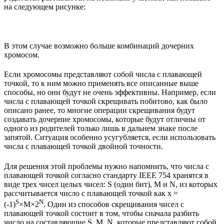
на следующем рисунке:
В этом случае возможно больше комбинаций дочерних
хромосом.
Если хромосомы представляют собой числа с плавающей
точкой, то к ним можно применять все описанные выше
способы, но они будут не очень эффективны. Например, если
числа с плавающей точкой скрещивать побитово, как было
описано ранее, то многие операции скрещивания будут
создавать дочерние хромосомы, которые будут отличны от
одного из родителей только лишь в дальнем знаке после
запятой. Ситуация особенно усугубляется, если использовать
числа с плавающей точкой двойной точности.
Для решения этой проблемы нужно напомнить, что числа с
плавающей точкой согласно стандарту IEEE 754 хранятся в
виде трех чисел целых чисел: S (один бит), M и N, из которых
рассчитывается число с плавающей точкой как x =
S
N
(-1)
×M×2
. Один из способов скрещивания чисел с
плавающей точкой состоит в том, чтобы сначала разбить
число на составляющие S, M, N, которые представляют собой