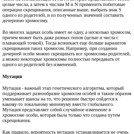
целые числа, а затем к числам M и N применить побитовые
операции скрещивания, описанные выше, выбрать знак S
одного из родителей, и из полученных значений составить
дочернюю хромосому.
Во многих задачах особь имеет не одну, а несколько хромосом,
причем может быть даже разных типов (целые и числа с
плавающей точкой). Тогда возникает еще больше вариантов
скрещивания таких хромосом. Например, при создании
дочерней особи можно скрещивать все хромосомы родителей,
а можно некоторые хромосомы полностью передавать от
одного из родителей без изменений.
Мутация
Мутация - важный этап генетического алгоритма, который
поддерживает разнообразие хромосом особей и таким образом
уменьшает шансы на то, что решение быстро сойдется к
какому-то локальному минимуму вместо глобального.
Мутация представляет собой случайное изменение в
хромосоме особи, которая была только что создана путем
скрещивания.
Как правило, вероятность мутации устанавливается не очень