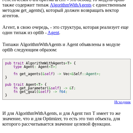
также содержит типаж
AlgorithmWithAgents
с единственным
методом get_agents(), который должен возвращать вектор
агентов.
Агент, в свою очередь, - это структура, которая реализует еще
один типаж из optlib -
Agent
.
Типажи AlgorithmWithAgents и Agent объявлены в модуле
optlib следующим образом:
pub
trait
AlgorithmWithAgents
<
T
>
{
type
Agent
:
Agent
<
T
>;
fn
get_agents
(
&
self
)
->
Vec
<&
Self
::
Agent
>;
}
pub
trait
Agent
<
T
>
{
fn
get_parameter
(
&
self
)
->
&
T
;
fn
get_goal
(
&
self
)
->
f64
;
}
Исходник
И для AlgorithmWithAgents, и для Agent тип T имеет то же
значение, что и для Optimizer, то есть это тип объекта, для
которого рассчитывается значение целевой функции.