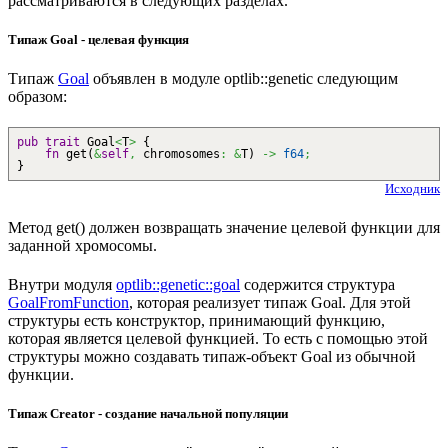
рассматриваются в следующих разделах.
Типаж Goal - целевая функция
Типаж
Goal
объявлен в модуле optlib::genetic следующим
образом:
pub
trait
Goal
<
T
>
{
fn
get
(
&
self
,
chromosomes
:
&
T
)
->
f64
;
}
Исходник
Метод get() должен возвращать значение целевой функции для
заданной хромосомы.
Внутри модуля
optlib::genetic::goal
содержится структура
GoalFromFunction
, которая реализует типаж Goal. Для этой
структуры есть конструктор, принимающий функцию,
которая является целевой функцией. То есть с помощью этой
структуры можно создавать типаж-объект Goal из обычной
функции.
Типаж Creator - создание начальной популяции