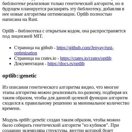
библиотеке реализован только генетический алгоритм, но в
будущем планируется расширять эту библиотеку, добавляя в
нее новые алгоритмы оптимизации. Optlib полностью
написана на Rust.
Optlib - библиотека с открытым кодом, она распространяется
под лицензией MIT.
Страница на github -
https://github.com/Jenyay/rust-
optimization
Страница на crates.io -
https://crates.io/crates/optlib
Документация -
https://docs.rs/optlib
optlib::genetic
Из описания генетического алгоритма видно, что многие
этапы алгоритма можно реализовать по-разному, подбирая их
таким образом, чтобы для данной целевой функции алгоритм
сходился к правильному решению за минимальное количество
времени.
Модуль
optlib::genetic
создан таким образом, чтобы можно
было собирать генетический алгоритм "из кубиков". При
создании экземпляра структуры, внутри которой будет