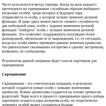
Часто используется метод турнира. Когда на роль каждого
претендента на скрещивание случайным образом выбирают
несколько особей, среди которых в будущую пару
отправляется та особь, у которой лучшее значение целевой
функции. И даже здесь можно ввести элемент случайности,
дав небольшой шанс особи с худшим значением целевой
функции "победить" особь с лучшим значением целевой
функции. Это позволяет поддерживать популяцию более
разнородной, обезопасив ее от вырождения, т.е. от ситуации,
когда все особи имеют примерно равные значения хромосом,
что равносильно сваливанию алгоритма к одному экстремуму,
возможно, не глобальному.
Результатом данной операции будет список партнеров для
скрещивания.
Скрещивание
Скрещивание - это генетическая операция, в результате
которой создаются новые особи с новыми значениями
хромосом. Новые хромосомы создаются на основе хромосом
родителей. Чаще всего в процессе скрещивания одного набора
партнеров создается одна дочерняя особь, но теоретически
дочерних особей может создаваться больше.