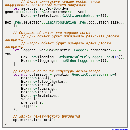
// Будут уничтожены худшие особи, чтобы
поддерживать постоянный размер популяции.
let
selections
:
Vec
<
Box
<
dyn
genetic
::
Selection
<
Chromosomes
>>>
=
vec
!
[
Box
::
new
(
selection
::
KillFitnessNaN
::
new
(
)
)
,
Box
::
new
(
selection
::
LimitPopulation
::
new
(
population_size
)
)
,
]
;
// Создание объектов для ведения логов.
// Один объект будет показывать результат работы
алгоритма,
// Второй объект будет измерять время работы
алгоритма.
let
loggers
:
Vec
<
Box
<
genetic
::
Logger
<
Chromosomes
>>>
=
vec
!
[
Box
::
new
(
logging
::
StdoutResultOnlyLogger
::
new
(
15
)
)
,
Box
::
new
(
logging
::
TimeStdoutLogger
::
new
(
)
)
,
]
;
// Создание основной структуры оптимизатора
let
mut
optimizer
=
genetic
::
GeneticOptimizer
::
new
(
Box
::
new
(
goal
)
,
Box
::
new
(
stop_checker
)
,
Box
::
new
(
creator
)
,
Box
::
new
(
pairing
)
,
Box
::
new
(
cross
)
,
Box
::
new
(
mutation
)
,
selections
,
pre_births
,
loggers
,
)
;
// Запуск генетического алгоритма
optimizer.find_min
(
)
;
}
Исходник