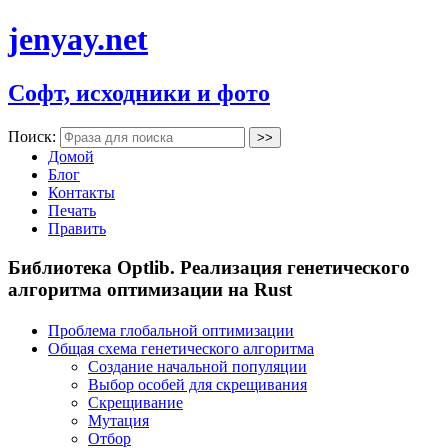
jenyay.net
Софт, исходники и фото
Поиск:
Домой
Блог
Контакты
Печать
Править
Библиотека Optlib. Реализация генетического
алгоритма оптимизации на Rust
Проблема глобальной оптимизации
Общая схема генетического алгоритма
Создание начальной популяции
Выбор особей для скрещивания
Скрещивание
Мутация
Отбор