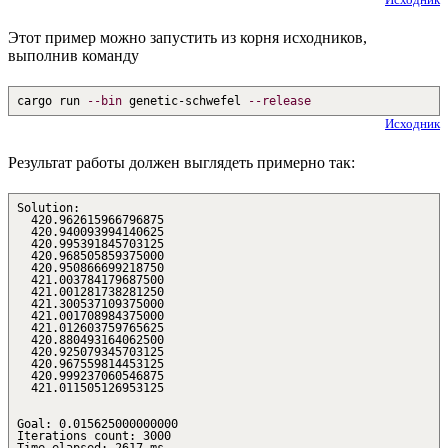
Этот пример можно запустить из корня исходников,
выполнив команду
cargo run
--bin
genetic-schwefel
--release
Исходник
Результат работы должен выглядеть примерно так:
Solution:
420.962615966796875
420.940093994140625
420.995391845703125
420.968505859375000
420.950866699218750
421.003784179687500
421.001281738281250
421.300537109375000
421.001708984375000
421.012603759765625
420.880493164062500
420.925079345703125
420.967559814453125
420.999237060546875
421.011505126953125
Goal: 0.015625000000000
Iterations count: 3000
Time elapsed: 2617 ms