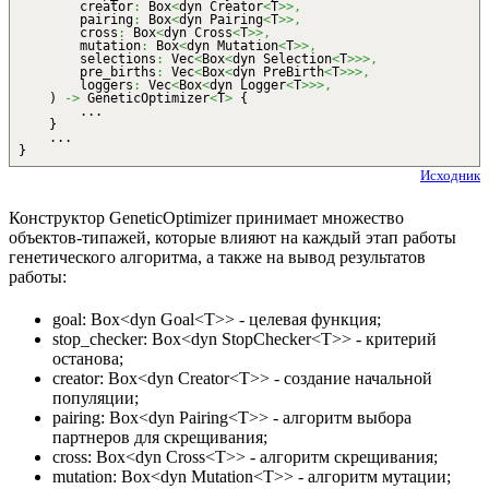
creator
:
Box
<
dyn Creator
<
T
>>,
pairing
:
Box
<
dyn Pairing
<
T
>>,
cross
:
Box
<
dyn Cross
<
T
>>,
mutation
:
Box
<
dyn Mutation
<
T
>>,
selections
:
Vec
<
Box
<
dyn Selection
<
T
>>>,
pre_births
:
Vec
<
Box
<
dyn PreBirth
<
T
>>>,
loggers
:
Vec
<
Box
<
dyn Logger
<
T
>>>,
)
->
GeneticOptimizer
<
T
>
{
...
}
...
}
Исходник
Конструктор GeneticOptimizer принимает множество
объектов-типажей, которые влияют на каждый этап работы
генетического алгоритма, а также на вывод результатов
работы:
goal: Box<dyn Goal<T>> - целевая функция;
stop_checker: Box<dyn StopChecker<T>> - критерий
останова;
creator: Box<dyn Creator<T>> - создание начальной
популяции;
pairing: Box<dyn Pairing<T>> - алгоритм выбора
партнеров для скрещивания;
cross: Box<dyn Cross<T>> - алгоритм скрещивания;
mutation: Box<dyn Mutation<T>> - алгоритм мутации;