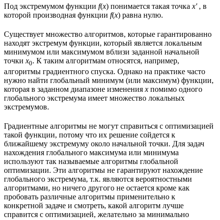
Под экстремумом функции
f
(
x
) понимается такая точка
x'
, в
которой производная функции
f
(
x
) равна нулю.
Существует множество алгоритмов, которые гарантированно
находят экстремум функции, который является локальным
минимумом или максимумом вблизи заданной начальной
точки
x
. К таким алгоритмам относятся, например,
0
алгоритмы градиентного спуска. Однако на практике часто
нужно найти глобальный минимум (или максимум) функции,
которая в заданном диапазоне изменения
x
помимо одного
глобального экстремума имеет множество локальных
экстремумов.
Градиентные алгоритмы не могут справиться с оптимизацией
такой функции, потому что их решение сойдется к
ближайшему экстремуму около начальной точки. Для задач
нахождения глобального максимума или минимума
используют так называемые алгоритмы глобальной
оптимизации. Эти алгоритмы не гарантируют нахождение
глобального экстремума, т.к. являются вероятностными
алгоритмами, но ничего другого не остается кроме как
пробовать различные алгоритмы применительно к
конкретной задаче и смотреть, какой алгоритм лучше
справится с оптимизацией, желательно за минимально