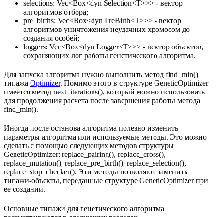
selections: Vec<Box<dyn Selection<T>>> - вектор
алгоритмов отбора;
pre_births: Vec<Box<dyn PreBirth<T>>> - вектор
алгоритмов уничтожения неудачных хромосом до
создания особей;
loggers: Vec<Box<dyn Logger<T>>> - вектор объектов,
сохраняющих лог работы генетического алгоритма.
Для запуска алгоритма нужно выполнить метод find_min()
типажа
Optimizer
. Помимо этого в структуре GeneticOptimizer
имеется метод next_iterations(), который можно использовать
для продолжения расчета после завершения работы метода
find_min().
Иногда после останова алгоритма полезно изменить
параметры алгоритма или используемые методы. Это можно
сделать с помощью следующих методов структуры
GeneticOptimizer: replace_pairing(), replace_cross(),
replace_mutation(), replace_pre_birth(), replace_selection(),
replace_stop_checker(). Эти методы позволяют заменить
типажи-объекты, переданные структуре GeneticOptimizer при
ее создании.
Основные типажи для генетического алгоритма