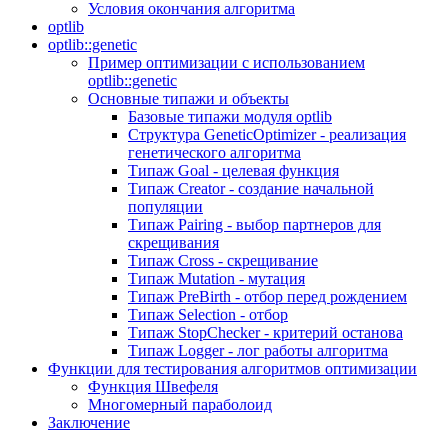
Условия окончания алгоритма
optlib
optlib::genetic
Пример оптимизации с использованием
optlib::genetic
Основные типажи и объекты
Базовые типажи модуля optlib
Структура GeneticOptimizer - реализация
генетического алгоритма
Типаж Goal - целевая функция
Типаж Creator - создание начальной
популяции
Типаж Pairing - выбор партнеров для
скрещивания
Типаж Cross - скрещивание
Типаж Mutation - мутация
Типаж PreBirth - отбор перед рождением
Типаж Selection - отбор
Типаж StopChecker - критерий останова
Типаж Logger - лог работы алгоритма
Функции для тестирования алгоритмов оптимизации
Функция Швефеля
Многомерный параболоид
Заключение