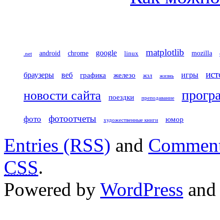
matplotlib
google
chrome
mozilla
android
linux
.net
ист
игры
браузеры
веб
железо
графика
жзл
жизнь
прогр
новости сайта
поездки
преподавание
фотоотчеты
фото
юмор
художественные книги
Entries (RSS)
and
Comment
CSS
.
Powered by
WordPress
an