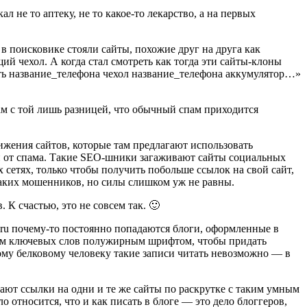
л не то аптеку, не то какое-то лекарство, а на первых
 в поисковике стояли сайты, похожие друг на друга как
й чехол. А когда стал смотреть как тогда эти сайты-клоны
ть название_телефона чехол название_телефона аккумулятор…»
ам с той лишь разницей, что обычный спам приходится
вижения сайтов, которые там предлагают использовать
ли от спама. Такие SEO-шники загаживают сайты социальных
 сетях, только чтобы получить побольше ссылок на свой сайт,
таких мошенников, но силы слишком уж не равны.
 К счастью, это не совсем так. 🙂
l.ru почему-то постоянно попадаются блоги, оформленные в
нием ключевых слов полужирным шрифтом, чтобы придать
ому белковому человеку такие записи читать невозможно — в
дают ссылки на одни и те же сайты по раскрутке с таким умным
о относится, что и как писать в блоге — это дело блоггеров,