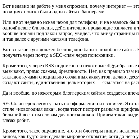
Вот недавно на работе у меня спросили, почему интернет — это 
позициях поиска были одни сайты с баннерами.
Или я вот недавно искал чехол для телефона, и на казалось бы
однояйцевые близнецы, действительно продающие запчасти к те
вообще попали под такой запрос, увидел, что внизу страниц
и так далее с другими частями телефона.
Вот за такое гугл должен беспощадно банить подобные сайты.
получать через почту, а SEO-спам через поисковики.
Кроме того, я через RSS подписан на некоторые digg-образные 
вызывают, прямо скажем, брезгливость. Нет, как правило там 
закладок кучами специально созданных аккаунтов, делают деся
создают сайты, единственная цель которых — ссылаться на ра
Да и вообще, по некоторым блоггерским сайтам создается впеча
SEO-блоггеров легко узнать по оформлению их записей. Это та
стиле «новогодняя елка», когда текст пестрит разными шрифт
больший вес этим словам для поисковиков. Причем такие выдел
глазах рябит.
Кроме того, такое ощущение, что эти блоггеры пишут исключит
видом, как-будто они сделали мировое открытие, хотя до него 