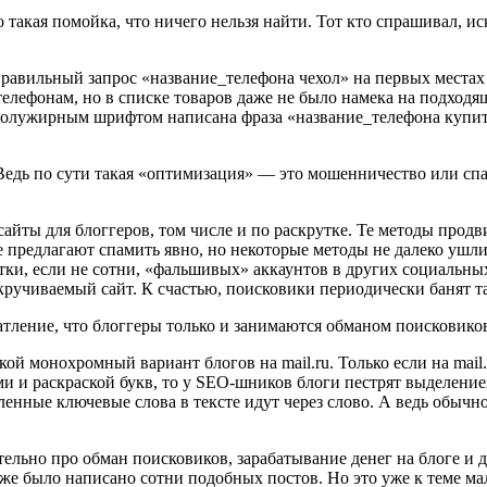
такая помойка, что ничего нельзя найти. Тот кто спрашивал, иска
 правильный запрос «название_телефона чехол» на первых местах
лефонам, но в списке товаров даже не было намека на подходящи
ы полужирным шрифтом написана фраза «название_телефона купи
 Ведь по сути такая «оптимизация» — это мошенничество или сп
сайты для блоггеров, том числе и по раскрутке. Те методы прод
не предлагают спамить явно, но некоторые методы не далеко уш
тки, если не сотни, «фальшивых» аккаунтов в других социальных
скручиваемый сайт. К счастью, поисковики периодически банят 
тление, что блоггеры только и занимаются обманом поисковиков.
кой монохромный вариант блогов на mail.ru. Только если на mai
ами и раскраской букв, то у SEO-шников блоги пестрят выделе
енные ключевые слова в тексте идут через слово. А ведь обычн
ельно про обман поисковиков, зарабатывание денег на блоге и 
уже было написано сотни подобных постов. Но это уже к теме мал