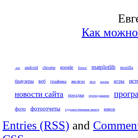
Евг
Как можно 
matplotlib
google
chrome
mozilla
android
linux
.net
ист
игры
браузеры
веб
железо
графика
жзл
жизнь
прогр
новости сайта
поездки
преподавание
фотоотчеты
фото
юмор
художественные книги
Entries (RSS)
and
Comment