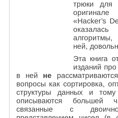
трюки для 
оригинале
«Hacker’s De
оказалас
алгоритмы,
ней, доволь
Эта книга о
изданий про
в ней
не
рассматриваются
вопросы как сортировка, оп
структуры данных и тому
описываются большей ч
связанные с двоич
представлением чисел (в 