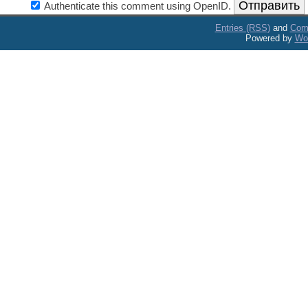
Authenticate this comment using
OpenID
.
Entries (RSS)
and
Com
Powered by
Wo