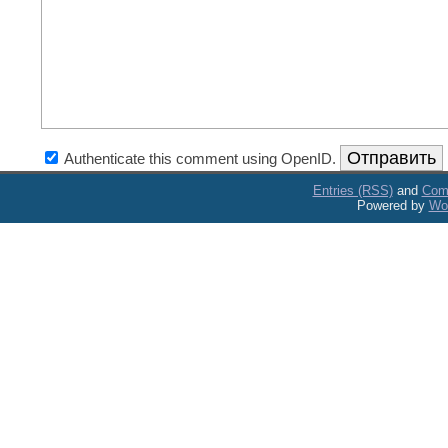
Authenticate this comment using
OpenID
.
Entries (RSS)
and
Com
Powered by
Wo