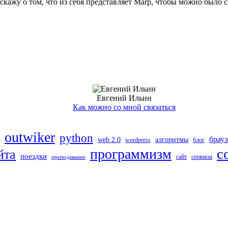
сскажу о том, что из себя представляет Marp, чтобы можно было 
Евгений Ильин
Как можно со мной связаться
outwiker
python
брау
web 2.0
алгоритмы
wordpress
блог
с
программизм
йта
поездки
сайт
сервисы
преподавание