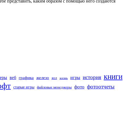
себе представить, каким образом с помощью него создаются
книги
история
игры
зеры
веб
железо
графика
жзл
жизнь
офт
фотоотчеты
фото
старые игры
файловые менеджеры