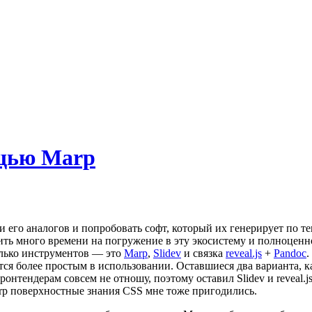
ощью Marp
и его аналогов и попробовать софт, который их генерирует по те
ить много времени на погружение в эту экосистему и полноценно
олько инструментов — это
Marp
,
Slidev
и связка
reveal.js
+
Pandoc
.
ется более простым в использовании. Оставшиеся два варианта,
фронтендерам совсем не отношу, поэтому оставил Slidev и reveal.
arp поверхностные знания CSS мне тоже пригодились.