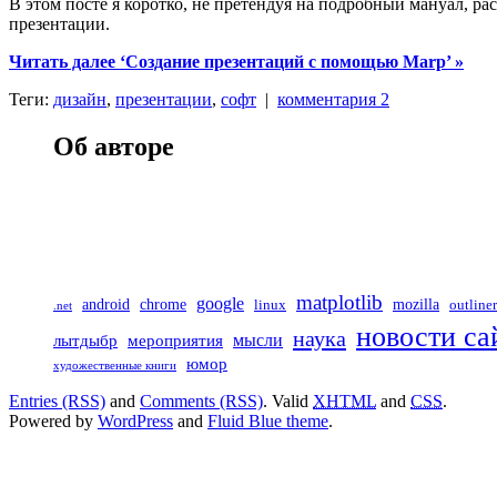
В этом посте я коротко, не претендуя на подробный мануал, ра
презентации.
Читать далее ‘Создание презентаций с помощью Marp’ »
Теги:
дизайн
,
презентации
,
софт
|
комментария 2
Об авторе
matplotlib
google
chrome
mozilla
android
linux
outliner
.net
новости са
наука
мероприятия
мысли
лытдыбр
юмор
художественные книги
Entries (RSS)
and
Comments (RSS)
. Valid
XHTML
and
CSS
.
Powered by
WordPress
and
Fluid Blue theme
.