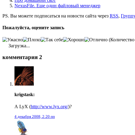
Про домашний скот
NexusFile. Еще один файловый менеджер
PS. Вы можете подписаться на новости сайта через
RSS
,
Группу
Пожалуйста, оцените запись
(Количество
Загрузка...
комментария 2
krigstask:
А LyX (
http://www.lyx.org/
)?
4 декабря 2008, 2:20 пп