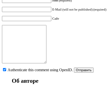
Имя (required)
E-Mail (will not be published) (required)
Сайт
Authenticate this comment using
OpenID
.
Об авторе