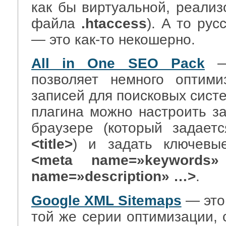
как бы виртуальной, реали
файла
.htaccess
). А то рус
— это как-то некошерно.
All in One SEO Pack
— 
позволяет немного оптими
записей для поисковых сист
плагина можно настроить за
браузере (который задает
<title>
) и задать ключевы
<meta name=»keywords
name=»description» …>
.
Google XML Sitemaps
— это
той же серии оптимизации, 