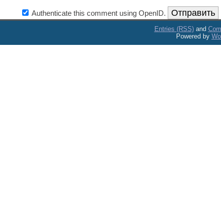
Authenticate this comment using
OpenID
.
Entries (RSS)
and
Com
Powered by
Wo