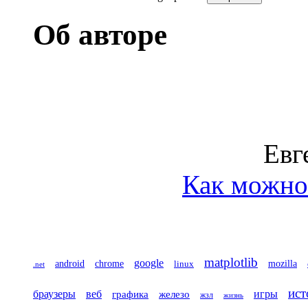
Об авторе
Евг
Как можно 
matplotlib
google
chrome
mozilla
android
linux
.net
ист
игры
браузеры
веб
железо
графика
жзл
жизнь