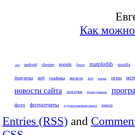
Евг
Как можно 
matplotlib
google
chrome
mozilla
android
linux
.net
ист
игры
браузеры
веб
железо
графика
жзл
жизнь
прогр
новости сайта
поездки
преподавание
фотоотчеты
фото
юмор
художественные книги
Entries (RSS)
and
Comment
CSS
.