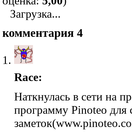
оценка:
5,00
)
Загрузка...
комментария 4
Race:
Наткнулась в сети на 
программу Pinoteo для 
заметок(www.pinoteo.c