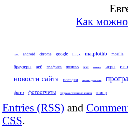
Евг
Как можно 
matplotlib
google
chrome
mozilla
android
linux
.net
ист
игры
браузеры
веб
железо
графика
жзл
жизнь
прогр
новости сайта
поездки
преподавание
фотоотчеты
фото
юмор
художественные книги
Entries (RSS)
and
Comment
CSS
.