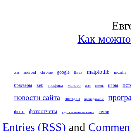
Евг
Как можно 
matplotlib
google
chrome
mozilla
android
linux
.net
ист
игры
браузеры
веб
железо
графика
жзл
жизнь
прогр
новости сайта
поездки
преподавание
фотоотчеты
фото
юмор
художественные книги
Entries (RSS)
and
Comment