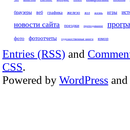
ист
игры
браузеры
веб
железо
графика
жзл
жизнь
прогр
новости сайта
поездки
преподавание
фотоотчеты
фото
юмор
художественные книги
Entries (RSS)
and
Comment
CSS
.
Powered by
WordPress
an