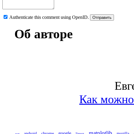
Authenticate this comment using
OpenID
.
Об авторе
Евг
Как можно 
matplotlib
google
chrome
mozilla
android
linux
.net