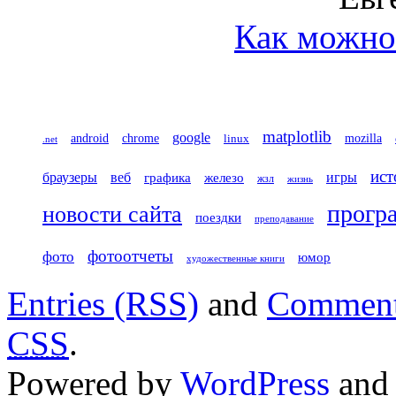
Как можно 
matplotlib
google
chrome
mozilla
android
linux
.net
ист
игры
браузеры
веб
железо
графика
жзл
жизнь
прогр
новости сайта
поездки
преподавание
фотоотчеты
фото
юмор
художественные книги
Entries (RSS)
and
Comment
CSS
.
Powered by
WordPress
an