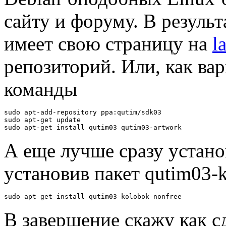
сайту и форуму. В результ
имеет свою страницу на
l
репозиторий. Или, как ва
команды
sudo apt-add-repository ppa:qutim/sdk03

sudo apt-get update

sudo apt-get install qutim03 qutim03-artwork
А еще лучше сразу устано
установив пакет qutim03-k
sudo apt-get install qutim03-kolobok-nonfree
В завершение скажу как сд