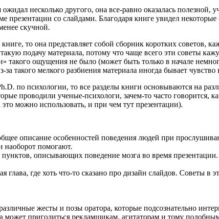
я ожидал несколько другого, она все-равно оказалась полезной, 
рме презентации со слайдами. Благодаря книге увидел некоторые
 менее скучной.
в книге, то она представляет собой сборник коротких советов, к
такую подачу материала, потому что чаще всего эти советы каж
 такого ощущения не было (может быть только в начале немного
из-за такого мелкого разбиения материала иногда бывает чувство
 Ph.D. по психологии, то все разделы книги основываются на раз
рые проводили ученые-психологи, зачем-то часто говорится, кака
 это можно использовать, и при чем тут презентации).
я общее описание особенностей поведения людей при прослушива
и наоборот помогают.
5 пунктов, описывающих поведение мозга во время презентации.
ая глава, где хоть что-то сказано про дизайн слайдов. Советы в 
, различные жесты и позы оратора, которые подсознательно инт
ава может пригодиться рекламщикам, агитаторам и тому подобны