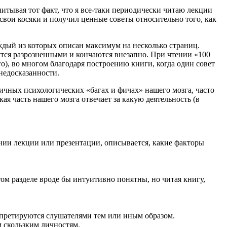
учитывая тот факт, что я все-таки периодически читаю лекции
 свои косяки и получил ценные советы относительно того, как
аждый из которых описан максимум на несколько страниц.
утся разрозненными и кончаются внезапно. При чтении «100
), во многом благодаря построению книги, когда один совет
 недосказанности.
личных психологических «багах и фичах» нашего мозга, часто
я часть нашего мозга отвечает за какую деятельность (в
нии лекции или презентации, описывается, какие факторы
этом разделе вроде бы интуитивно понятны, но читая книгу,
ерпретируются слушателями тем или иным образом.
м скользким личностям.