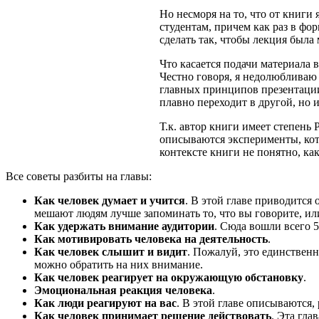
Но несморя на то, что от книги 
студентам, причем как раз в фо
сделать так, чтобы лекция была
Что касается подачи материала 
Честно говоря, я недолюбливаю 
главных принципов презентации»
плавно переходит в другой, но 
Т.к. автор книги имеет степень
описываются эксперименты, кото
контексте книги не понятно, как
Все советы разбиты на главы:
Как человек думает и учится
. В этой главе приводитс
мешают людям лучше запоминать то, что вы говорите, ил
Как удержать внимание аудитории
. Сюда вошли всего 
Как мотивировать человека на деятельность
.
Как человек слышит и видит
. Пожалуй, это единственн
можно обратить на них внимание.
Как человек реагирует на окружающую обстановку
.
Эмоциональная реакция человека
.
Как люди реагируют на вас
. В этой главе описываются
Как человек принимает решение действовать
. Эта гл