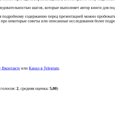
следовательностью шагов, которые выполняет автор книги для по
аря подробному содержанию перед презентацией можно пробежать
ь про некоторые советы или описанные исследования более подр
 Вконтакте
или
Канал в Telegram
.
 голосов:
2
, средняя оценка:
5,00
)