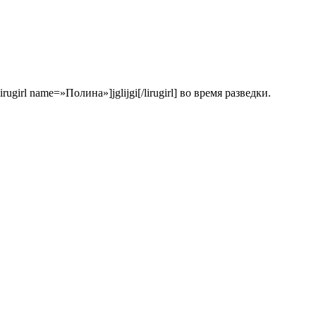
irl name=»Полина»]jglijgi[/lirugirl] во время разведки.