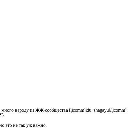
 много народу из ЖЖ-сообщества [ljcomm]idu_shagayu[/ljcomm].
🙂
но это не так уж важно.