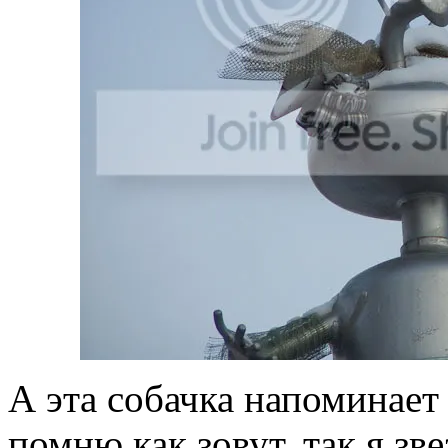
А эта собачка напоминает 
помню как зовут, так я зв