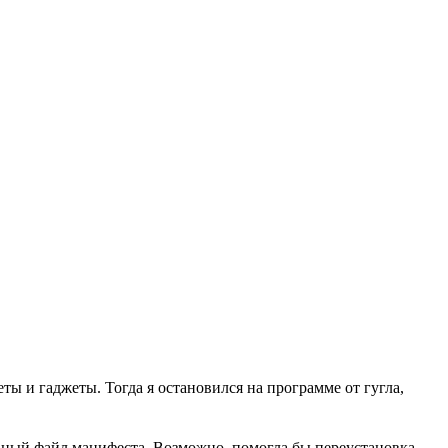
ты и гаджеты. Тогда я остановился на программе от гугла,
ильный файл манифеста. Возможно, помогла бы переустановка