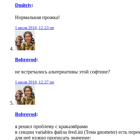
Dmitriy
:
Нормальная прожка!
1 июля 2010, 12:23 пп
Bobrovod
:
не встречались альтернативы этой софтине?
1 июля 2010, 12:27 пп
Bobrovod
:
я решил проблему с краказябрами
в секции variables файла feed.ini (Тема gnometer) есть пер
для неё нужно прописать значение: