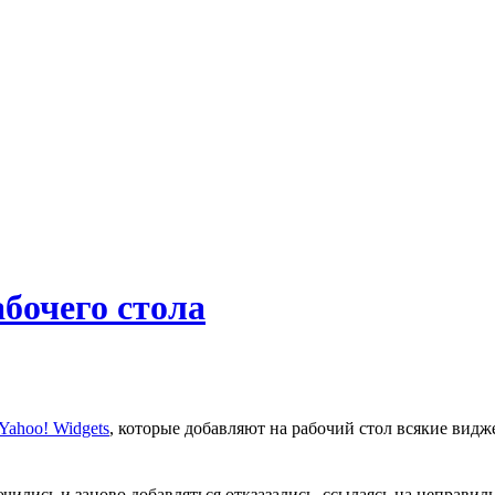
бочего стола
Yahoo! Widgets
, которые добавляют на рабочий стол всякие видже
ючились и заново добавляться откзазались, ссылаясь на неправ