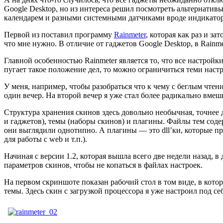
Google Desktop, но из интереса решил посмотреть альтернативы,
календарем и разными системными датчиками вроде индикатора 
Первой из поставил программу
Rainmeter
, которая как раз и з
что мне нужно. В отличие от гаджетов Google Desktop, в Rainm
Главной особенностью Rainmeter является то, что все настройк
пугает такое положение дел, то можно ограничиться теми нас
У меня, например, чтобы разобраться что к чему с беглым чте
один вечер. На второй вечер я уже стал более радикально вме
Структура хранения скинов здесь довольно необычная, точнее 
и гаджетов), темы (наборы скинов) и плагины. Файлы тем соде
они выглядили однотипно. А плагины — это dll’ки, которые п
для работы с web и т.п.).
Начиная с версии 1.2, которая вышла всего две недели назад,
параметров скинов, чтобы не копаться в файлах настроек.
На первом скриншоте показан рабочий стол в том виде, в кото
темы. Здесь скин с загрузкой процессора я уже настроил под себ