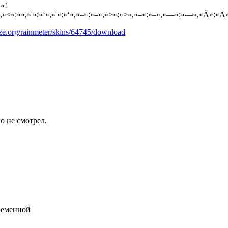
»!
»<«:»»,»'»:»‘»,»'»:»‘»,»–»:»–»,»>»:»>»,»–»:»–»,»—»:»—»,»À»:»
ze.org/rainmeter/skins/64745/download
о не смотрел.
еременной