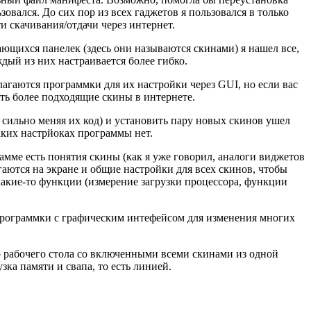
овался. До сих пор из всех гаджетов я пользовался в только
 скачивания/отдачи через интернет.
агающихся панелек (здесь они называются скинами) я нашел все,
ждый из них настраивается более гибко.
лагаются программки для их настройки через GUI, но если вас
ть более подходящие скины в интернете.
 сильно меняя их код) и установить пару новых скинов ушел
аких настрйоках программы нет.
мме есть понятия скины (как я уже говорил, аналоги виджетов
гаются на экране и общие настройки для всех скинов, чтобы
какие-то функции (измерение загрузки процессора, функции
я программки с графическим интефейсом для изменения многих
ер рабочего стола со включенными всеми скинами из одной
зка памяти и свапа, то есть линией.