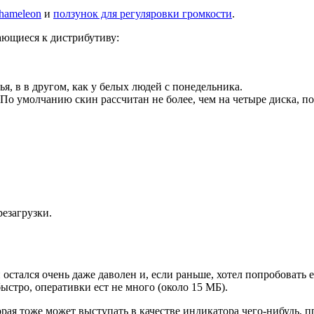
hameleon
и
ползунок для регуляровки громкости
.
ающиеся к дистрибутиву:
ья, в в другом, как у белых людей с понедельника.
о умолчанию скин рассчитан не более, чем на четыре диска, поэ
езагрузки.
ей остался очень даже даволен и, если раньше, хотел попробоват
быстро, оперативки ест не много (около 15 МБ).
рая тоже может выступать в качестве индикатора чего-нибудь, п