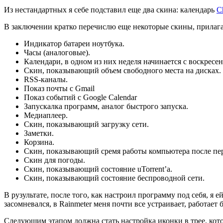
Из нестандартных я себе подставил еще два скина: календарь
C
В заключении кратко перечислю еще некоторые скины, прилаг
Индикатор батареи ноутбука.
Часы (аналоговые).
Календари, в одном из них неделя начинается с воскресен
Скин, показывающий объем свободного места на дисках. П
RSS-каналы.
Показ почты с Gmail
Показ событий с Google Calendar
Запускалка программ, аналог быстрого запуска.
Медиаплеер.
Скин, показывающий загрузку сети.
Заметки.
Корзина.
Скин, показывающий сремя работы компьютера после пер
Скин для погоды.
Скин, показывающий состояние uTorrent’а.
Скин, показывающий состояние беспроводной сети.
В рузультате, после того, как настроил программу под себя, я 
засомневался, в Rainmeter меня почти все устраивает, работает 
Следующим этапом должна стать настройка иконки в трее, кото