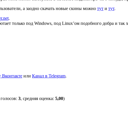
льзователи, а заодно скачать новые скины можно
тут
и
тут
.
er.net
.
тает только под Windows, под Linux’ом подобного добра и так х
 Вконтакте
или
Канал в Telegram
.
 голосов:
3
, средняя оценка:
5,00
)