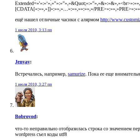
Extended=»'»:»‘»,»"»:»”»,»&Quot;»:»”»,»&»:»&»,»<br>»:»»,
[CDATA[«:»»,»]]»:»»,»…»:»»,»»:»»,»/PRE>»:»»,»PRE>»:»»,
ещё нашел отличные часики с алярмом
http://www.customi
1 июля 2010, 3:13 пп
Jenyay
:
Встречались, например,
samurize
. Пока ее еще внимательн
1 июля 2010, 3:27 пп
Bobrovod
:
что-то неправильно отобразилась строка со значением п
wordpress съел коды utf8