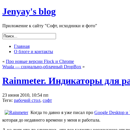
Jenyay's blog
Приложение к сайту "Софт, исходники и фото"
Главная
О блоге и контакты
«
Про новые версии Flock и Chrome
Wuala — социально-облачный DropBox
»
Rainmeter. Индикаторы для ра
23 июня 2010, 10:54 пп
Теги:
рабочий стол
,
софт
Когда то давно я уже писал про
Google Desktop и 
которая до недавнего времени у меня и работала.
А на днях что-то случилось, что все гаджеты неожиданно откл