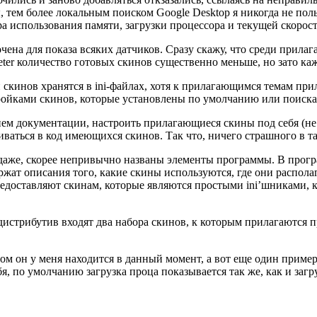
 тем более локальным поиском Google Desktop я никогда не польз
использования памяти, загрузки процессора и текущей скорости
аточена для показа всяких датчиков. Сразу скажу, что среди прил
eter количество готовых скинов существенно меньше, но зато ка
и скинов хранятся в ini-файлах, хотя к прилагающимся темам при
тройками скинов, которые установлены по умолчанию или поиска
нием документации, настроить прилагающиеся скины под себя (не
шиваться в код имеющихся скинов. Так что, ничего страшного в т
даже, скорее непривычно названы элементы программы. В програ
ржат описания того, какие скины используются, где они распола
редоставляют скинам, которые являются простыми ini’шниками, 
 в дистрибутив входят два набора скинов, к которым прилагаютс
ром он у меня находится в данный момент, а вот еще один прим
я, по умолчанию загрузка проца показывается так же, как и загру