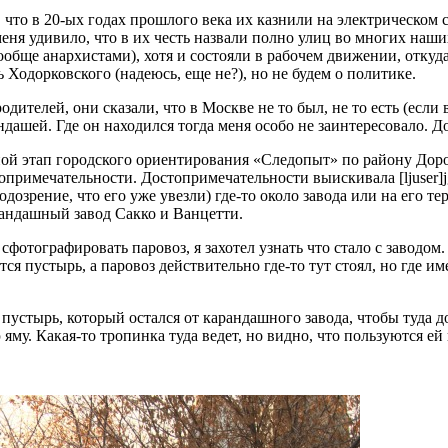
м, что в 20-ых годах прошлого века их казнили на электрическом
ня удивило, что в их честь назвали полно улиц во многих наших
обще анархистами), хотя и состояли в рабочем движении, откуда
ь Ходорковского (надеюсь, еще не?), но не будем о политике.
ителей, они сказали, что в Москве не то был, не то есть (если в
ндашей. Где он находился тогда меня особо не заинтересовало. До
ой этап городского ориентирования «Следопыт» по району Дорогоми
римечательности. Достопримечательности выискивала [ljuser]jgli
одозрение, что его уже увезли) где-то около завода или на его т
рандашный завод Сакко и Ванцетти.
отела сфотографировать паровоз, я захотел узнать что стало с завод
ся пустырь, а паровоз действительно где-то тут стоял, но где им
пустырь, который остался от карандашного завода, чтобы туда д
яму. Какая-то тропинка туда ведет, но видно, что пользуются ей 