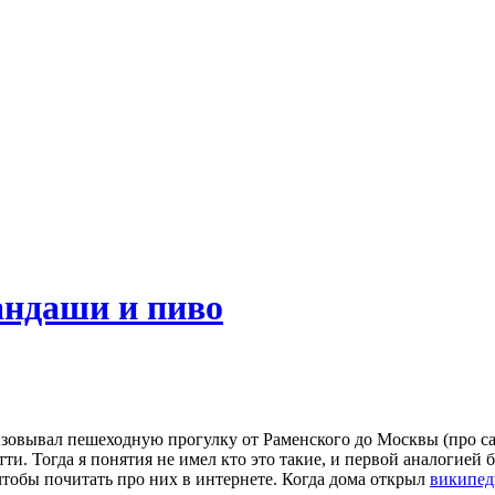
андаши и пиво
ганизовывал пешеходную прогулку от Раменского до Москвы (про с
ти. Тогда я понятия не имел кто это такие, и первой аналогией 
чтобы почитать про них в интернете. Когда дома открыл
википе