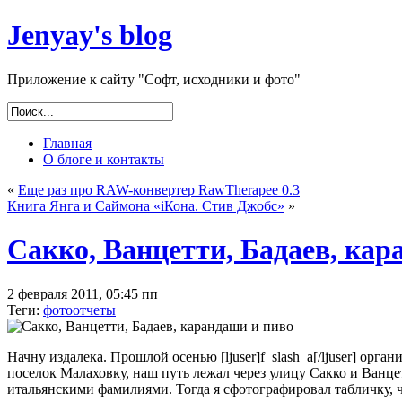
Jenyay's blog
Приложение к сайту "Софт, исходники и фото"
Главная
О блоге и контакты
«
Еще раз про RAW-конвертер RawTherapee 0.3
Книга Янга и Саймона «iКона. Стив Джобс»
»
Сакко, Ванцетти, Бадаев, кар
2 февраля 2011, 05:45 пп
Теги:
фотоотчеты
Начну издалека. Прошлой осенью [ljuser]f_slash_a[/ljuser] ор
поселок Малаховку, наш путь лежал через улицу Сакко и Ванцет
итальянскими фамилиями. Тогда я сфотографировал табличку, 