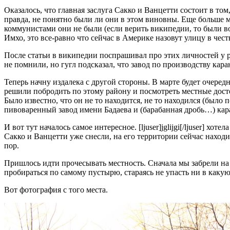
Оказалось, что главная заслуга Сакко и Ванцетти состоит в то
правда, не понятно были ли они в этом виновны. Еще больше ме
коммунистами они не были (если верить википедии, то были во
Имхо, это все-равно что сейчас в Америке назовут улицу в чест
После статьи в википедии поспрашивал про этих личностей у род
не помнили, но гугл подсказал, что завод по производству кара
Теперь начну издалека с другой стороны. В марте будет очередн
решили побродить по этому району и посмотреть местные достоп
Было известно, что он не то находится, не то находился (было п
пивоваренный завод имени Бадаева и (барабанная дробь…) ка
И вот тут началось самое интересное. [ljuser]jglijgi[/ljuser] х
Сакко и Ванцетти уже снесли, на его территории сейчас находит
пор.
Пришлось идти прочесывать местность. Сначала мы забрели на 
пробираться по самому пустырю, стараясь не упасть ни в какую 
Вот фотография с того места.