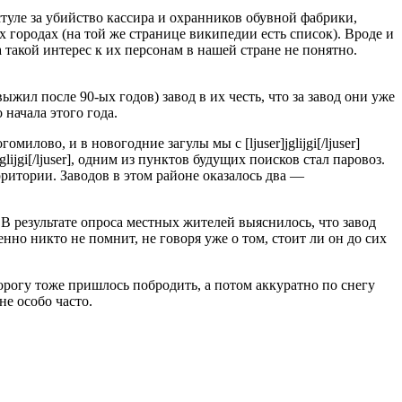
 стуле за убийство кассира и охранников обувной фабрики,
 городах (на той же странице википедии есть список). Вроде и
 такой интерес к их персонам в нашей стране не понятно.
ыжил после 90-ых годов) завод в их честь, что за завод они уже
 начала этого года.
лово, и в новогодние загулы мы с [ljuser]jglijgi[/ljuser]
jgi[/ljuser], одним из пунктов будущих поисков стал паровоз.
ерритории. Заводов в этом районе оказалось два —
ом. В результате опроса местных жителей выяснилось, что завод
енно никто не помнит, не говоря уже о том, стоит ли он до сих
орогу тоже пришлось побродить, а потом аккуратно по снегу
не особо часто.