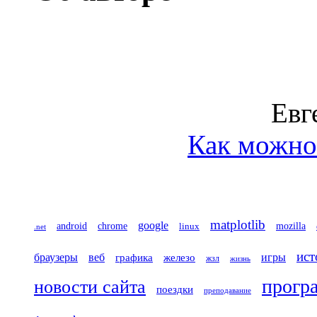
Евг
Как можно 
matplotlib
google
chrome
mozilla
android
linux
.net
ист
игры
браузеры
веб
железо
графика
жзл
жизнь
прогр
новости сайта
поездки
преподавание