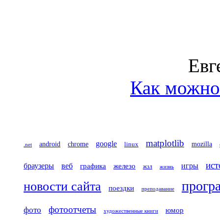
Евг
Как можно 
matplotlib
google
chrome
mozilla
android
linux
.net
ист
игры
браузеры
веб
железо
графика
жзл
жизнь
прогр
новости сайта
поездки
преподавание
фотоотчеты
фото
юмор
художественные книги