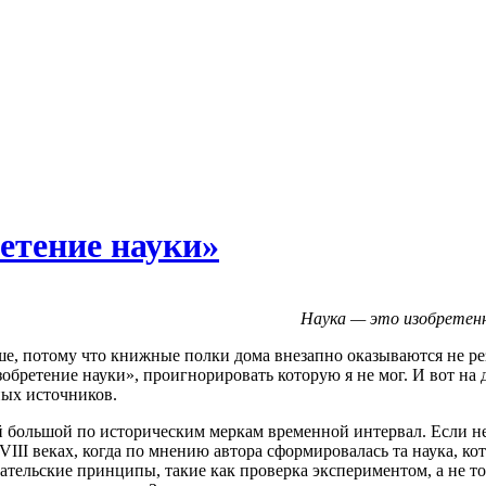
етение науки»
Наука — это изобретенн
льше, потому что книжные полки дома внезапно оказываются не 
ретение науки», проигнорировать которую я не мог. И вот на дн
ных источников.
ой большой по историческим меркам временной интервал. Если н
II веках, когда по мнению автора сформировалась та наука, ко
ельские принципы, такие как проверка экспериментом, а не то