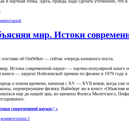
к и научная этика. Здесь, правда, надо сделать уточнение, что в
»
омментарий
ъясняя мир. Истоки современ
с постами об OutWiker — сейчас очередь книжного поста.
 мир. Истоки современной науки» — научно-популярной книге об
й книги — лауреат Нобелевской премии по физике в 1979 году и
ередь о новом времени, начиная с XV — XVII веков, когда уже
аконы, перевернувшие физику. Вайнберг же в книге «Объясняя м
ваться еще до нашей эры, во времена Фалеса Милетского, Пифаг
сегодняшних.
токи современной науки»’ »
|
комментария 2