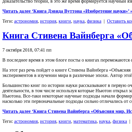
доказательство теорий, в это же время формируется научный язы
Читать далее ‘Книга Дэвида Вуттона «Изобретение науки»’ 
Теги:
астрономия
,
история
,
книги
,
наука
,
физика
|
Оставить к
Книга Стивена Вайнберга «Об
7 октября 2018, 07:41 пп
В последнее время в этом блоге посты о книгах перемежаются 
На этот раз речь пойдет о книге Стивена Вайнберга «Объясняя
экспериментов в изучении мира в различные эпохи. Автор это
Большинство книг по истории науки рассказывают в первую оч
деятельности, в том числе используя которые Ньютон открыл з
Ньютона. Все-таки некоторые научные подходы начали формиро
насколько эти первоначальные подходы сильно отличались от 
Читать далее ‘Книга Стивена Вайнберга «Объясняя мир. Ис
Теги:
астрономия
,
история
,
книги
,
математика
,
наука
,
физика