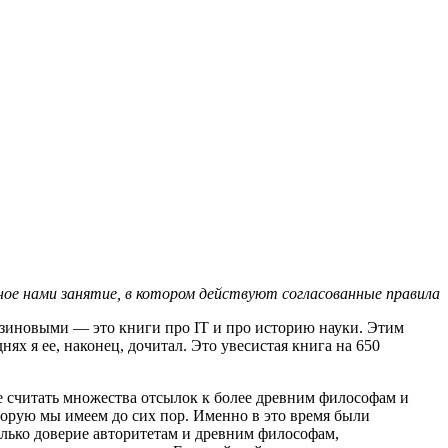
ое нами занятие, в котором действуют согласованные правила
резиновыми — это книги про IT и про историю науки. Этим
ях я ее, наконец, дочитал. Это увесистая книга на 650
е считать множества отсылок к более древним философам и
торую мы имеем до сих пор. Именно в это время были
лько доверие авторитетам и древним философам,