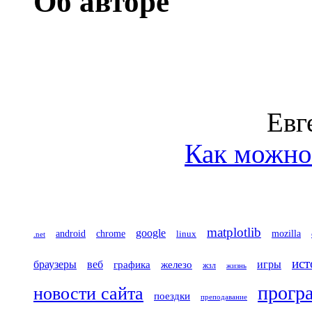
Об авторе
Евг
Как можно 
matplotlib
google
chrome
mozilla
android
linux
.net
ист
игры
браузеры
веб
железо
графика
жзл
жизнь
прогр
новости сайта
поездки
преподавание