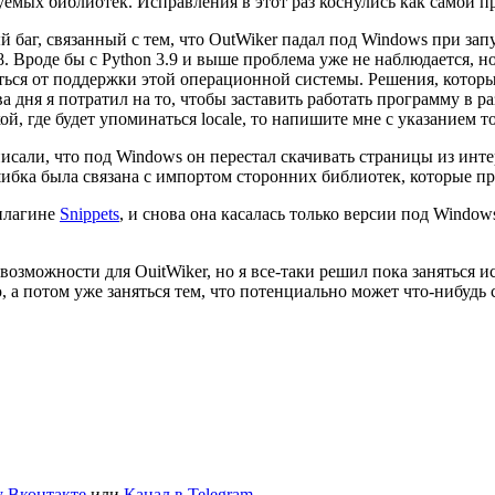
емых библиотек. Исправления в этот раз коснулись как самой п
 баг, связанный с тем, что OutWiker падал под Windows при зап
8. Вроде бы с Python 3.9 и выше проблема уже не наблюдается, но
ываться от поддержки этой операционной системы. Решения, кото
 дня я потратил на то, чтобы заставить работать программу в ра
й, где будет упоминаться locale, то напишите мне с указанием то
исали, что под Windows он перестал скачивать страницы из интер
шибка была связана с импортом сторонних библиотек, которые пр
 плагине
Snippets
, и снова она касалась только версии под Wind
 возможности для OuitWiker, но я все-таки решил пока заняться
а потом уже заняться тем, что потенциально может что-нибудь 
 Вконтакте
или
Канал в Telegram
.