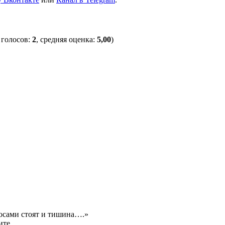
 голосов:
2
, средняя оценка:
5,00
)
косами стоят и тишина….»
ите