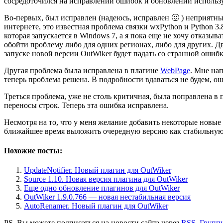
сосредоточился на исправлении ошибок и обновлении использу
Во-первых, был исправлен (надеюсь, исправлен 🙂 ) неприятный
интернете, это известная проблема связки wxPython и Python 3.
которая запускается в Windows 7, а я пока еще не хочу отказ
обойти проблему либо для одних регионах, либо для других. Два
запуске новой версии OutWiker будет падать со странной ошибко
Другая проблема была исправлена в плагине
WebPage
. Мне нап
теперь проблема решена. В подробности вдаваться не будем, о
Треться проблема, уже не столь критичная, была поправлена в
переносы строк. Теперь эта ошибка исправлена.
Несмотря на то, что у меня желание добавить некоторые новые
ближайшее время выложить очередную версию как стабильную, 
Похожие посты:
UpdateNotifier. Новый плагин для OutWiker
Source 1.10. Новая версия плагина для OutWiker
Еще одно обновление плагинов для OutWiker
OutWiker 1.9.0.766 — новая нестабильная версия
AutoRenamer. Новый плагин для OutWiker
PS. Вы можете подписаться на новости сайта через
RSS
,
Группу