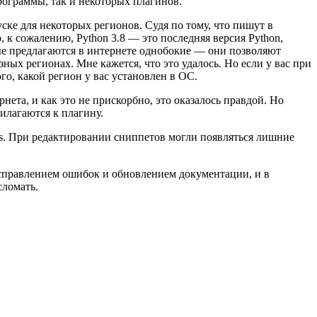
рограммы, так и некоторых плагинов.
уске для некоторых регионов. Судя по тому, что пишут в
, к сожалению, Python 3.8 — это последняя версия Python,
рые предлагаются в интернете однобокие — они позволяют
зных регионах. Мне кажется, что это удалось. Но если у вас при
го, какой регион у вас установлен в ОС.
нета, и как это не прискорбно, это оказалось правдой. Но
илагаются к плагину.
ows. При редактировании сниппетов могли появляться лишние
 исправлением ошибок и обновлением документации, и в
сломать.